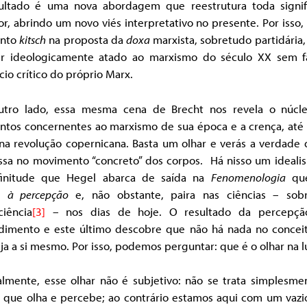
ultado é uma nova abordagem que reestrutura toda signif
or, abrindo um novo viés interpretativo no presente. Por isso
ento
kitsch
na proposta da
doxa
marxista, sobretudo partidária
r ideologicamente atado ao marxismo do século XX sem f
cio crítico do próprio Marx.
utro lado, essa mesma cena de Brecht nos revela o núcl
ntos concernentes ao marxismo de sua época e a crença, até 
 na revolução copernicana. Basta um olhar e verás a verdade 
ssa no movimento “concreto” dos corpos. Há nisso um ideali
finitude que Hegel abarca de saída na
Fenomenologia
que
do
à percepção
e, não obstante, paira nas ciências – sob
ciência
[3]
– nos dias de hoje. O resultado da percepç
dimento e este último descobre que não há nada no concei
ja a si mesmo. Por isso, podemos perguntar: que é o olhar na 
almente, esse olhar não é subjetivo: não se trata simplesme
 que olha e percebe; ao contrário estamos aqui com um vazi