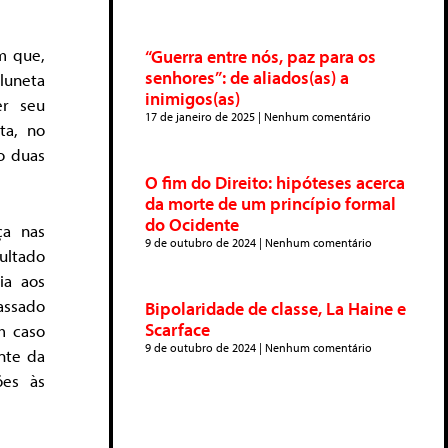
m que,
“Guerra entre nós, paz para os
senhores”: de aliados(as) a
 luneta
inimigos(as)
er seu
17 de janeiro de 2025
Nenhum comentário
ta, no
go duas
O fim do Direito: hipóteses acerca
da morte de um princípio formal
do Ocidente
ça nas
9 de outubro de 2024
Nenhum comentário
ultado
ia aos
assado
Bipolaridade de classe, La Haine e
Scarface
m caso
9 de outubro de 2024
Nenhum comentário
nte da
ões às