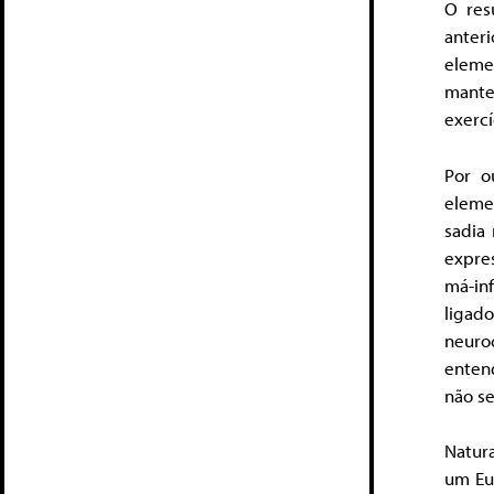
O res
anteri
elem
mante
exercí
Por o
eleme
sadia
expre
má-in
liga
neuro
enten
não se
Natur
um Eu