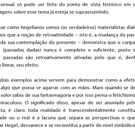
sexual só pode ser feita do ponto de vista histórico em 
agens sobre esse tema já esteja se suprassumindo.
ue como hegelianos somos (os verdadeiros) materialistas dial
os que a noção de retroatividade – isto é, a mudança do pas
r da sua contemplação do presente – demonstra que o conju
s (passadas dadas) nunca é completo o suficiente, posto 
s passadas são retroativamente ativadas pelo que é, den
linear, seu efeito.
 dois exemplos acima servem para demonstrar como a efeti
 algo que possa se agarrar com as mãos. Marx quando se d
 valor
sabia de sua fantasmagoria e por isso pensa o fetichis
miraculoso. O significado disso, apesar de ser anuviado pel
sta, é claro: toda realidade é transcendentalmente constitu
dade ou o real é a lacuna que separa as perspectivas e que
r Hegel, desvanece e se reconstitui a partir do nível simbólico