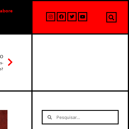
labore
MO
s-
o?