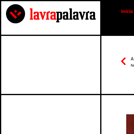
Início
A
N