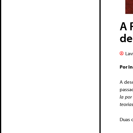
A 
de
Lav
Por I
A des
passa
la por
teoria
Duas c