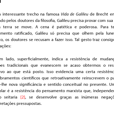
1
 interessante trecho na famosa
Vida de Galileu
de Brecht e
do pelos doutores da filosofia, Galileu precisa provar com sua
 terra se move. A cena é patética e poderosa. Para t
imento ratificado, Galileu só precisa que olhem pela lune
o, os doutores se recusam a fazer isso. Tal gesto traz consi
ações:
m lado, superficialmente, indica a resistência de mudan
ões tradicionais que evanescem se acaso obtermos o res
ivo ao que está posto. Isso evidencia uma certa resistênc
bramentos científicos que retroativamente reinscrevem o p
-lhe nova significância e sentido conceitual no presente. U
lar é a resistência do pensamento marxista que, independe
ão seitaria
[2]
, se desenvolve graças as inúmeras negaç
retações pressupostas.