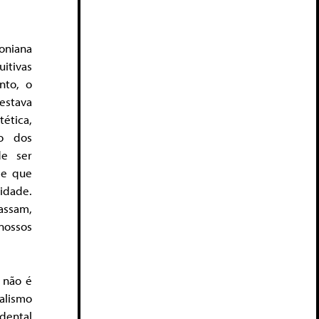
oniana
itivas
nto, o
 estava
tética,
to dos
de ser
de que
idade.
assam,
nossos
 não é
alismo
dental