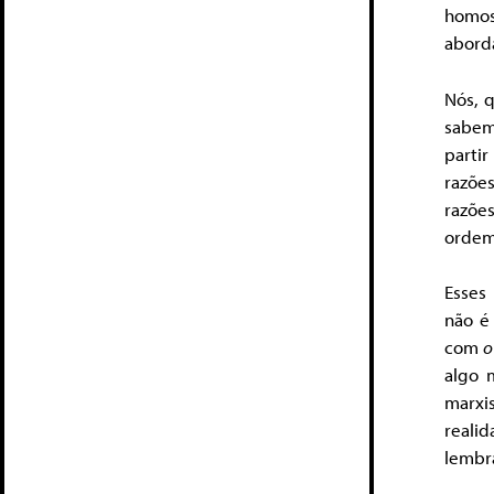
homos
abord
Nós, q
sabem
parti
razõe
razõe
ordem 
Esses
não é
com
o
algo 
marxi
reali
lembra