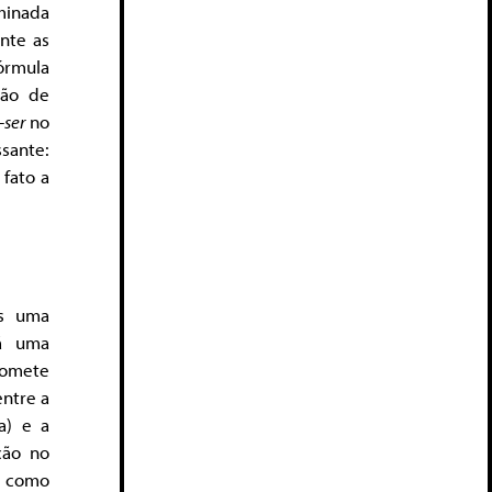
minada
nte as
órmula
são de
-ser
no
sante:
 fato a
os uma
Há uma
 comete
ntre a
a) e a
ção no
nt como