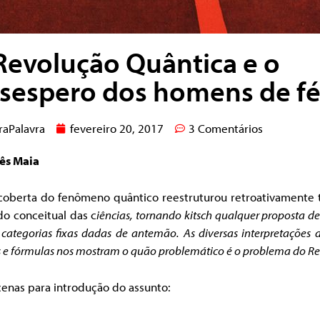
Revolução Quântica e o
sespero dos homens de f
raPalavra
fevereiro 20, 2017
3 Comentários
nês Maia
coberta do fenômeno quântico reestruturou retroativamente 
do conceitual das c
iências, tornando kitsch qualquer proposta de
 categorias fixas dadas de antemão. As diversas interpretações 
s e fórmulas nos mostram o quão problemático é o problema do Re
enas para introdução do assunto: