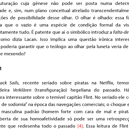
ruturação cuja gênese não pode ser posta numa deter
dade e, sim, num plano conceitual atrelado transcendentalme
ções de possibilidade desse olhar. O olhar é olhado: essa f
ca que o vazio é uma espécie de condição formal da vi
tamente tudo. É patente que aí o simbólico introduz a
falta-de
como dizia Lacan. Isso implica uma questão irônica interes
oderia garantir que o teólogo ao olhar pela luneta veria de
 se mexendo?
2
lack Sails
, recente seriado sobre piratas na Netflix, tem
deira
Verklären
(transfiguração) hegeliana do passado. 
ura interessante sobre o temível capitão Flint. No seriado ele
e de sodomia” na época das navegações comerciais; o choque e
a masculina padrão (homem forte com cara de mal e pirat
berta de sua homoafetividade só pode ser uma retrospec
nte que redesenha todo o passado
[4]
. Essa leitura de Fli