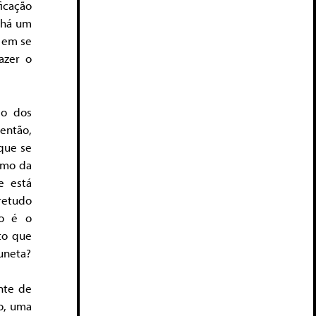
icação
, há um
, em se
azer o
eo dos
então,
que se
smo da
 está
retudo
ão é o
to que
luneta?
nte de
o, uma