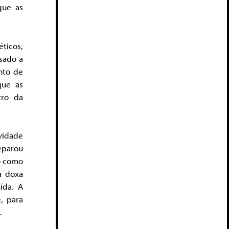
que as
éticos,
sado a
nto de
que as
tro da
vidade
eparou
mo como
a doxa
ída. A
, para
.