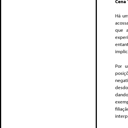
Cena 
Há um
acossa
que a
exper
entant
implic
Por u
posiç
negat
desdo
dando
exemp
filiaç
interp