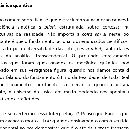
ânica quântica
ão comum sobre Kant é que ele vislumbrou na mecânica newt
iência sintética
a priori
, estruturada sobre certezas intu
itutivas da realidade. Não importa a
coisa em si
neste po
ante é que o fundamento racional dos enunciados científicos
urado pela universalidade das intuições
a priori
, tanto da es
o da analítica transcendental. O profundo enraizamen
itos que foram questionados na mecânica quântica po
vado em sua vertiginosa figura, quando nos damos conta 
os falando do fundamento último da Realidade, de toda Real
estionamentos pertinentes à mecânica quântica ultrap
nto, o universo da Física em muito podendo nos apontar 
ismos irrefletidos.
 se subvertermos essa interpretação? Penso que Kant – que
m cachorro morto – traz grandes ensinamento com o seu ide
cendental ao nos demonstrar que é o ato da síntese transcen