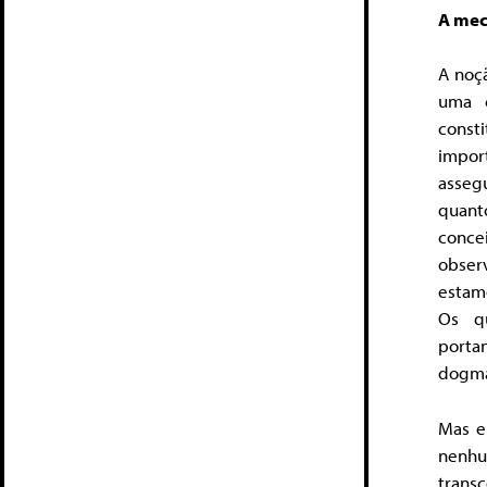
A mec
A noç
uma c
const
import
asseg
quant
conce
obser
estam
Os qu
porta
dogmat
Mas e
nenhu
trans