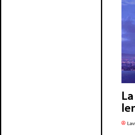
La
le
Lav