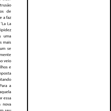
trusão
sos de
 a faz
‘La La
ipidez
as uma
s mais
gum se
amente
ão veio
ilhos e
mposta
fitando
Para a
aquela
or essa
a nova
om seu