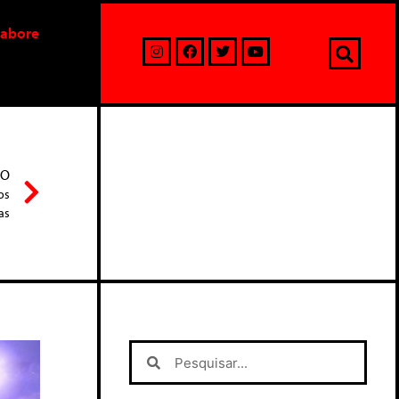
labore
MO
os
as