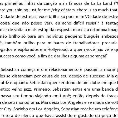
as primeiras linhas da canção mais famosa de La La Land (“C
 are you shining just for me /city of stars, there is so much that 
 Cidade de estrelas, você brilha só para mim?/Cidade de estre
 coisa que não posso ver), eu acho difícil resistir à tenta
olar de volta a mais estúpida resposta marxista ortodoxa imag
 não brilho só para um indivíduo pequeno burguês ambicio
é, também brilho para milhares de trabalhadores precari
gados e explorados em Hollywood, a quem você não vê e q
sucesso como você, a fim de dar-lhes alguma esperança!”
 Sebastian começam um relacionamento e passam a morar j
les se distanciam por causa de seu desejo de sucesso: Mia q
 atriz enquanto Sebastian quer ser dono de um clube em que 
êntico velho jazz. Primeiro, Sebastian entra em uma banda 
e passa seu tempo viajando em turnê; então, depois de fracas
ia de seu monodrama, Mia deixa Los Angeles e se muda de volt
er City. Sozinho em Los Angeles, Sebastian recebe um telefon
iretora de elenco que havia assistido e gostado da peça de