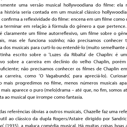
esmente uma versão musical hollywoodiana do filme: ela 
a história seria contada em um musical clássico hollywoodian
a confirma a reflexividade do filme: encena em um filme como 
ia terminar em relação à fórmula do gênero a que pertence. 
 é claramente um filme autorreflexivo, um filme sobre o gên
ais, mas ele funciona sozinho; não precisamos conhecer 
ia dos musicais para curti-lo ou entendê-lo (muito semelhante
 tinha escrito sobre o ‘Luzes da Ribalta’ de Chaplin: é um
xivo sobre a carreira em declínio do velho Chaplin, porém
suficiente; não precisamos conhecer os filmes de Chaplin em 
a carreira, como ‘O Vagabundo’, para apreciá-lo). Curiosa
o mais progredimos no filme, menos números musicais ap
 mais aparece o puro (melo)drama – até que, no fim, somos a
ta ao musical que irrompe como fantasia.
as referências óbvias a outros musicais, Chazelle faz uma ref
util ao clássico da dupla Rogers/Astaire dirigido por Sandri
no’ (1935), a maluca comédia musical. Há muitas coisas boas 