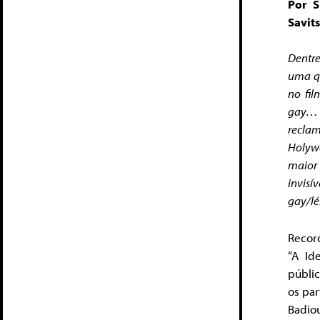
Por S
Savits
Dentre
uma qu
no fi
gay…
reclam
Holyw
maior 
invis
gay/l
Recor
“A Id
públi
os par
Badio