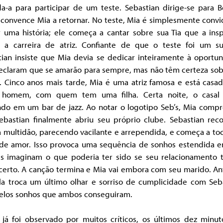
da-a para participar de um teste. Sebastian dirige-se para B
 convence Mia a retornar. No teste, Mia é simplesmente conv
r uma história; ele começa a cantar sobre sua Tia que a insp
r a carreira de atriz. Confiante de que o teste foi um su
tian insiste que Mia devia se dedicar inteiramente à oportun
declaram que se amarão para sempre, mas não têm certeza sob
o. Cinco anos mais tarde, Mia é uma atriz famosa e está casa
 homem, com quem tem uma filha. Certa noite, o casal
ndo em um bar de jazz. Ao notar o logotipo Seb’s, Mia comp
ebastian finalmente abriu seu próprio clube. Sebastian rec
 multidão, parecendo vacilante e arrependida, e começa a to
de amor. Isso provoca uma sequência de sonhos estendida 
is imaginam o que poderia ter sido se seu relacionamento t
certo. A canção termina e Mia vai embora com seu marido. An
ela troca um último olhar e sorriso de cumplicidade com Seb
 pelos sonhos que ambos conseguiram.
já foi observado por muitos críticos, os últimos dez minut