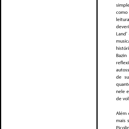
simpl
como 
leitur
dever
Land’
music
histór
Bazin
refle
autos
de su
quant
nele e
de vol
Além d
mais s
Picoli