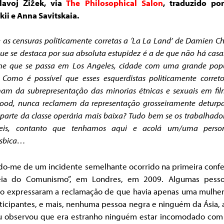
lavoj Žižek, via
The Philosophical Salon
, traduzido po
kii e Anna Savitskaia.
 as censuras politicamente corretas a ‘La La Land’ de Damien Ch
e se destaca por sua absoluta estupidez é a de que não há casa
lme que se passa em Los Angeles, cidade com uma grande pop
Como é possível que esses esquerdistas politicamente correto
am da subrepresentação das minorias étnicas e sexuais em fi
ood, nunca reclamem da representação grosseiramente deturp
parte da classe operária mais baixa? Tudo bem se os trabalhado
íveis, contanto que tenhamos aqui e acolá um/uma pers
ésbica…
do-me de um incidente semelhante ocorrido na primeira confe
eia do Comunismo”, em Londres, em 2009. Algumas pess
co expressaram a reclamação de que havia apenas uma mulher
ticipantes, e mais, nenhuma pessoa negra e ninguém da Ásia,
u observou que era estranho ninguém estar incomodado com 