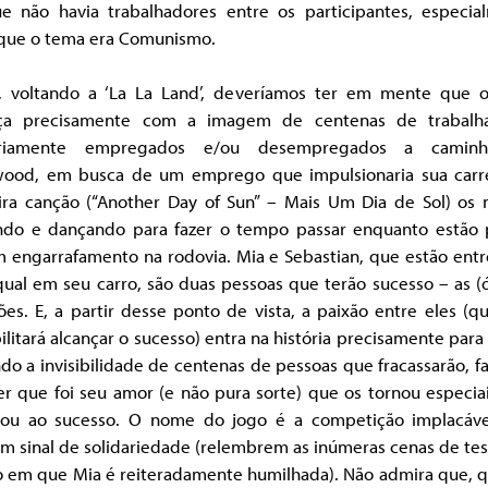
e não havia trabalhadores entre os participantes, especia
que o tema era Comunismo.
, voltando a ‘La La Land’, deveríamos ter em mente que o
a precisamente com a imagem de centenas de trabalh
ariamente empregados e/ou desempregados a camin
wood, em busca de um emprego que impulsionaria sua carre
ira canção (“Another Day of Sun” – Mais Um Dia de Sol) os 
ndo e dançando para fazer o tempo passar enquanto estão 
 engarrafamento na rodovia. Mia e Sebastian, que estão entre
ual em seu carro, são duas pessoas que terão sucesso – as (
es. E, a partir desse ponto de vista, a paixão entre eles (q
ilitará alcançar o sucesso) entra na história precisamente para
do a invisibilidade de centenas de pessoas que fracassarão, 
r que foi seu amor (e não pura sorte) que os tornou especia
nou ao sucesso. O nome do jogo é a competição implacáv
m sinal de solidariedade (relembrem as inúmeras cenas de tes
o em que Mia é reiteradamente humilhada). Não admira que, 