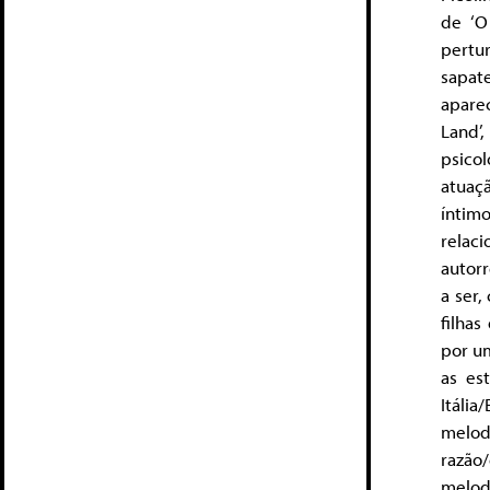
de ‘O
pertu
sapat
apare
Land’
psico
atuaç
íntim
relac
autorr
a ser,
filha
por um
as es
Itáli
melodi
razão
melod