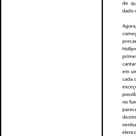
de qu
dado 
Agora
começ
prec
Holly
prime
canta
em um
cada q
exceçõ
possib
no fun
parece
desti
nenhu
elenc