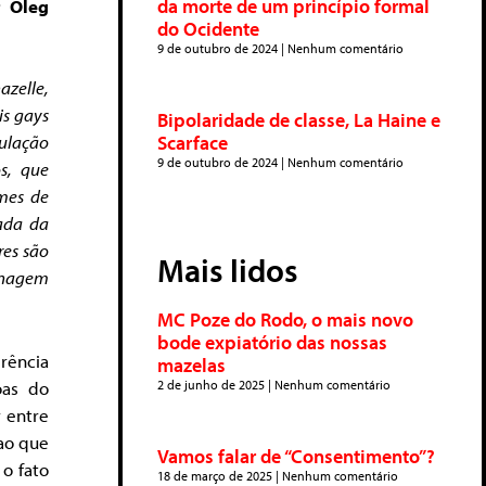
da morte de um princípio formal
r Oleg
do Ocidente
9 de outubro de 2024
Nenhum comentário
azelle,
is gays
Bipolaridade de classe, La Haine e
Scarface
ulação
9 de outubro de 2024
Nenhum comentário
s, que
lmes de
ada da
res são
Mais lidos
onagem
MC Poze do Rodo, o mais novo
bode expiatório das nossas
rência
mazelas
oas do
2 de junho de 2025
Nenhum comentário
 entre
 ao que
Vamos falar de “Consentimento”?
o fato
18 de março de 2025
Nenhum comentário