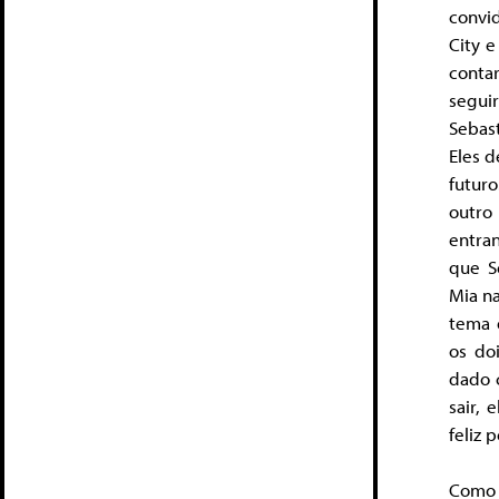
convi
City e
conta
segui
Sebas
Eles 
futur
outro
entra
que S
Mia na
tema 
os do
dado 
sair, 
feliz
Como 