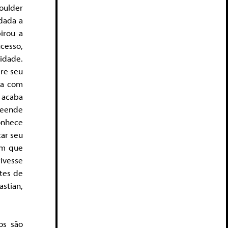
oulder
idada a
irou a
cesso,
idade.
re seu
da com
 acaba
reende
onhece
car seu
em que
ivesse
tes de
astian,
os são