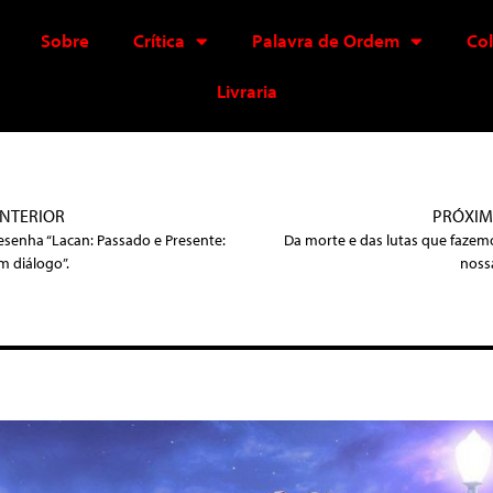
Sobre
Crítica
Palavra de Ordem
Co
Livraria
NTERIOR
PRÓXI
esenha “Lacan: Passado e Presente:
Da morte e das lutas que fazem
m diálogo”.
noss