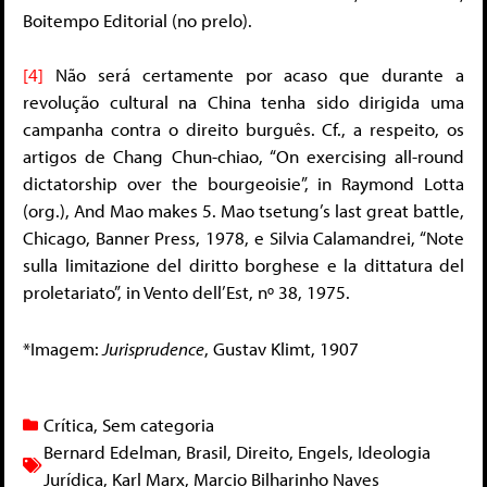
Boitempo Editorial (no prelo).
[4]
Não será certamente por acaso que durante a
revolução cultural na China tenha sido dirigida uma
campanha contra o direito burguês. Cf., a respeito, os
artigos de Chang Chun-chiao, “On exercising all-round
dictatorship over the bourgeoisie”, in Raymond Lotta
(org.), And Mao makes 5. Mao tsetung’s last great battle,
Chicago, Banner Press, 1978, e Silvia Calamandrei, “Note
sulla limitazione del diritto borghese e la dittatura del
proletariato”, in Vento dell’Est, nº 38, 1975.
*Imagem:
Jurisprudence
, Gustav Klimt, 1907
Crítica
,
Sem categoria
Bernard Edelman
,
Brasil
,
Direito
,
Engels
,
Ideologia
Jurídica
,
Karl Marx
,
Marcio Bilharinho Naves