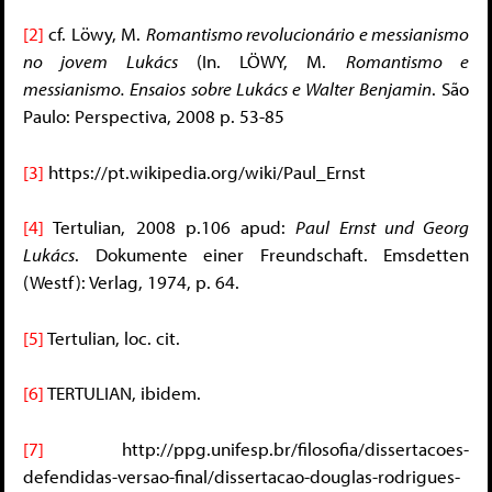
[2]
cf. Löwy, M.
Romantismo revolucionário e messianismo
no jovem Lukács
(In. LÖWY, M.
Romantismo e
messianismo. Ensaios sobre Lukács e Walter Benjamin
. São
Paulo: Perspectiva, 2008 p. 53-85
[3]
https://pt.wikipedia.org/wiki/Paul_Ernst
[4]
Tertulian, 2008 p.106 apud:
Paul Ernst und Georg
Lukács
. Dokumente einer Freundschaft. Emsdetten
(Westf): Verlag, 1974, p. 64.
[5]
Tertulian, loc. cit.
[6]
TERTULIAN, ibidem.
[7]
http://ppg.unifesp.br/filosofia/dissertacoes-
defendidas-versao-final/dissertacao-douglas-rodrigues-