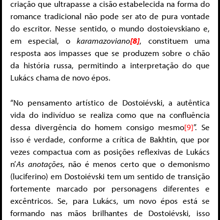
criação que ultrapasse a cisão estabelecida na forma do
romance tradicional não pode ser ato de pura vontade
do escritor. Nesse sentido, o mundo dostoievskiano e,
em especial, o
karamazoviano
[8]
, constituem uma
resposta aos impasses que se produzem sobre o chão
da história russa, permitindo a interpretação do que
Lukács chama de novo épos.
“No pensamento artístico de Dostoiévski, a autêntica
vida do indivíduo se realiza como que na confluência
dessa divergência do homem consigo mesmo
[9]
”. Se
isso é verdade, conforme a crítica de Bakhtin, que por
vezes compactua com as posições reflexivas de Lukács
n’
As
anotações
, não é menos certo que o demonismo
(luciferino) em Dostoiévski tem um sentido de transição
fortemente marcado por personagens diferentes e
excêntricos. Se, para Lukács, um novo épos está se
formando nas mãos brilhantes de Dostoiévski, isso