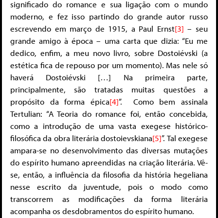
significado do romance e sua ligação com o mundo
moderno, e fez isso partindo do grande autor russo
escrevendo em março de 1915, a Paul Ernst
[3]
– seu
grande amigo à época – uma carta que dizia: “Eu me
dedico, enfim, a meu novo livro, sobre Dostoiévski (a
estética fica de repouso por um momento). Mas nele só
haverá Dostoiévski […] Na primeira parte,
principalmente, são tratadas muitas questões a
propósito da forma épica
[4]
”. Como bem assinala
Tertulian: “A Teoria do romance foi, então concebida,
como a introdução de uma vasta exegese histórico-
filosófica da obra literária dostoievskiana
[5]
”. Tal exegese
ampara-se no desenvolvimento das diversas mutações
do espírito humano apreendidas na criação literária. Vê-
se, então, a influência da filosofia da história hegeliana
nesse escrito da juventude, pois o modo como
transcorrem as modificações da forma literária
acompanha os desdobramentos do espírito humano.