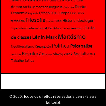
Crise
Cultura
Cinema
democracia
Direito
Democracia burguesa
Dialética
Economia
Europa
Estado
Fascismo
EUA
Esquerda
Filosofia
Ideologia
História
feminismo
Hegel
França
Luta
Karl Marx
Internacional
Lacan
leninismo
Imperialismo
Marxismo
Lênin
Marx
de classes
Política
Psicanalise
Neoliberalismo
Organização
Revolução
Socialismo
Slavoj Zizek
racismo
Rússia
Tática
Trabalho
© 2020. Todos os direitos reservados à LavraPalavra
Editorial