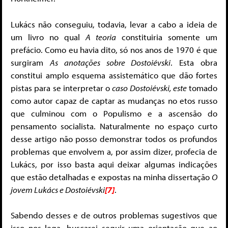
Lukács não conseguiu, todavia, levar a cabo a ideia de
um livro no qual
A teoria
constituiria somente um
prefácio. Como eu havia dito, só nos anos de 1970 é que
surgiram
As anotações sobre Dostoiévski
. Esta obra
constitui amplo esquema assistemático que dão fortes
pistas para se interpretar o
caso Dostoiévski, este
tomado
como autor capaz de captar as mudanças no etos russo
que culminou com o Populismo e a ascensão do
pensamento socialista. Naturalmente no espaço curto
desse artigo não posso demonstrar todos os profundos
problemas que envolvem a, por assim dizer, profecia de
Lukács, por isso basta aqui deixar algumas indicações
que estão detalhadas e expostas na minha dissertação
O
jovem Lukács e Dostoiévski
[7]
.
Sabendo desses e de outros problemas sugestivos que
isso nos lega, buscarei seguir uma orientação que ao