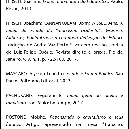
HIRSCH
,
Joachim
. Teoria materialista do Estado.
São Paulo:
Revan, 2010.
HIRSCH, Joachim; KANNANKULAM, John; WISSEL, Jens.
A
teoria do Estado do “marxismo ocidental”. Gramsci,
Althusser, Poulantzas e a chamada derivação do Estado
.
Tradução de André Vaz Porto Silva com revisão teórica
de Luiz Felipe Osório. Revista direito e práxis, Rio de
Janeiro, v. 8, n. 1, p. 722-760, 2017.
MASCARO, Alysson Leandro.
Estado e Forma Política.
São
Paulo: Boitempo Editorial, 2013.
PACHUKANIS, Evguiéni B.
Teoria geral do direito e
marxismo
, São Paulo: Boitempo, 2017.
POSTONE, Moishe.
Repensando o capitalismo e seus
futuros
. Artigo apresentado na mesa “Trabalho,