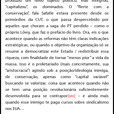
produziu um novo sujeito político, mas integrou,
“capitalizou”, os dominados. O “flerte com a
conservação”, fala Safatle estava presente desde os
primórdios da CUT, o que passa despercebido por
aqueles que choram a saga do PT perdido – como o
próprio Löwy, que faz o prefácio do livro. Ora, eis o que
acontece quando as reformas não têm claras indicações
estratégicas, ou quando o objetivo da organização só se
resume a democratizar este Estado / redistribuir essa
riqueza, com finalidade de tornar “menos pior” a vida da
massa. Isso é o proletariado (mais concretamente, sua
“aristocracia”) agindo sob a posição/ideologia inimiga,
de conservação, apenas como “capital variável”
buscando se valorizar, coisa que acontece quando não
se tem uma posição revolucionária suficientemente
desenvolvida para se contrapor
[xiv]
– e ainda mais
quando esse inimigo te paga cursos sobre sindicalismo
nos EUA…