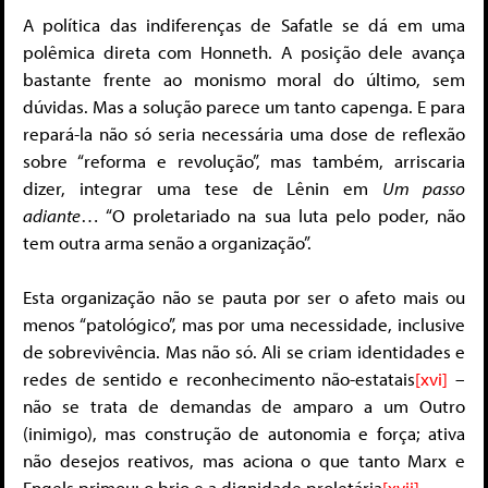
A política das indiferenças de Safatle se dá em uma
polêmica direta com Honneth. A posição dele avança
bastante frente ao monismo moral do último, sem
dúvidas. Mas a solução parece um tanto capenga. E para
repará-la não só seria necessária uma dose de reflexão
sobre “reforma e revolução”, mas também, arriscaria
dizer, integrar uma tese de Lênin em
Um passo
adiante
… “O proletariado na sua luta pelo poder, não
tem outra arma senão a organização”.
Esta organização não se pauta por ser o afeto mais ou
menos “patológico”, mas por uma necessidade, inclusive
de sobrevivência. Mas não só. Ali se criam identidades e
redes de sentido e reconhecimento não-estatais
[xvi]
–
não se trata de demandas de amparo a um Outro
(inimigo), mas construção de autonomia e força; ativa
não desejos reativos, mas aciona o que tanto Marx e
Engels primou: o brio e a dignidade proletária
[xvii]
.