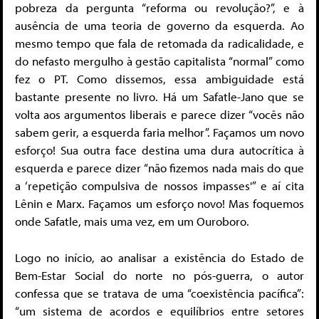
pobreza da pergunta “reforma ou revolução?”, e à
ausência de uma teoria de governo da esquerda. Ao
mesmo tempo que fala de retomada da radicalidade, e
do nefasto mergulho à gestão capitalista “normal” como
fez o PT. Como dissemos, essa ambiguidade está
bastante presente no livro. Há um Safatle-Jano que se
volta aos argumentos liberais e parece dizer “vocês não
sabem gerir, a esquerda faria melhor”. Façamos um novo
esforço! Sua outra face destina uma dura autocrítica à
esquerda e parece dizer “não fizemos nada mais do que
a ‘repetição compulsiva de nossos impasses'” e aí cita
Lênin e Marx. Façamos um esforço novo! Mas foquemos
onde Safatle, mais uma vez, em um Ouroboro.
Logo no início, ao analisar a existência do Estado de
Bem-Estar Social do norte no pós-guerra, o autor
confessa que se tratava de uma “coexistência pacífica”:
“um sistema de acordos e equilíbrios entre setores