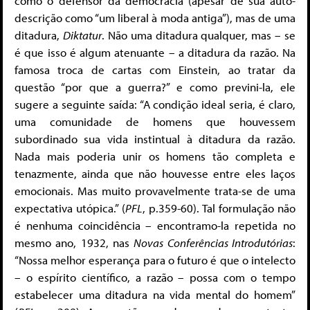
como o defensor da democracia (apesar de sua auto-
descrição como “um liberal à moda antiga”), mas de uma
ditadura,
Diktatur
. Não uma ditadura qualquer, mas – se
é que isso é algum atenuante – a ditadura da razão. Na
famosa troca de cartas com Einstein, ao tratar da
questão “por que a guerra?” e como previni-la, ele
sugere a seguinte saída: “A condição ideal seria, é claro,
uma comunidade de homens que houvessem
subordinado sua vida instintual à ditadura da razão.
Nada mais poderia unir os homens tão completa e
tenazmente, ainda que não houvesse entre eles laços
emocionais. Mas muito provavelmente trata-se de uma
expectativa utópica.” (
PFL
, p.359-60). Tal formulação não
é nenhuma coincidência – encontramo-la repetida no
mesmo ano, 1932, nas
Novas Conferências Introdutórias
:
“Nossa melhor esperança para o futuro é que o intelecto
– o espírito científico, a razão – possa com o tempo
estabelecer uma ditadura na vida mental do homem”