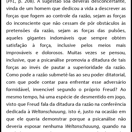
(
PFL
, p. 208). A sugestão soa deveras desconcertante,
vinda de um homem que dedicou a vida a descrever as
forças que fogem ao controle da razão, sejam as forças
do inconsciente que não cessam de pôr obstáculos às
pretensões da razão, sejam as forças das pulsões,
aqueles gigantes indomáveis que sempre obtém
satisfação à força, inclusive pelos meios mais
improváveis e dolorosos. Muitas vezes se pensou,
inclusive, que a psicanálise promovia a ditadura de tais
forças ao invés de pautar a superioridade da razão.
Como pode a razão submetê-las ao seu poder ditatorial,
com que pode contar para enfrentar esse adversário
formidável, invencível segundo o próprio Freud? Ao
mesmo tempo, há uma espécie de desmentido em jogo,
visto que Freud fala da ditadura da razão na conferência
dedicada à
Weltanschauung
, isto é, justo na ocasião em
que ele queria demonstrar porque a psicanálise não
deveria esposar nenhuma
Weltanschauung
, quando na