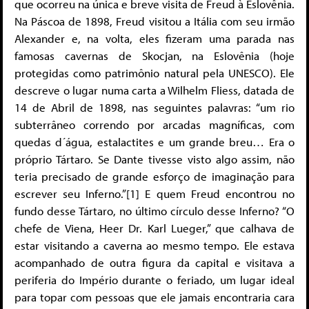
que ocorreu na única e breve visita de Freud à Eslovênia.
Na Páscoa de 1898, Freud visitou a Itália com seu irmão
Alexander e, na volta, eles fizeram uma parada nas
famosas cavernas de Skocjan, na Eslovênia (hoje
protegidas como patrimônio natural pela UNESCO). Ele
descreve o lugar numa carta a Wilhelm Fliess, datada de
14 de Abril de 1898, nas seguintes palavras: “um rio
subterrâneo correndo por arcadas magníficas, com
quedas d´água, estalactites e um grande breu… Era o
próprio Tártaro. Se Dante tivesse visto algo assim, não
teria precisado de grande esforço de imaginação para
escrever seu Inferno.”[1] E quem Freud encontrou no
fundo desse Tártaro, no último círculo desse Inferno? “O
chefe de Viena, Heer Dr. Karl Lueger,” que calhava de
estar visitando a caverna ao mesmo tempo. Ele estava
acompanhado de outra figura da capital e visitava a
periferia do Império durante o feriado, um lugar ideal
para topar com pessoas que ele jamais encontraria cara