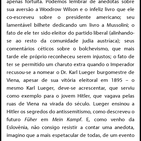
apenas fortuita. Podemos lembrar de anedotas sobre
sua aversão a Woodrow Wilson e o infeliz livro que ele
co-escreveu sobre o presidente americano; seu
lamentável bilhete dedicando um livro a Mussolini; o
fato de ele ter sido eleitor do partido liberal (alinhando-
se ao resto da comunidade judia austríaca); seus
comentários céticos sobre o bolchevismo, que mais
tarde ele próprio reconheceu serem injustos; o fato de
ter se permitido um charuto extra quando o Imperador
recusou-se a nomear o Dr. Karl Lueger burgomestre de
Viena, apesar de sua vitória eleitoral em 1895 – o
mesmo Karl Lueger, deve-se acrescentar, que serviu
como exemplo para o jovem Hitler, que vagava pelas
ruas de Viena na virada do século. Lueger ensinou a
Hitler os segredos do antissemitismo, como descreveu o
futuro
Füher
em
Mein Kampf
. E, como venho da
Eslovênia, não consigo resistir a contar uma anedota,
imagino que a mais espetacular de todas, de um evento