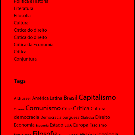
Política e História
Literatura
Filosofia
Cultura
Crítica do direito
Crítica do direito
Crítica da Economia
Crítica
Conjuntura
Tags
Capitalismo
Brasil
América Latina
Althusser
Comunismo
Crítica
Crise
Cultura
Cinema
democracia
Direito
Democracia burguesa
Dialética
Economia
Europa
Estado
Fascismo
EUA
Esquerda
Filosofia
Ideologia
História
feminismo
Hegel
França