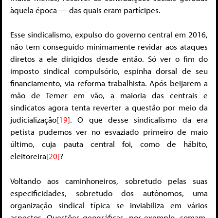
àquela época — das quais eram partícipes.
Esse sindicalismo, expulso do governo central em 2016,
não tem conseguido minimamente revidar aos ataques
diretos a ele dirigidos desde então. Só ver o fim do
imposto sindical compulsório, espinha dorsal de seu
financiamento, via reforma trabalhista. Após beijarem a
mão de Temer em vão, a maioria das centrais e
sindicatos agora tenta reverter a questão por meio da
judicialização
[19]
. O que desse sindicalismo da era
petista pudemos ver no esvaziado primeiro de maio
último, cuja pauta central foi, como de hábito,
eleitoreira
[20]
?
Voltando aos caminhoneiros, sobretudo pelas suas
especificidades, sobretudo dos autônomos, uma
organização sindical típica se inviabiliza em vários
aspectos. Questões geográficas, por exemplo, somam-