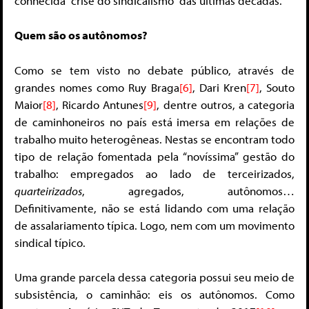
conhecida “crise do sindicalismo” das últimas décadas.
Quem são os autônomos?
Como se tem visto no debate público, através de
grandes nomes como Ruy Braga
[6]
, Dari Kren
[7]
, Souto
Maior
[8]
, Ricardo Antunes
[9]
, dentre outros, a categoria
de caminhoneiros no país está imersa em relações de
trabalho muito heterogêneas. Nestas se encontram todo
tipo de relação fomentada pela “novíssima” gestão do
trabalho: empregados ao lado de terceirizados,
quarteirizados
, agregados, autônomos…
Definitivamente, não se está lidando com uma relação
de assalariamento típica. Logo, nem com um movimento
sindical típico.
Uma grande parcela dessa categoria possui seu meio de
subsistência, o caminhão: eis os autônomos. Como