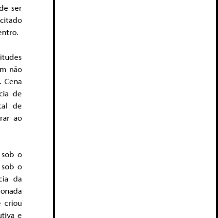
ode ser
citado
entro.
itudes
em não
. Cena
cia de
tal de
rar ao
 sob o
 sob o
cia da
ionada
 criou
tiva e