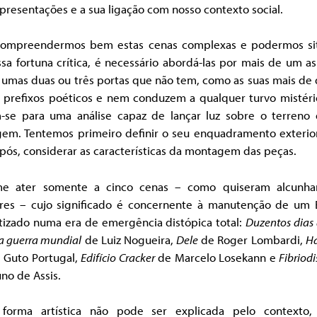
presentações e a sua ligação com nosso contexto social.
compreendermos bem estas cenas complexas e podermos sit
sa fortuna crítica, é necessário abordá-las por mais de um a
 umas duas ou três portas que não tem, como as suas mais de 
, prefixos poéticos e nem conduzem a qualquer turvo mistéri
-se para uma análise capaz de lançar luz sobre o terreno
em. Tentemos primeiro definir o seu enquadramento exterior
pós, considerar as características da montagem das peças.
e ater somente a cinco cenas – como quiseram alcunha
ores – cujo significado é concernente à manutenção de um 
itizado numa era de emergência distópica total:
Duzentos dias
ra guerra mundial
de Luiz Nogueira,
Dele
de Roger Lombardi,
Há
 Guto Portugal,
Edifício Cracker
de Marcelo Losekann e
Fibriodi
no de Assis.
forma artística não pode ser explicada pelo contexto