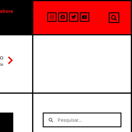
labore
MO
to