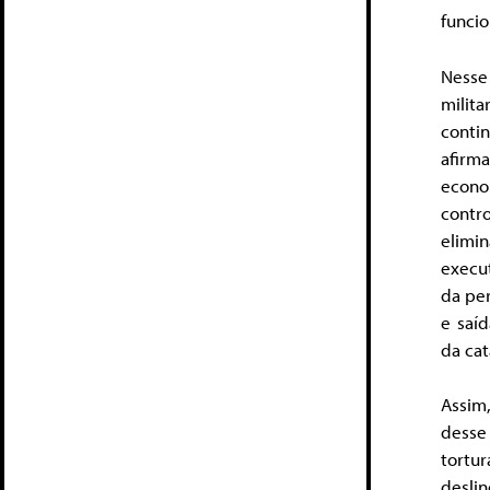
funcio
Nesse
milit
conti
afirma
econo
contro
elimin
execu
da per
e saíd
da cat
Assim
desse
tortu
desli