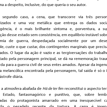
na a despeito, inclusive, do que queria o seu autor.
 segundo caso, a cena, que transcorre via três perso
arizados e uma voz metálica que entrega os dados soci
ngência, é o mais brilhante sintoma e, porventura, a s
ção desse estado sem consistência, em equilíbrio instável so
mia de guerra, despedaçada socialmente por um des
le, custe o que custar, dos contingentes marginais que preci
ados. O lugar da ação é vazio e as tergiversações do trabalh
tado pela personagem principal, se dá na rememoração trau
da para a guerra civil de seus entes amados. Apesar da inge
a melancólica encontrada pela personagem, tal saída é só o 
ástrofe diária.
, a atmosfera abafada de
Há de ter fim
reconstitui o aspecto ter
 Estado, fantasmagórico e punitivo, que, sobre lemb
radas do protagonista amarrado em uma inesquecível ca
nda o pesadelo recente da tortura. A cena é insepa