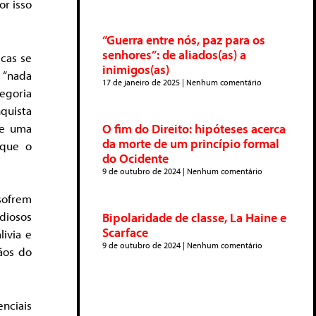
or isso
“Guerra entre nós, paz para os
senhores”: de aliados(as) a
cas se
inimigos(as)
 “nada
17 de janeiro de 2025
Nenhum comentário
egoria
quista
de uma
O fim do Direito: hipóteses acerca
da morte de um princípio formal
 que o
do Ocidente
9 de outubro de 2024
Nenhum comentário
sofrem
diosos
Bipolaridade de classe, La Haine e
Scarface
ivia e
9 de outubro de 2024
Nenhum comentário
ãos do
nciais