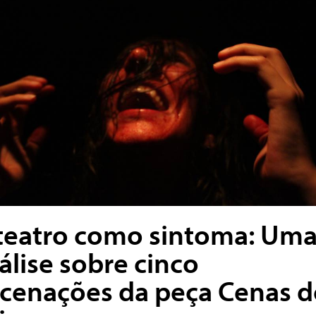
teatro como sintoma: Um
álise sobre cinco
cenações da peça Cenas 