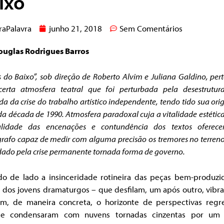
ixo
raPalavra
junho 21, 2018
Sem Comentários
ouglas Rodrigues Barros
 do Baixo”, sob direção de Roberto Alvim e Juliana Galdino, per
erta atmosfera teatral que foi perturbada pela desestrutur
da da crise do trabalho artístico independente, tendo tido sua or
 da década de 1990.
Atmosfera paradoxal cuja a vitalidade estétic
lidade das encenações e contundência dos textos ofere
rafo capaz de medir com alguma precisão os tremores no terreno
dado pela crise permanente tornada forma de governo.
do de lado a insinceridade rotineira das peças bem-produzid
 dos jovens dramaturgos – que desfilam, um após outro, vibr
m, de maneira concreta, o horizonte de perspectivas regre
e condensaram com nuvens tornadas cinzentas por um