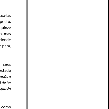
uá-las
specto,
quinze
o, mas
 donde
 para,
r seus
Estado
 após a
 de ter
splasia
, como