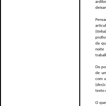
ardilo
deixam
Pensa
artic
(tinh
profiss
da qu
noite
trabal
Do po
de um
com u
(des)
texto
O que