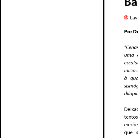
Ba
Lav
Por D
“Cenas
uma c
escala
início
à qua
sismóg
dilapi
Deixa
textos
expõe
que s