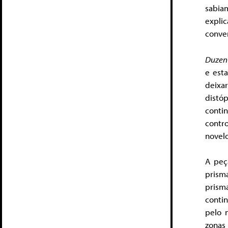
sabia
expli
conver
Duzent
e est
deixa
distó
conti
contr
novelo
A peç
prism
prism
conti
pelo 
zonas