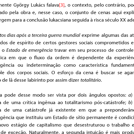
mente György Lukács falava
[3]
, o contexto, pelo contrário, p
cado pela obra e, nesse caso, o conjunto de cenas aqui expli
gem para a conclusão lukacsiana seguida à risca século XX ad
os dias após a terceira guerra mundial
exprime algumas das at
ados de espírito de certos gestores sociais comprometidos 
r o
Estado de emergência
travar em seu processo de controle
pica em que o fluxo da ordem é dependente da experiên
ngência ou indeterminação como característica fundamen
ole dos corpos sociais. O esforço da cena é buscar se agar
 de lã desse labirinto por assim dizer
totalitário
.
a pode desse modo ser vista por dois ângulos opostos:
a
)
a de uma crítica ingênua ao totalitarismo pós-catástrofe;
b
)
a de uma catástrofe já existente em que a preponderân
ngência que instituiu um Estado de sítio permanente é condic
novo estágio de capitalismo que desestruturou o trabalho e
 de exceção. Naturalmente, a segunda intuição é mais produ