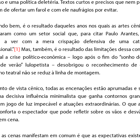
so e uma política deletéria. Textos curtos e precisos que nem p
 de ofertar um farol e com ele naufrágios por evitar.
ndo bem, é o resultado daqueles anos nos quais as artes cêni
ularam como um setor social que, para citar Paulo Arantes,
a) a ver com a mera crispação defensiva de uma cat
ional.”
[1]
Mas, também, é o resultado das limitações dessa con
al a crise político-econômica – logo após o fim do “sonho 
 de verão” lulopetista – desobrigou o reconhecimento de
ho teatral não se reduz à linha de montagem.
nto de vista cênico, todas as encenações estão aprumadas e 
a decisiva influência minimalista que ganha contornos gran
m jogo de luz impecável e atuações extraordinárias. O que al
conforta o espectador que pode refletir sobre os vãos e desv
 em cena.
 as cenas manifestam em comum é que as expectativas existe