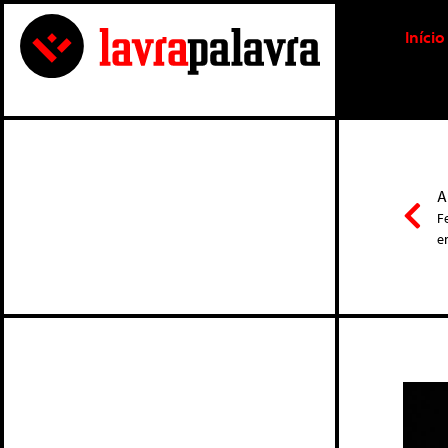
Início
A
F
e