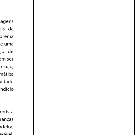
nagens
ais da
uprema
bre uma
ejo de
sam ser
o sujo,
mática
nuidade
indício
rorista
ranças
deira,
rável,