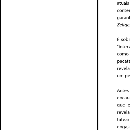
atua
conte
garan
Zeitge
É sob
“inter
como
pacat
revel
um pe
Antes
encara
que e
revel
tatear
engaj