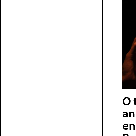
O 
an
en