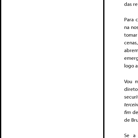
das re
Para 
na nos
tomar
cenas
abrem
emerg
logo a
Vou m
diret
secur
tercei
fim
de
de Bru
Se a 