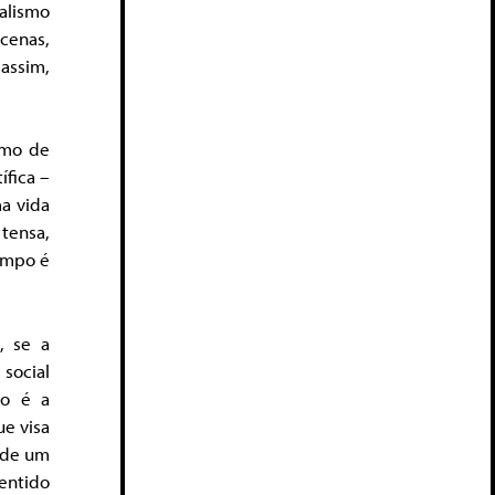
lismo
cenas,
assim,
imo de
ífica –
a vida
tensa,
empo é
, se a
 social
ão é a
e visa
a de um
entido