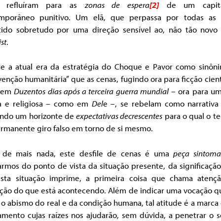
is refluíram para as
zonas de espera
[2]
de um capita
mporâneo punitivo. Um elã, que perpassa por todas as 
tido sobretudo por uma direção sensível ao, não tão novo 
ist
.
re a atual era da estratégia do Choque e Pavor como sinôn
venção humanitária” que as cenas, fugindo ora para ficção cient
 em
Duzentos dias após a terceira guerra mundial
– ora para um
a e religiosa – como em
Del
e –, se rebelam como narrativa 
ando um horizonte de
expectativas decrescentes
para o qual o t
rmanente giro falso em torno de si mesmo.
 de mais nada, este desfile de cenas é uma
peça sintoma
rmos do ponto de vista da situação presente, da significação
sta situação imprime, a primeira coisa que chama atenç
ação do que está acontecendo. Além de indicar uma vocação qu
 o abismo do real e da condição humana, tal atitude é a marc
amento cujas raízes nos ajudarão, sem dúvida, a penetrar o s