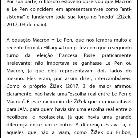
Por sua parte, o filósofo esloveno observou que Macron
e Le Pen coincidem em apresentarem-se como “anti-
sistema” e fundarem toda sua força no “medo” (Žižek,
2017, 03 de maio).
A equação Macron = Le Pen, que nos lembra muito a
recente fórmula Hillary = Trump, fez com que o segundo
turno da eleição francesa fosse praticamente
irrelevante: não importava se ganhasse Le Pen ou
Macron, já que eles representavam dois lados do
mesmo. Eles eram, por assim dizer, intercambiáveis.
Como o próprio Žižek (2017, 3 de maio) afirmou
claramente, não havia uma “escolha real entre Le Pen e
Macron”. É este raciocínio de Žižek que era inaceitável
para JAM, para quem havia sim uma escolha real entre o
neoliberal e neofascista, já que havia uma grande
diferença entre um e outro. A diferença estava lá, e
aqueles que não a viam, como Žižek ou Eribon,