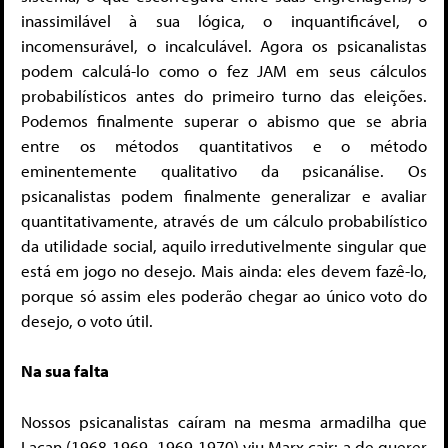
inassimilável à sua lógica, o inquantificável, o
incomensurável, o incalculável. Agora os psicanalistas
podem calculá-lo como o fez JAM em seus cálculos
probabilísticos antes do primeiro turno das eleições.
Podemos finalmente superar o abismo que se abria
entre os métodos quantitativos e o método
eminentemente qualitativo da psicanálise. Os
psicanalistas podem finalmente generalizar e avaliar
quantitativamente, através de um cálculo probabilístico
da utilidade social, aquilo irredutivelmente singular que
está em jogo no desejo. Mais ainda: eles devem fazê-lo,
porque só assim eles poderão chegar ao único voto do
desejo, o voto útil.
Na sua falta
Nossos psicanalistas caíram na mesma armadilha que
Lacan (1968-1969, 1969-1970) viu Marx cair: a de querer