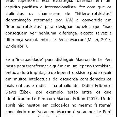
seus superiores. Esta estratégia, baseada em um
espírito pacifista e internacionalista, fez com que os
stalinistas os chamassem de “hitlero-trotskistas”,
denominação retomada por JAM e convertida em
“lepeno-trotskistas” para designar aqueles que “não
conseguem ver nenhuma diferença, exceto talvez a
diferença sexual, entre Le Pen e Macron.”(Miller, 2017,
27 de abril).
Se a “incapacidade” para distinguir Macron de Le Pen
basta para transformar alguém em um lepeno-trotskista,
então a dura imputação de lepen-trotskismo pode recair
em muitos intelectuais de esquerda considerados os
mais críticos e radicais na atualidade. Didier Eribon e
Slavoj Žižek, por exemplo, estão entre os que
identificaram Le Pen com Macron. Eribon (2017, 16 de
abril) não hesitou em colocá-los no mesmo “sistema”,
concluindo que “votar em Macron é votar por Le Pen”.