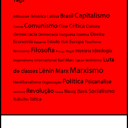
Capitalismo
Brasil
América Latina
Althusser
Comunismo
Crítica
Crise
Cultura
Cinema
democracia
Direito
Democracia burguesa
Dialética
Economia
Europa
Estado
Fascismo
EUA
Esquerda
Filosofia
Ideologia
História
feminismo
Hegel
França
Luta
Karl Marx
Internacional
Lacan
leninismo
Imperialismo
Marxismo
Lênin
Marx
de classes
Política
Psicanalise
Neoliberalismo
Organização
Revolução
Socialismo
Slavoj Zizek
racismo
Rússia
Tática
Trabalho