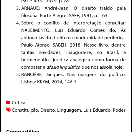
Paz e Terra, 1979, p. 89
ARNAUD, André-Jean. O direito traído pela
filosofia. Porte Alegre: SAFE, 1991, p. 163.
Sobre o conflito de interpretação consultar:
NASCIMENTO, Luis Eduardo Gomes do. As
antinomias do direito na modernidade periférica.
Paulo Afonso: SABEH, 2018. Nesse livro, dentre
tantas novidades, inaugura-se, no Brasil, a
hermenêutica jurídica analógica como forma de
combater a
afasia linguística
que nos assola hoje.
RANCIÈRE, Jacques. Nas margens do político.
Lisboa: KKYM, 2014, 146-7.
Crítica
Constituição
,
Direito
,
Linguagem
,
Luis Eduardo
,
Poder
Compartilhe: