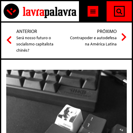
ANTERIOR
PRÓXIMO
Será nosso futuro o
Contrapoder e autodefesa
socialismo capitalista
na América Latina
chinês?