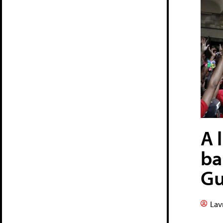
A 
ba
Gu
Lav