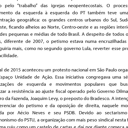
o pelo “trabalho” das igrejas neopentecostais. O proce
imento da esquerda à esquerda do PT também teve uma
ntração geográfica: os grandes centros urbanos do Sul, Sud
te, ficando alheios ao Norte, Centro-oeste e as regiões inter
ades pequenas e médias de todo Brasil. A despeito de todos o
es, diferente de 2007, o petismo estava numa encruzilhadas
guiria mais, como no segundo governo Lula, reverter esse pr
cilidade.
nal de 2015 aconteceu um protesto nacional em São Paulo orga
Espaço Unidade de Ação. Essa iniciativa congregava uma sé
izações de esquerda e movimentos populares que bu
zar a resistência ao ajuste fiscal operado pelo Governo Dilm
ro da Fazenda, Joaquim Levy, o preposto do Bradesco. A inten
ferenciar do petismo e da oposição de direita, naquele m
ada por Aécio Neves e seu PSDB. Devido ao sectarism
onismo do PSTU, a organização com mais peso sindical nesta f
ma ruiu como um castelo de cartas e daí por diante começa a