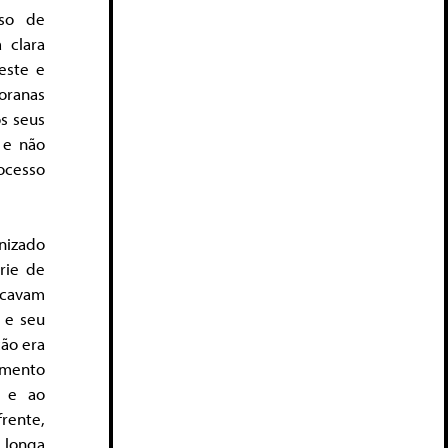
sso de
 clara
este e
ioranas
s seus
 e não
ocesso
nizado
rie de
scavam
a e seu
ção era
omento
o e ao
rente,
 longa