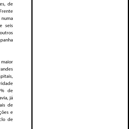
es, de
Frente
l numa
e seis
outros
mpanha
 maior
randes
itais,
ridade
83% de
via, já
ais de
ções e
clo de