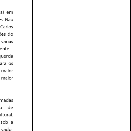
ta) em
E. Não
 Carlos
ções do
várias
ente –
querda
para os
 maior
 maior
amadas
ico de
ltural.
 sob a
rvador