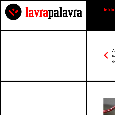
Início
A
R
d