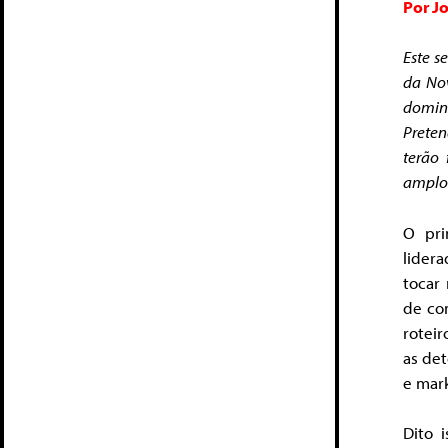
Por J
Este se
da Nov
domina
Preten
terão
amplo 
O pri
lidera
tocar
de co
rotei
as de
e mark
Dito 