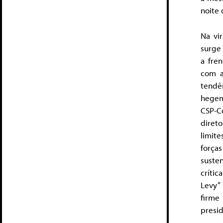
noite
Na vi
surge 
a fre
com a
tendê
hegem
CSP-C
direto
limit
força
suste
crític
Levy”
firme
presid