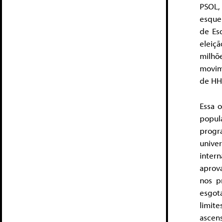
PSOL,
esque
de Es
eleiç
milhõ
movim
de HH 
Essa 
popul
progr
unive
inter
aprova
nos p
esgot
limit
ascen