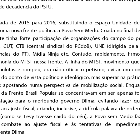
 de decadência do PSTU.
rada de 2015 para 2016, substituindo o Espaço Unidade de
uma nova frente política: a Povo Sem Medo. Criada no final d
nte tinha forte participação de organizações do campo do p
 CUT, CTB (central sindical do PCdoB), UNE (dirigida pela
ncias do PT), Mídia Ninja etc. Contudo, rapidamente, firmo
onia do MTST nessa frente. A linha do MTST, movimento que 
onlutas e rompeu, era não criticar o petismo, evitar um con
 do ponto de vista político e ideológico, mas superar na práti
es apostando numa perspectiva de mobilização social. Enqua
s da Frente Brasil Popular se concentravam em ser apenas fo
ntação para o moribundo governo Dilma, evitando fazer qu
a ao ajuste fiscal, criando, inclusive, a ridícula palavra de orde
 (como se Levy tivesse caído do céu), a Povo sem Medo fa
 combate ao ajuste fiscal e às tentativas de impedime
enta Dilma.