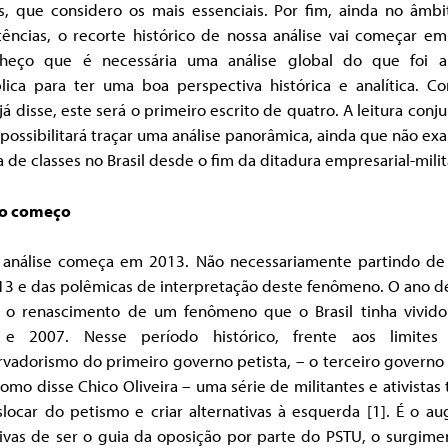
es, que considero os mais essenciais. Por fim, ainda no âmbi
tências, o recorte histórico de nossa análise vai começar em
heço que é necessária uma análise global do que foi 
lica para ter uma boa perspectiva histórica e analítica. Co
á disse, este será o primeiro escrito de quatro. A leitura conj
possibilitará traçar uma análise panorâmica, ainda que não exa
a de classes no Brasil desde o fim da ditadura empresarial-milit
 o começo
 análise começa em 2013. Não necessariamente partindo de
13 e das polêmicas de interpretação deste fenômeno. O ano d
 o renascimento de um fenômeno que o Brasil tinha vivido
e 2007. Nesse período histórico, frente aos limite
vadorismo do primeiro governo petista, – o terceiro governo
omo disse Chico Oliveira – uma série de militantes e ativistas
locar do petismo e criar alternativas à esquerda [1]. É o a
tivas de ser o guia da oposição por parte do PSTU, o surgime