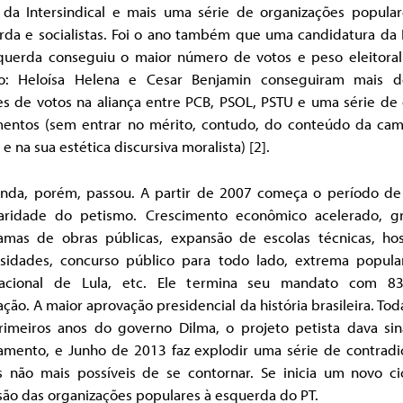
 da Intersindical e mais uma série de organizações popular
rda e socialistas. Foi o ano também que uma candidatura da 
querda conseguiu o maior número de votos e peso eleitora
ão: Heloísa Helena e Cesar Benjamin conseguiram mais d
es de votos na aliança entre PCB, PSOL, PSTU e uma série de 
entos (sem entrar no mérito, contudo, do conteúdo da ca
e na sua estética discursiva moralista) [2].
onda, porém, passou. A partir de 2007 começa o período de
aridade do petismo. Crescimento econômico acelerado, g
amas de obras públicas, expansão de escolas técnicas, hosp
rsidades, concurso público para todo lado, extrema popula
nacional de Lula, etc. Ele termina seu mandato com 
ção. A maior aprovação presidencial da história brasileira. Toda
rimeiros anos do governo Dilma, o projeto petista dava sin
amento, e Junho de 2013 faz explodir uma série de contradi
es não mais possíveis de se contornar. Se inicia um novo ci
são das organizações populares à esquerda do PT.