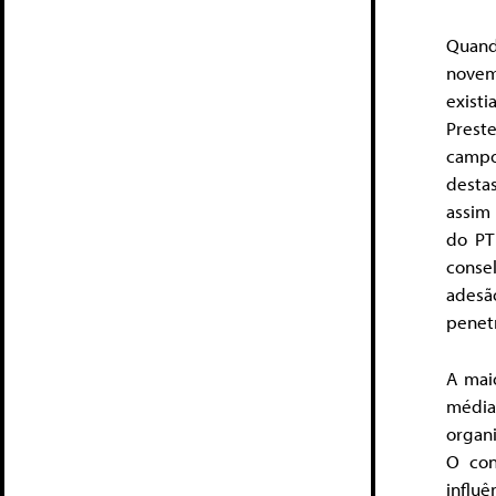
Quand
novem
existi
Preste
campo
desta
assim
do PT 
conse
adesã
penet
A mai
média
organi
O con
influ