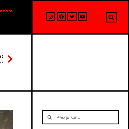
labore
MO
a?