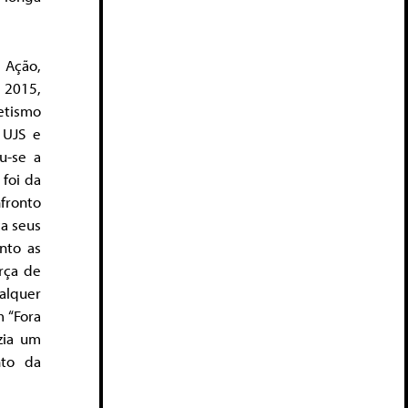
 Ação,
e 2015,
etismo
 UJS e
u-se a
foi da
fronto
ca seus
nto as
rça de
alquer
m “Fora
zia um
nto da