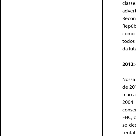
class
adver
Recon
Repúb
como j
todos 
da lut
2013:
Nossa
de 20
marca
2004 
conser
FHC, c
se des
tenta