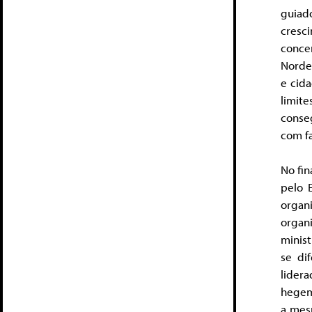
guiad
cresc
conce
Nordes
e cid
limit
conse
com fa
No fi
pelo 
organ
organi
minist
se di
lider
hegem
a mes