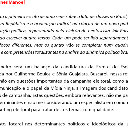
ones Manoel
rá o primeiro escrito de uma série sobre a luta de classes no Brasil,
a República e a aceleração radical na criação de um novo pa
ção política, representada pela eleição do neofascista Jair Bol
do escrever quatro textos. Cada um pode ser lido separadament
 focos diferentes, mas os quatro vão se completar num quadr
e com pretensões totalizantes na análise da dinâmica política bras
meiro será um balanço da candidatura da Frente de Esq
da por Guilherme Boulos e Sônia Guajajara. Buscarei, nessa re
 não em questões importantes da campanha eleitoral, como a 
municação e o papel da Mídia Ninja, a imagem dos candidato
ro de campanha. Estas questões, embora relevantes, não me p
terminantes e não me considerando um especialista em comun
eting eleitoral para tratar destes temas com qualidade.
isto, focarei nos determinantes políticos e ideológicos da l