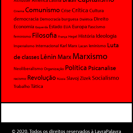
América Latina
Althusser
Comunismo
Crítica
Crise
Cultura
Cinema
democracia
Direito
Democracia burguesa
Dialética
Economia
Europa
Estado
Fascismo
EUA
Esquerda
Filosofia
Ideologia
História
feminismo
Hegel
França
Luta
Karl Marx
Internacional
Lacan
leninismo
Imperialismo
Marxismo
Lênin
Marx
de classes
Política
Psicanalise
Neoliberalismo
Organização
Revolução
Socialismo
Slavoj Zizek
racismo
Rússia
Tática
Trabalho
© 2020. Todos os direitos reservados à LavraPalavra