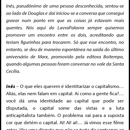
Inês, pseudônimo de uma pessoa desconhecida, sentou-se
ao lado de Douglas e daí iniciou-se a conversa que consegui
gravar num ponto em que as coisas já estavam mais
quentes. Nós aqui do LavraPalavra sempre quisemos
promover um encontro entre os dois, acreditando que
teriam figurinhas para trocarem. Só que esse encontro, no
entanto, se deu de maneira espontânea na saída do último
aniversário de Marx, promovido pela editora Boitempo,
quando algumas pessoas foram conversar no vale da Santa
Cecília.
Inês
– O que eles querem é identitarizar o capitalismo…
Aliás, elas nem falam em capital. Aí como a gente fica?…
você dá uma identidade ao capital que pode ser
disputada, o capital some das vistas e a luta
anticapitalista também. O problema vai para a suposta
cor que detém o capital. Ai! Ai! ai!… Já vimos esse filme
antes. Vira uma disputa que não se trata de contrapor ao