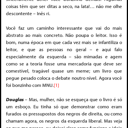
coisas têm que ser ditas a seco, na lata!… não me olhe
descontente – Inês ri.
Você faz um caminho interessante que vai do mais
abstrato ao mais concreto. Não poupa o leitor. Isso é
bom, numa época em que cada vez mais se infantiliza o
leitor, e que as pessoas no geral – e aqui falo
especialmente da esquerda – são mimadas e agem
como se a teoria fosse uma mercadoria que deve ser
comestível, tragável quase um meme; um livro que
pegue pesado coloca o debate noutro nível. Agora você
foi bonzinho com MNU.
[1]
Douglas
– Mas, mulher, não se esqueça que o livro é só
um esboço. Eu tinha só que demonstrar como eram
furados os pressupostos dos negros de direita, ou como
chamam agora, os negros da esquerda liberal. Mas veja
ao que me parece, eu deixei claro como funciona a ideia