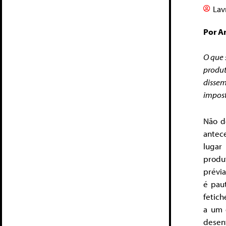
Lav
Por A
O que 
produt
disse
impost
Não d
antec
lugar
produ
prévia
é pau
fetic
a um 
desen