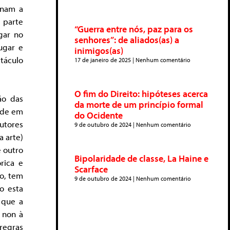
onam a
 parte
“Guerra entre nós, paz para os
gar no
senhores”: de aliados(as) a
ugar e
inimigos(as)
táculo
17 de janeiro de 2025
Nenhum comentário
O fim do Direito: hipóteses acerca
ão das
da morte de um princípio formal
dade em
do Ocidente
utores
9 de outubro de 2024
Nenhum comentário
a arte)
 outro
Bipolaridade de classe, La Haine e
rica e
Scarface
to, tem
9 de outubro de 2024
Nenhum comentário
o esta
 que a
 non à
 regras