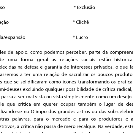
Acesso * Exclusão
Inovação * Clichê
enda/expansão * Lucro
des de apoio, como podemos perceber, parte da compreen
e uma forma geral as relações sociais estão historic
lecidas na defesa e garantia de interesses privados, o que 
assemos a ter uma relação de sacralizar os poucos produto
tas que se solidificaram como ícones transformando-os pratic
i-deuses excluindo qualquer possibilidade de crítica radical,
a passa a ser mal vista ou vista simplesmente como um desejo
le que critica em querer ocupar também o lugar de de
alizando-se no Olimpo dos grandes astros ou das sub-celebri
tras palavras, para o mercado e para os produtores e ar
itivos, a crítica não passa de mero recalque. Na verdade, es