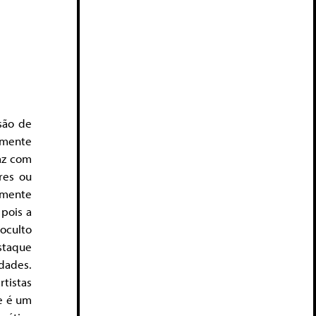
são de
amente
faz com
res ou
amente
 pois a
 oculto
staque
dades.
tistas
te é um