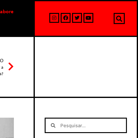
labore
MO
 a
a?