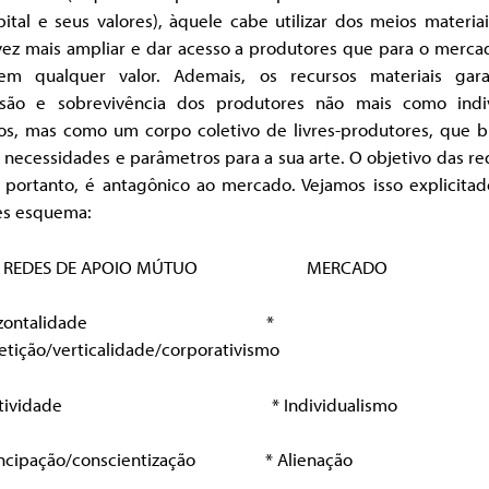
ital e seus valores), àquele cabe utilizar dos meios materia
vez mais ampliar e dar acesso a produtores que para o merca
em qualquer valor. Ademais, os recursos materiais gar
são e sobrevivência dos produtores não mais como indi
dos, mas como um corpo coletivo de livres-produtores, que 
 necessidades e parâmetros para a sua arte. O objetivo das r
, portanto, é antagônico ao mercado. Vejamos isso explicita
es esquema:
ES DE APOIO MÚTUO MERCADO
Horizontalidade *
tição/verticalidade/corporativismo
oletividade * Individualismo
ncipação/conscientização * Alienação