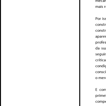
mecan
mais r
Por is
const
const
apare
profes
da su
segui
críti
condiç
consci
o mer
E com
prime
compe