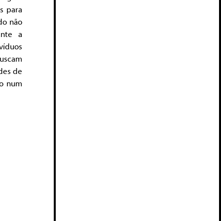
is para
do não
ante a
víduos
buscam
edes de
do num