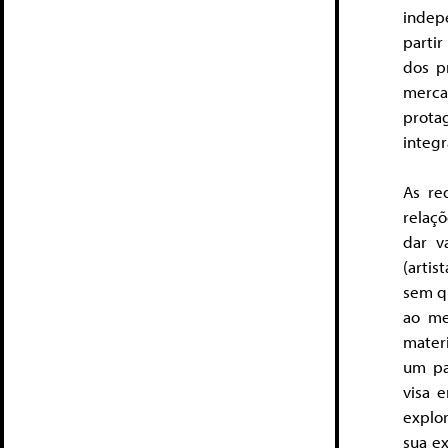
indep
parti
dos p
merca
prota
integr
As re
relaçõ
dar v
(artis
sem q
ao me
materi
um pa
visa 
explo
sua ex