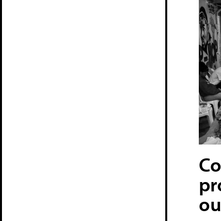
Co
pr
ou