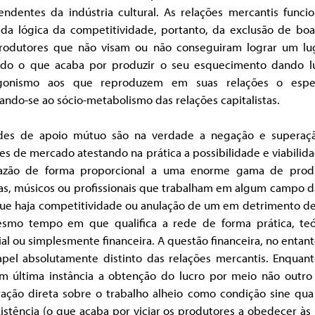
endentes da indústria cultural. As relações mercantis funci
r da lógica da competitividade, portanto, da exclusão de boa
rodutores que não visam ou não conseguiram lograr um lu
do o que acaba por produzir o seu esquecimento dando l
gonismo aos que reproduzem em suas relações o espe
ando-se ao sócio-metabolismo das relações capitalistas.
des de apoio mútuo são na verdade a negação e superaç
es de mercado atestando na prática a possibilidade e viabili
azão de forma proporcional a uma enorme gama de prod
tas, músicos ou profissionais que trabalham em algum campo d
ue haja competitividade ou anulação de um em detrimento de
smo tempo em que qualifica a rede de forma prática, teó
al ou simplesmente financeira. A questão financeira, no entan
pel absolutamente distinto das relações mercantis. Enquant
em última instância a obtenção do lucro por meio não outro
ração direta sobre o trabalho alheio como condição sine qua
istência (o que acaba por viciar os produtores a obedecer às