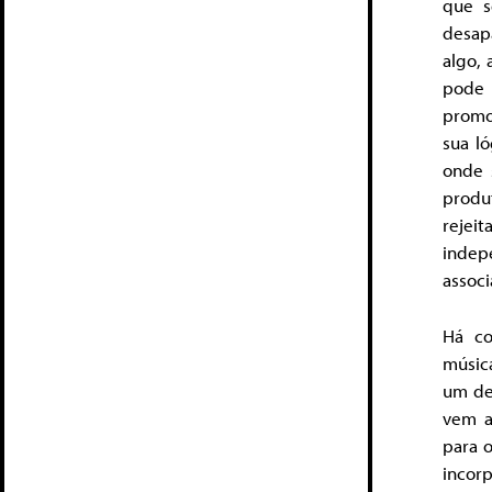
que s
desap
algo,
pode 
promo
sua l
onde 
produ
rejei
indep
associ
Há co
músic
um de
vem a
para 
incor