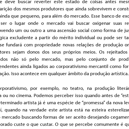
e deve buscar reverter este estado de coisas antes me
arição dos mesmos produtores que ainda sobrevivem e const
 ainda que pequeno, para além do mercado. Esse banco de exc
ser o lugar onde o mercado vai buscar oxigenar suas re
vendo um ou outro a uma ascensão social como forma de just
ógica excludente a partir do mérito individual ou pode ser 
se fundará com propriedade novas relações de produção o
tores sejam donos dos seus próprios meios. Os rejeitados
tados não só pelo mercado, mas pelo conjunto de prod
endentes ainda ligados ao corporativismo mercantil como fo
ação. Isso acontece em qualquer âmbito da produção artística.
rporativismo, por exemplo, no teatro, na produção literár
a ou no cinema. Podemos perceber isso quando antes de “esto
terminado artista já é uma espécie de “promessa” da nova le
í, quando na verdade este artista está na esteira estereliza
o mercado buscando formas de ser aceito desejando cegamen
porado custe o que custar. O que se percebe comumente é q