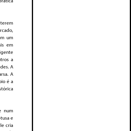
rática
o terem
rcado,
com um
ais em
sigente
tros a
des. A
rsa. A
oio é a
stórica
se num
tusa e
e cria