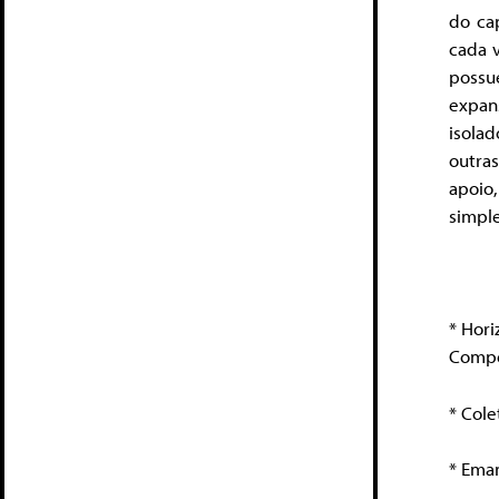
do cap
cada 
possu
expan
isola
outras
apoio
simpl
RED
* 
Compe
* C
* Ema