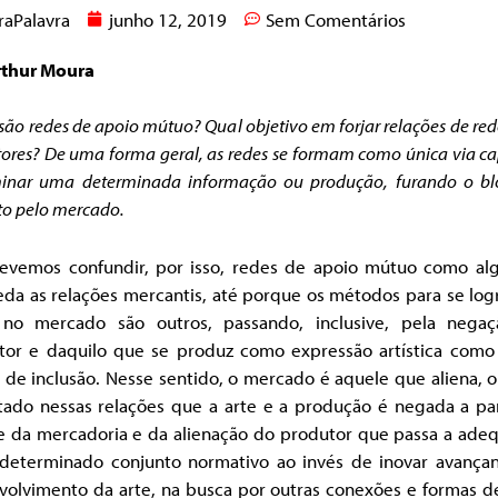
raPalavra
junho 12, 2019
Sem Comentários
rthur Moura
são redes de apoio mútuo? Qual objetivo em forjar relações de red
ores? De uma forma geral, as redes se formam como única via c
minar uma determinada informação ou produção, furando o bl
o pelo mercado.
evemos confundir, por isso, redes de apoio mútuo como al
eda as relações mercantis, até porque os métodos para se log
 no mercado são outros, passando, inclusive, pela nega
tor e daquilo que se produz como expressão artística como
 de inclusão. Nesse sentido, o mercado é aquele que aliena, o
tado nessas relações que a arte e a produção é negada a par
he da mercadoria e da alienação do produtor que passa a adeq
determinado conjunto normativo ao invés de inovar avança
volvimento da arte, na busca por outras conexões e formas de