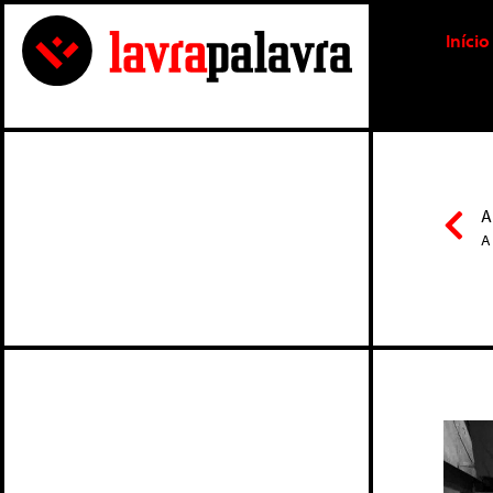
Início
A
A