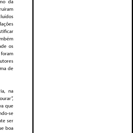
smo da
ruíram
luídos
lações
ificar
também
nde os
 foram
utores
rma de
ia, na
urar”,
va que
ndo-se
te ser
ue boa