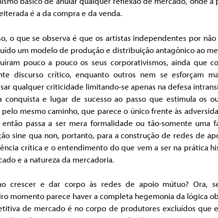
ismo básico de anular qualquer reflexão de mercado, onde a p
eiterada é a da compra e da venda.
so, o que se observa é que os artistas independentes por nã
ruído um modelo de produção e distribuição antagônico ao me
ruíram pouco a pouco os seus corporativismos, ainda que 
nte discurso crítico, enquanto outros nem se esforçam m
sar qualquer criticidade limitando-se apenas na defesa intran
a conquista e lugar de sucesso ao passo que estimula os ou
r pelo mesmo caminho, que parece o único frente às adversida
ca então passa a ser mera formalidade ou tão-somente uma fa
ão sine qua non, portanto, para a construção de redes de ap
ência crítica e o entendimento do que vem a ser na prática hi
cado e a natureza da mercadoria.
o crescer e dar corpo às redes de apoio mútuo? Ora, 
iro momento parece haver a completa hegemonia da lógica ob
titiva de mercado é no corpo de produtores excluídos que el