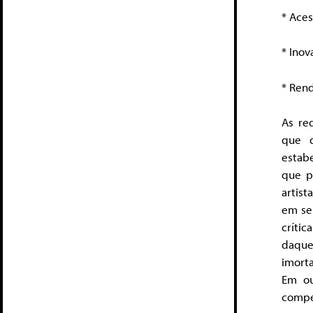
* 
* 
* R
As re
que d
estabe
que p
artis
em sem
crític
daque
imort
Em ou
compet