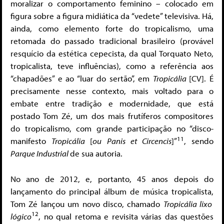
moralizar o comportamento feminino – colocado em
figura sobre a figura midiática da “vedete” televisiva. Há,
ainda, como elemento forte do tropicalismo, uma
retomada do passado tradicional brasileiro (provável
resquício da estética cepecista, da qual Torquato Neto,
tropicalista, teve influências), como a referência aos
“chapadões” e ao “luar do sertão”, em
Tropicália
[CV]. É
precisamente nesse contexto, mais voltado para o
embate entre tradição e modernidade, que está
postado Tom Zé, um dos mais frutíferos compositores
do tropicalismo, com grande participação no “disco-
11
manifesto
Tropicália
[
ou Panis et Circencis
]”
, sendo
Parque Industrial
de sua autoria.
No ano de 2012, e, portanto, 45 anos depois do
lançamento do principal álbum de música tropicalista,
Tom Zé lançou um novo disco, chamado
Tropicália lixo
12
lógico
, no qual retoma e revisita várias das questões