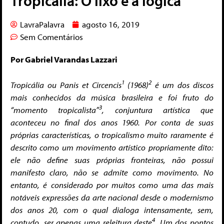
Tropicália: O lixo e a lógica
LavraPalavra
agosto 16, 2019
Sem Comentários
Por Gabriel Varandas Lazzari
1
2
Tropicália ou Panis et Circencis
(1968)
é um dos discos
mais conhecidos da música brasileira e foi fruto do
3
“momento tropicalista”
, conjuntura artística que
aconteceu no final dos anos 1960.
Por conta de suas
próprias características, o tropicalismo muito raramente é
descrito como um movimento artístico propriamente dito:
ele não define suas próprias fronteiras, não possui
manifesto claro, não se admite como movimento. No
entanto, é considerado por muitos como uma das mais
notáveis expressões da arte nacional desde o modernismo
dos anos 20, com o qual dialoga intensamente, sem,
4
contudo, ser apenas uma releitura deste
. Um dos pontos