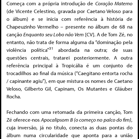
Começa com a própria introdução de
Coração Materno
(de Vicente Celestino, gravada por Caetano Veloso para
o álbum) e se inicia com referência à história de
Chapeuzinho Vermelho – presente no álbum de 68 na
canção
Enquanto seu Lobo não Vem
[CV]. A de Tom Zé, no
entanto, não trata de forma alguma da “dominação pela
31
violência política”
abordada na outra; de suas
questões centrais, tratarei posteriormente. A outra
referência principal à Tropicália é um conjunto de
trocadilhos ao final da música (“Caegitano entorta rocha
/ capinante agiu”), em que mistura os nomes de Caetano
Veloso, Gilberto Gil, Capinam, Os Mutantes e Gláuber
Rocha.
Fechando com uma retomada da primeira canção, Tom
Zé oferece-nos
Apocalipsom B (o começo no palco do fim)
,
cuja inversão, já no título, conecta as duas pontas do
álbum numa circularidade que aponta para a união