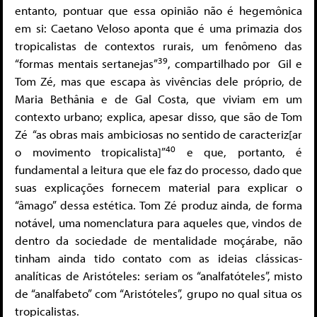
entanto, pontuar que essa opinião não é hegemônica
em si: Caetano Veloso aponta que é uma primazia dos
tropicalistas de contextos rurais, um fenômeno das
39
“formas mentais sertanejas”
, compartilhado por Gil e
Tom Zé, mas que escapa às vivências dele próprio, de
Maria Bethânia e de Gal Costa, que viviam em um
contexto urbano; explica, apesar disso, que são de Tom
Zé “as obras mais ambiciosas no sentido de caracteriz[ar
40
o movimento tropicalista]”
e que, portanto, é
fundamental a leitura que ele faz do processo, dado que
suas explicações fornecem material para explicar o
“âmago” dessa estética. Tom Zé produz ainda, de forma
notável, uma nomenclatura para aqueles que, vindos de
dentro da sociedade de mentalidade moçárabe, não
tinham ainda tido contato com as ideias clássicas-
analíticas de Aristóteles: seriam os “analfatóteles”, misto
de “analfabeto” com “Aristóteles”, grupo no qual situa os
tropicalistas.