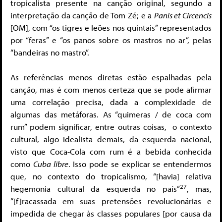
tropicalista presente na canção original, segundo a
interpretação da canção de Tom Zé; e a
Panis et Circencis
[OM], com “os tigres e leões nos quintais” representados
por “feras” e “os panos sobre os mastros no ar”, pelas
“bandeiras no mastro”.
As referências menos diretas estão espalhadas pela
canção, mas é com menos certeza que se pode afirmar
uma correlação precisa, dada a complexidade de
algumas das metáforas. As “quimeras / de coca com
rum” podem significar, entre outras coisas, o contexto
cultural, algo idealista demais, da esquerda nacional,
visto que Coca-Cola com rum é a bebida conhecida
como
Cuba libre
. Isso pode se explicar se entendermos
que, no contexto do tropicalismo, “[havia] relativa
27
hegemonia cultural da esquerda no país”
, mas,
“[f]racassada em suas pretensões revolucionárias e
impedida de chegar às classes populares [por causa da