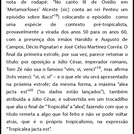
nota de rodapé: “No canto III de Ovídio em
‘Metamorfoses’ Alceste [sic] conta ao rei Penteu um
18
episódio sobre Baco”
) colocando o episódio como
uma espécie de contexto pré-tropicalista,
provavelmente a virada dos anos 50 para os anos 60,
com a presença dos irmãos Haroldo e Augusto de
Campos, Décio Pignatari e José Celso Martinez Corrêa. O
final da primeira estrofe, por sua vez, parece retomar o
título: por oposição a Júlio César, imperador romano,
19
Tom Zé não usa o famoso “vim, vi, venci”
, mas afirma
(três vezes): “vi, vi, vi” – e o que ele viu será apresentado
na próxima estrofe; da mesma forma, a máxima “alea
20
jacta est”
(“os dados estão lançados”), também
atribuída a Júlio César, é subvertida em um trocadilho
que alia o final de “Tropicália” a “alea”, fazendo com que o
título remeta a algo que foi feito e não se pode voltar
atrás, que é o próprio tropicalismo, na expressão
“Tropicalea jacta est”.