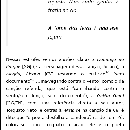
repasto Mas cada gentio /
trazia no cio
A fome das feras / naquele
jejum
Nessas estrofes vemos alusões claras a
Domingo no
Parque
[GG] (e à personagem dessa canção, Juliana); a
26
Alegria, Alegria
[CV] (estando o eu-lírico
“sem
documento” “[…]na-vegando contra o vento”, como o da
canção referida, que está “caminhando contra o
vento/sem lenço, sem documento”); a
Geléia Geral
[GG/TN], com uma referência direta a seu autor,
Torquato Neto, e outras à letra: se na canção de 68, é
dito que “o poeta desfolha a bandeira”, na de Tom Zé,
coloca-se sobre Torquato a ação: ele é o poeta