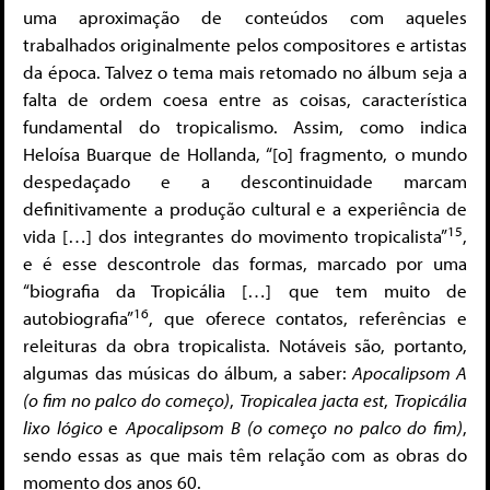
uma aproximação de conteúdos com aqueles
trabalhados originalmente pelos compositores e artistas
da época. Talvez o tema mais retomado no álbum seja a
falta de ordem coesa entre as coisas, característica
fundamental do tropicalismo. Assim, como indica
Heloísa Buarque de Hollanda, “[o] fragmento, o mundo
despedaçado e a descontinuidade marcam
definitivamente a produção cultural e a experiência de
15
vida […] dos integrantes do movimento tropicalista”
,
e é esse descontrole das formas, marcado por uma
“biografia da Tropicália […] que tem muito de
16
autobiografia”
, que oferece contatos, referências e
releituras da obra tropicalista. Notáveis são, portanto,
algumas das músicas do álbum, a saber:
Apocalipsom A
(o fim no palco do começo)
,
Tropicalea jacta est
,
Tropicália
lixo lógico
e
Apocalipsom B (o começo no palco do fim)
,
sendo essas as que mais têm relação com as obras do
momento dos anos 60.