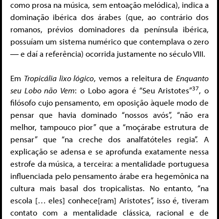
como prosa na música, sem entoação melódica), indica a
dominação ibérica dos árabes (que, ao contrário dos
romanos, prévios dominadores da península ibérica,
possuíam um sistema numérico que contemplava o zero
― e daí a referência) ocorrida justamente no século VIII.
Em
Tropicália lixo lógico
, vemos a releitura de
Enquanto
37
seu Lobo não Vem
: o Lobo agora é “Seu Aristotes”
, o
filósofo cujo pensamento, em oposição àquele modo de
pensar que havia dominado “nossos avós”, “não era
melhor, tampouco pior” que a “moçárabe estrutura de
pensar” que “na creche dos analfatóteles regia”. A
explicação se adensa e se aprofunda exatamente nessa
estrofe da música, a terceira: a mentalidade portuguesa
influenciada pelo pensamento árabe era hegemônica na
cultura mais basal dos tropicalistas. No entanto, “na
escola [… eles] conhece[ram] Aristotes”, isso é, tiveram
contato com a mentalidade clássica, racional e de