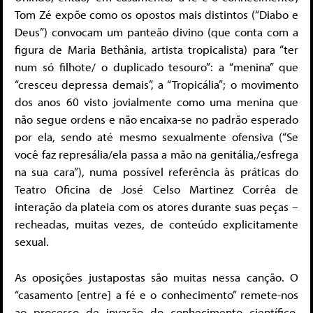
Tom Zé expõe como os opostos mais distintos (“Diabo e
Deus”) convocam um panteão divino (que conta com a
figura de Maria Bethânia, artista tropicalista) para “ter
num só filhote/ o duplicado tesouro”: a “menina” que
“cresceu depressa demais”, a “Tropicália”; o movimento
dos anos 60 visto jovialmente como uma menina que
não segue ordens e não encaixa-se no padrão esperado
por ela, sendo até mesmo sexualmente ofensiva (“Se
você faz represália/ela passa a mão na genitália,/esfrega
na sua cara”), numa possível referência às práticas do
Teatro Oficina de José Celso Martinez Corrêa de
interação da plateia com os atores durante suas peças –
recheadas, muitas vezes, de conteúdo explicitamente
sexual.
As oposições justapostas são muitas nessa canção. O
“casamento [entre] a fé e o conhecimento” remete-nos
ao processo de invasão do conhecimento científico,