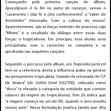
Começando pela primeira canção do álbum,
Apocalipsom A (o fim no palco do começo)
, vemos o
“casamento / [da] fé e [do] conhecimento”, o “saber de
Aristóteles” misturado “com a cultura do mouro”.
Aparentemente, são as forças motrizes do processo cujo
“filhote” é o resultado do diálogo entre essas duas
forças: o tropicalismo. Em princípio, essa alusão seria
precipitada, mas o raciocínio se completa e se
aprofunda nas seguintes canções.
Seguindo o percurso pelo álbum, em
Tropicalea jacta est
tem-se a referência direta à influência árabe na gênese
do pensamento tropicalista. Usando da retomada do “LP
de Sinatra” (de
Geléia Geral
[GG/TN]), colocado como
“disco” (e elevado à categoria de entidade que contém
saberes da origem do tropicalismo), Tom Zé indica que
“a viagem começa no século VIII, quando o zero invadiu
nossos avós”. Nessa formulação poética (ainda que dita