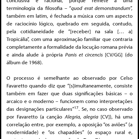
conclusiva e racional, porque remete a uma
terminologia da filosofia – “
quod erat demonstrandum
”,
também em latim, é fechada a música com um aspecto
de raciocínio lógico, quebrado em seguida, contudo,
pela cotidianeidade de “[receber] na sala [… a]
Tropicália”, com uma aproximação familiar que contraria
completamente a formalidade da locução romana prévia
e ainda alude à própria
Panis et circencis
[CV/GG] (do
álbum de 1968).
O processo é semelhante ao observado por Celso
Favaretto quando diz que “[s]imultaneamente, consiste
também em fazer que duas significações básicas – o
arcaico e o moderno – funcionem como interpretações
17
das designações particulares”
. Se, no caso observado
por Favaretto (a canção
Alegria, alegria
[CV]), há uma
correlação entre, por exemplo, a oposição “os aviões” (a
modernidade) e “os chapadões” (o espaço rural e,