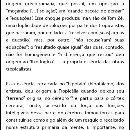
origem greco-romana, que possui, em oposição à
“moçárabe […] solução”, um “grande pacote de pensar”
e “equações”. Esse choque produziu, na visão de Tom Zé,
uma duplicidade de soluções por parte dos tropicalistas
que passaram, por um lado, a “resolver com [suas] armas
a questão”, mas, por outro, “não recusa[ram] suas
equações”; o “resultado quase igual” das duas, contudo,
não foi homogêneo e “a diferença que restou” deu
origem ao “lixo lógico” ― a própria essência das obras
tropicalistas.
Essa essência, recalcada no “hipotalo” (hipotálamo) dos
artistas, deu origem à Tropicália quando deixou seu
38
“terreno” original no cérebro
e partiu para o córtex
cerebral, onde, acrescido da força das funções
inteligíveis dessa parte do cérebro, tomou forças para
constituir-se como algo além de um resquício recalcado
numa estrutura primária da mente. É importante, no