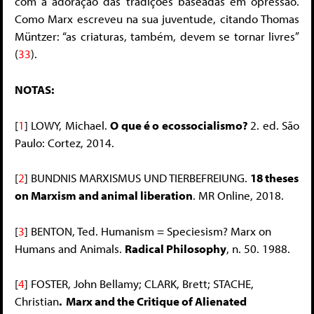
com a adoração das tradições baseadas em opressão.
Como Marx escreveu na sua juventude, citando Thomas
Müntzer
: “as criaturas, também, devem se tornar livres”
(
33
).
NOTAS:
[
1
]
LOWY, Michael.
O que é o ecossocialismo?
2. ed. São
Paulo: Cortez, 2014.
[
2
]
BUNDNIS MARXISMUS UND TIERBEFREIUNG.
18 theses
on Marxism and animal liberation
. MR Online, 2018.
[
3
]
BENTON, Ted. Humanism = Speciesism? Marx on
Humans and Animals.
Radical Philosophy
, n. 50. 1988.
[
4
]
FOSTER, John Bellamy; CLARK, Brett; STACHE,
Christian
. Marx and the Critique of Alienated