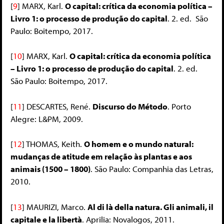
[
9
]
MARX, Karl.
O capital: crítica da economia política –
Livro 1: o processo de produção do capital
. 2. ed. São
Paulo: Boitempo, 2017.
[
10
]
MARX, Karl.
O capital: crítica da economia política
– Livro 1: o processo de produção do capital
. 2. ed.
São Paulo: Boitempo, 2017.
[
11
]
DESCARTES, René.
Discurso do Método
. Porto
Alegre: L&PM, 2009.
[
12
]
THOMAS, Keith.
O homem e o mundo natural:
mudanças de atitude em relação às plantas e aos
animais (1500 – 1800)
. São Paulo: Companhia das Letras,
2010.
[
13
]
MAURIZI, Marco.
Al di là della natura. Gli animali, il
capitale e la libertà
. Aprilia: Novalogos, 2011.