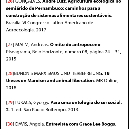
[
26
]
GONÇALVES,
André Luiz. Agricultura ecológica no
semiárido de Pernambuco: caminhos para a
construção de sistemas alimentares sustentáveis
.
Brasília: VI Congresso Latino-Americano de
Agroecologia, 2017.
[
27
]
MALM, Andreas.
O mito do antropoceno
.
Piseagrama, Belo Horizonte, número 08, página 24 – 31,
2015.
[
28
]
BUNDNIS MARXISMUS UND TIERBEFREIUNG.
18
theses on Marxism and animal liberation
. MR Online,
2018.
[
29
]
LUKACS, Gyorgy.
Para uma ontologia do ser social,
2
. 1. ed. São Paulo: Boitempo, 2013.
[
30
]
DAVIS, Angela.
Entrevista com Grace Lee Boggs
.