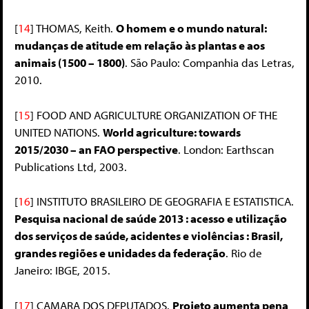
[
14
]
THOMAS, Keith.
O homem e o mundo natural:
mudanças de atitude em relação às plantas e aos
animais (1500 – 1800)
. São Paulo: Companhia das Letras,
2010.
[
15
]
FOOD AND AGRICULTURE ORGANIZATION OF THE
UNITED NATIONS.
World agriculture: towards
2015/2030 – an FAO perspective
. London: Earthscan
Publications Ltd, 2003.
[
16
]
INSTITUTO BRASILEIRO DE GEOGRAFIA E ESTATISTICA.
Pesquisa nacional de saúde 2013 : acesso e utilização
dos serviços de saúde, acidentes e violências : Brasil,
grandes regiões e unidades da federação
. Rio de
Janeiro: IBGE, 2015.
[
17
]
CAMARA DOS DEPUTADOS.
Projeto aumenta pena