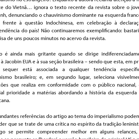
te do Vietnã… ignora o texto recente da revista sobre o jo
inh, denunciando o chauvinismo dominante na esquerda franc
 frente à questão Indochinesa, em celebração à declara
endência do país! Não continuaremos exemplificando: bastar
sa de uns poucos minutos no acervo da revista.
o é ainda mais gritante quando se dirige indiferenciadam
a à Jacobin EUA e à sua seção brasileira – sendo que esta, em p
, sequer está associada a qualquer tendência específ
mismo brasileiro; e, em segundo lugar, seleciona visivelme
ções que realiza em conformidade com o público nacional,
ial prioridade a matérias abordando a história da esquerda l
cana.
undantes referências do artigo ao tema do imperialismo podem
er que se trate de uma crítica no espírito da tradição leninis
igo se permite compreender melhor em alguns relances