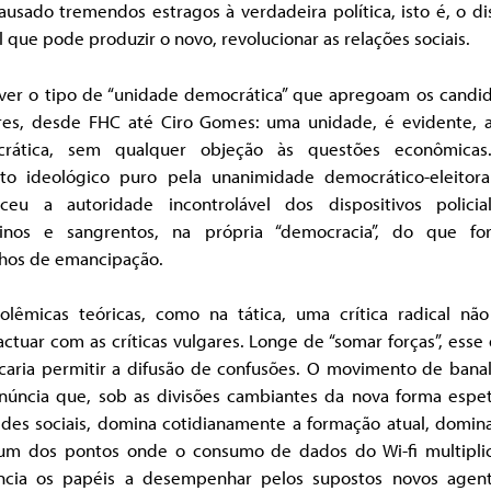
usado tremendos estragos à verdadeira política, isto é, o d
l que pode produzir o novo, revolucionar as relações sociais.
 ver o tipo de “unidade democrática” que apregoam os candid
res, desde FHC até Ciro Gomes: uma unidade, é evidente, 
rática, sem qualquer objeção às questões econômicas
ito ideológico puro pela unanimidade democrático-eleitora
eceu a autoridade incontrolável dos dispositivos policial
sinos e sangrentos, na própria “democracia”, do que fo
hos de emancipação.
olêmicas teóricas, como na tática, uma crítica radical nã
tuar com as críticas vulgares. Longe de “somar forças”, esse
icaria permitir a difusão de confusões. O movimento de bana
núncia que, sob as divisões cambiantes da nova forma espet
edes sociais, domina cotidianamente a formação atual, domin
um dos pontos onde o consumo de dados do Wi-fi multipli
ncia os papéis a desempenhar pelos supostos novos agen