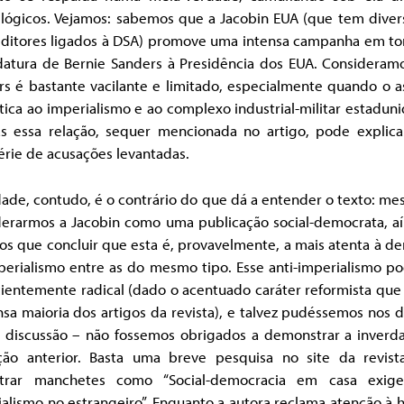
s lógicos. Vejamos: sabemos que a Jacobin EUA (que tem diver
editores ligados à DSA) promove uma intensa campanha em to
datura de Bernie Sanders à Presidência dos EUA. Consideram
rs é bastante vacilante e limitado, especialmente quando o a
ítica ao imperialismo e ao complexo industrial-militar estadun
s essa relação, sequer mencionada no artigo, pode explica
rie de acusações levantadas.
ade, contudo, é o contrário do que dá a entender o texto: m
derarmos a Jacobin como uma publicação social-democrata, aí
s que concluir que esta é, provavelmente, a mais atenta à d
perialismo entre as do mesmo tipo. Esse anti-imperialismo po
cientemente radical (dado o acentuado caráter reformista qu
sa maioria dos artigos da revista), e talvez pudéssemos nos 
a discussão – não fossemos obrigados a demonstrar a inverd
ção anterior. Basta uma breve pesquisa no site da revist
trar manchetes como “Social-democracia em casa exige
alismo no estrangeiro”. Enquanto a autora reclama atenção à h