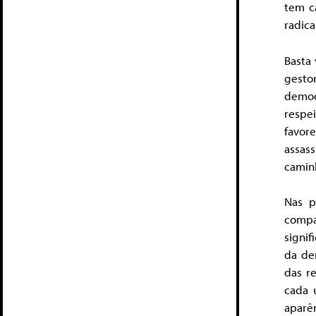
tem ca
radica
Basta
gesto
democ
respe
favor
assas
camin
Nas p
compac
signif
da de
das r
cada 
aparê