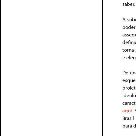
saber.
A sobr
poder 
asseg
defin
torna-
e eleg
Defe
esquer
prole
ideol
carac
aqui
.
Brasi
para d