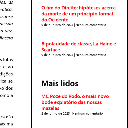
as, as
O fim do Direito: hipóteses acerca
rática.
da morte de um princípio formal
izar-se
do Ocidente
 de sua
9 de outubro de 2024
Nenhum comentário
ua vez,
ilacera
Bipolaridade de classe, La Haine e
Scarface
9 de outubro de 2024
Nenhum comentário
s lutas
nte ao
dições
rica se
Mais lidos
ixo dos
 como a
MC Poze do Rodo, o mais novo
bode expiatório das nossas
mazelas
2 de junho de 2025
Nenhum comentário
so: “o
máxima