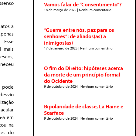
issenso
Vamos falar de “Consentimento”?
18 de março de 2025
Nenhum comentário
atos a
“Guerra entre nós, paz para os
apenas
senhores”: de aliados(as) a
. Esse
inimigos(as)
l mais
17 de janeiro de 2025
Nenhum comentário
escos,
rneceu
O fim do Direito: hipóteses acerca
da morte de um princípio formal
do Ocidente
o pode
9 de outubro de 2024
Nenhum comentário
 desvio
lização
Bipolaridade de classe, La Haine e
acular
Scarface
a-a em
9 de outubro de 2024
Nenhum comentário
cou na
tes do