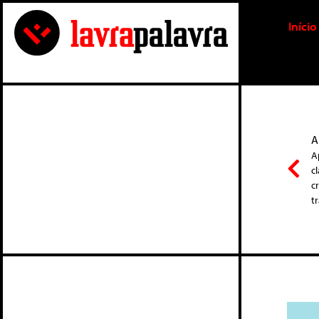
Início
A
A
c
c
t