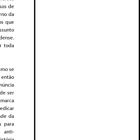
sos de
rno da
os que
ssunto
idense.
r toda
esmo se
 então
enúncia
de ser
e marca
dedicar
ade da
a para
 anti-
istória