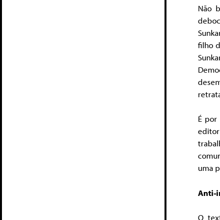
Não b
deboc
Sunka
filho 
Sunka
Democ
desem
retrat
É por
edito
traba
comun
uma pe
Anti-i
O tex