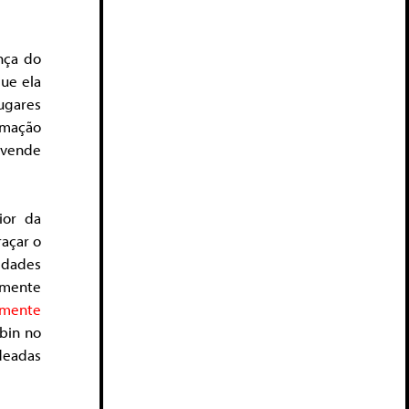
ança do
que ela
ugares
rmação
e vende
ior da
raçar o
idades
amente
emente
obin no
deadas