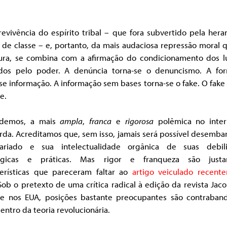
evivência do espírito tribal – que fora subvertido pela her
de classe – e, portanto, da mais audaciosa repressão moral 
ura, se combina com a afirmação do condicionamento dos l
idos pelo poder. A denúncia torna-se o denuncismo. A fo
se informação. A informação sem bases torna-se o fake. O fak
e.
ndemos, a mais
ampla
,
franca
e
rigorosa
polêmica no inter
da. Acreditamos que, sem isso, jamais será possível desemba
tariado e sua intelectualidade orgânica de suas debil
ógicas e práticas. Mas rigor e franqueza são just
terísticas que pareceram faltar ao
artigo veiculado recent
 Sob o pretexto de uma crítica radical à edição da revista Jac
l e nos EUA, posições bastante preocupantes são contraban
entro da teoria revolucionária.