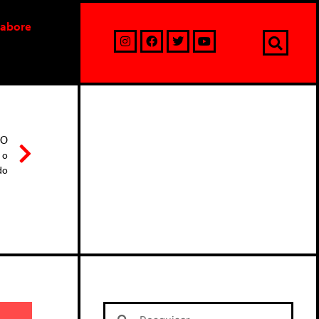
labore
MO
 o
do