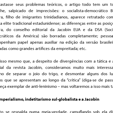
astasse seus problemas teóricos, o artigo todo tem um 
he, salpicado de imprecisões: o socialista-democrático B
ra, filho de imigrantes trinidadianos, aparece retratado c
da elite tradicional estadunidense; as diferenças entre as posi
ra, do conselho editorial da Jacobin EUA e da DSA (Socia
ráticos da América) são borradas completamente; pesso
penham papel apenas auxiliar na edição da versão brasilei
adas como grandes artífices da empreitada; etc.
 isso mesmo que, a despeito de divergências com a tática e a
rial da revista Jacobin, consideramos muito mais interess
lho de separar o joio do trigo, e desmontar alguns dos lu
s que se apresentam ao longo da “crítica” (diga-se de pas
ça exemplar de anti-leninismo – mas voltaremos a isso mais t
mperialismo, indetitarismo sul-globalista e a Jacobin
to se respalda numa meia-verdade, camuflando sob ela di