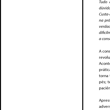
Tudo 
dúvida
Custa-
na pró
verdad
difici
a cons
A cons
revol
Acont
prátic
torna 
pés; t
paciên
Apres
adver