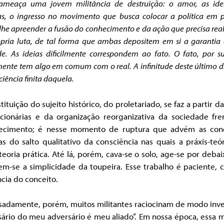
ameaça uma jovem militância de destruição: o amor, as idei
s, o ingresso no movimento que busca colocar a política em p
lhe apreender a fusão do conhecimento e da ação que precisa real
pria luta, de tal forma que ambas depositem em si a garantia
e. As ideias dificilmente correspondem ao fato. O fato, por s
lmente tem algo em comum com o real. A infinitude deste último d
ciência finita daquela.
tituição do sujeito histórico, do proletariado, se faz a partir da
ucionárias e da organização reorganizativa da sociedade fre
ecimento; é nesse momento de ruptura que advém as con
as do salto qualitativo da consciência nas quais a práxis-teó
teoria prática. Até lá, porém, cava-se o solo, age-se por deba
em-se a simplicidade da toupeira. Esse trabalho é paciente,
cia do conceito.
sadamente, porém, muitos militantes raciocinam de modo inver
sário do meu adversário é meu aliado”. Em nossa época, essa 