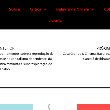
Sobre
Crítica
Palavra de Ordem
Co
Livraria
NTERIOR
PRÓXI
pontamentos sobre a reprodução da
Casa Grande & Cinema: Bacurau,
lasse no capitalismo dependente: da
Carcará desidrata
rítica feminista à superexploração do
rabalho