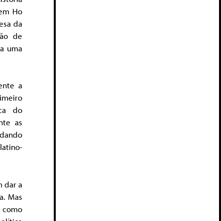
vem Ho
esa da
ção de
ia uma
ente a
rimeiro
ica do
nte as
 dando
atino-
 dar a
ta. Mas
, como