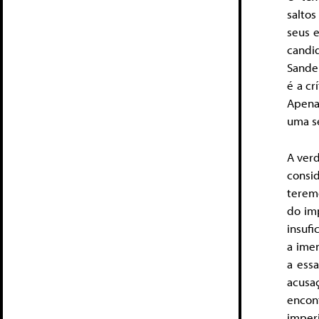
salto
seus 
candi
Sande
é a cr
Apena
uma sé
A verd
consi
teremo
do im
insufi
a imen
a ess
acusa
encon
imperi