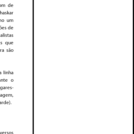
tom de
haskar
omo um
ções de
listas
as que
ra são
 linha
ante o
gares-
sagem,
arde).
versos