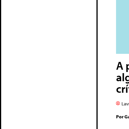
A 
al
cr
Lav
Por G