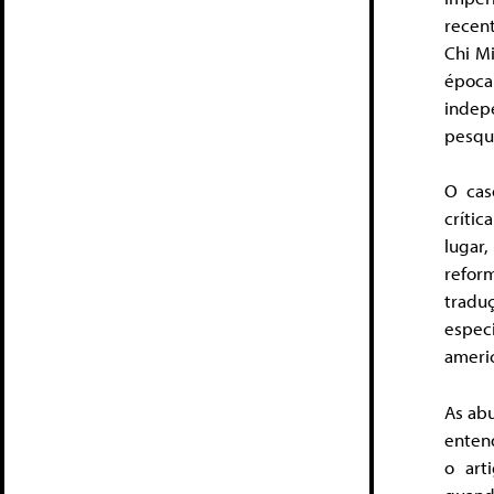
recen
Chi M
época
indep
pesqui
O cas
crític
lugar
refor
tradu
espec
ameri
As ab
entend
o art