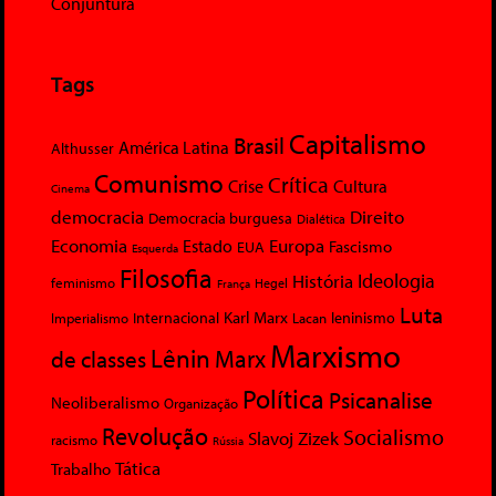
Conjuntura
Tags
Capitalismo
Brasil
América Latina
Althusser
Comunismo
Crítica
Crise
Cultura
Cinema
democracia
Direito
Democracia burguesa
Dialética
Economia
Europa
Estado
Fascismo
EUA
Esquerda
Filosofia
Ideologia
História
feminismo
Hegel
França
Luta
Karl Marx
Internacional
Lacan
leninismo
Imperialismo
Marxismo
Lênin
Marx
de classes
Política
Psicanalise
Neoliberalismo
Organização
Revolução
Socialismo
Slavoj Zizek
racismo
Rússia
Tática
Trabalho