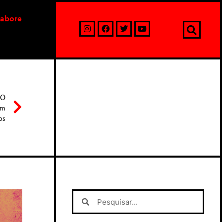
labore
MO
em
os