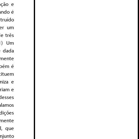
ação e
ando é
struído
ver um
de três
 1) Um
é dada
tamente
mbém é
tituem
niza e
ariam e
desses
alamos
dições
amente
l, que
onjunto