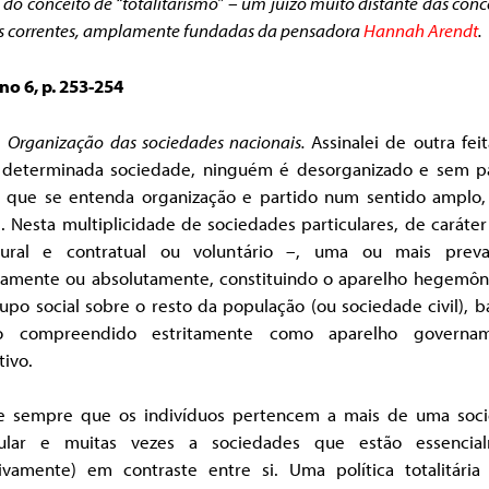
 do conceito de “totalitarismo” – um juízo muito distante das con
is correntes, amplamente fundadas da pensadora
Hannah Arendt
.
no 6, p. 253-254
.
Organização das sociedades nacionais.
Assinalei de outra fei
determinada sociedade, ninguém é desorganizado e sem pa
 que se entenda organização e partido num sentido amplo,
. Nesta multiplicidade de sociedades particulares, de caráte
ural e contratual ou voluntário –, uma ou mais prev
ivamente ou absolutamente, constituindo o aparelho hegemôn
po social sobre o resto da população (ou sociedade civil), 
o compreendido estritamente como aparelho governam
tivo.
e sempre que os indivíduos pertencem a mais de uma soc
cular e muitas vezes a sociedades que estão essencia
tivamente) em contraste entre si. Uma política totalitária