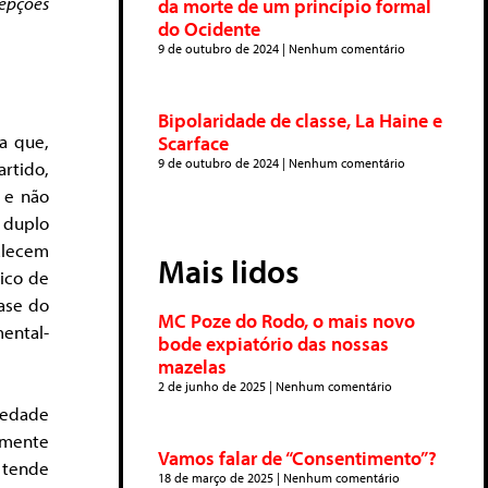
cepções
da morte de um princípio formal
do Ocidente
9 de outubro de 2024
Nenhum comentário
Bipolaridade de classe, La Haine e
ta que,
Scarface
9 de outubro de 2024
Nenhum comentário
rtido,
 e não
r duplo
alecem
Mais lidos
ico de
base do
MC Poze do Rodo, o mais novo
ental-
bode expiatório das nossas
mazelas
2 de junho de 2025
Nenhum comentário
iedade
lmente
Vamos falar de “Consentimento”?
 tende
18 de março de 2025
Nenhum comentário