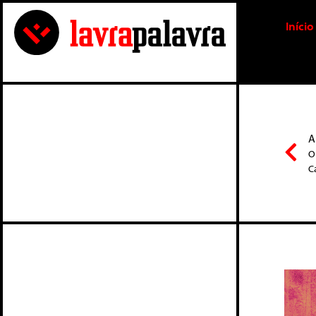
Início
A
O
C