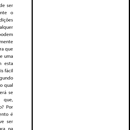
de ser
ente o
ndições
alquer
 podem
iamente
ra que
que uma
m esta
s fácil
egundo
o qual
erá se
, que,
o? Por
ento é
ve ser
ara na