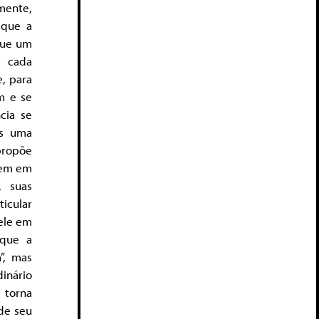
mente,
 que a
que um
e cada
, para
m e se
cia se
as uma
propõe
stem em
, suas
icular
ele em
 que a
”, mas
inário
 torna
 de seu