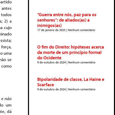
artido
 antes
“Guerra entre nós, paz para os
 todos
senhores”: de aliados(as) a
; 2) a
inimigos(as)
ma cujo
17 de janeiro de 2025
Nenhum comentário
minado
ssista;
O fim do Direito: hipóteses acerca
força,
da morte de um princípio formal
tão uma
do Ocidente
não se
9 de outubro de 2024
Nenhum comentário
r como
Bipolaridade de classe, La Haine e
Scarface
9 de outubro de 2024
Nenhum comentário
 e não
do um
te, dá