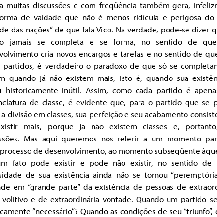
 a muitas discussões e com freqüência também gera, infeliz
orma de vaidade que não é menos ridícula e perigosa do
ade das nações” de que fala Vico. Na verdade, pode-se dizer 
do jamais se completa e se forma, no sentido de qu
volvimento cria novos encargos e tarefas e no sentido de que
s partidos, é verdadeiro o paradoxo de que só se completa
m quando já não existem mais, isto é, quando sua existên
u historicamente inútil. Assim, como cada partido é apen
clatura de classe, é evidente que, para o partido que se 
 a divisão em classes, sua perfeição e seu acabamento consi
xistir mais, porque já não existem classes e, portanto
ssões. Mas aqui queremos nos referir a um momento part
 processo de desenvolvimento, ao momento subseqüente àqu
m fato pode existir e pode não existir, no sentido de
sidade de sua existência ainda não se tornou “peremptória
de em “grande parte” da existência de pessoas de extraord
 volitivo e de extraordinária vontade. Quando um partido se
icamente “necessário”? Quando as condições de seu “triunfo”,