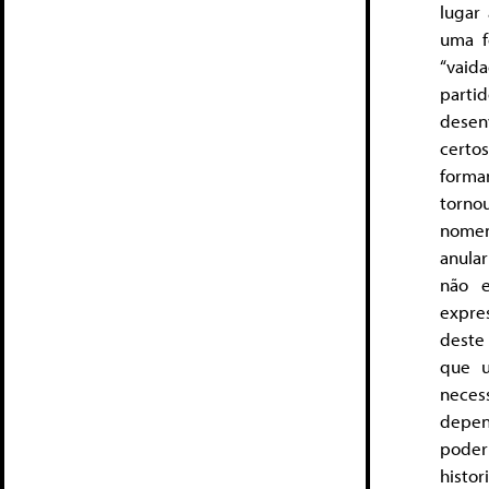
lugar
uma f
“vaid
parti
desen
certo
forma
torno
nomen
anular
não e
expre
deste
que u
neces
depen
poder
histor