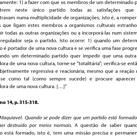
samente: 1) a fazer com que os membros de um determinado p
trem neste único partido todas as satisfações que
travam numa multiplicidade de organizações, isto é, a romper
os que ligam estes membros a organismos culturais estranhos
ir todas as outras organizações ou a incorporá-las num siste
 regulador seja o partido. Isto ocorre: 1) quando um deter
o é portador de uma nova cultura e se verifica uma fase progre
ando um determinado partido quer impedir que uma outra 
ora de uma nova cultura, torne-se “totalitária”; verifica-se en
objetivamente regressiva e reacionária, mesmo que a reação 
sse como tal (como sempre sucede) e procure aparece
dora de uma nova cultura. […]”
o 14, p. 315-318.
Maquiavel. Quando se pode dizer que um partido está formado
ser destruído
por meios normais.
A questão de saber quan
do está formado, isto é, tem uma missão precisa e permanen