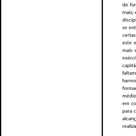
de fo
mais; 
discip
se ent
certa
este 
mais 
exérci
capitã
falta
harmo
forma
médio
em con
para c
alcan
realiz