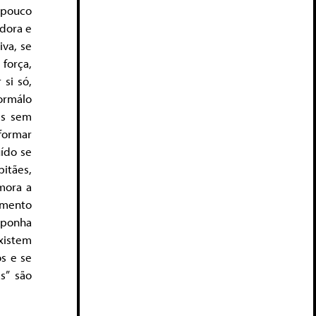
 pouco
adora e
iva, se
 força,
si só,
ormálo
es sem
 formar
uído se
itães,
mora a
emento
 ponha
existem
os e se
s” são