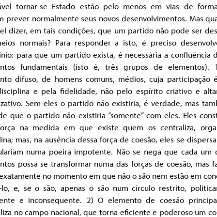
tável tornar-se Estado estão pelo menos em vias de form
m prever normalmente seus novos desenvolvimentos. Mas qu
el dizer, em tais condições, que um partido não pode ser de
eios normais? Para responder a isto, é preciso desenvol
ínio: para que um partido exista, é necessária a confluência 
ntos fundamentais (isto é, três grupos de elementos).
nto difuso, de homens comuns, médios, cuja participação 
isciplina e pela fidelidade, não pelo espírito criativo e al
izativo. Sem eles o partido não existiria, é verdade, mas ta
de que o partido não existiria “somente” com eles. Eles cons
orça na medida em que existe quem os centraliza, orga
lina; mas, na ausência dessa força de coesão, eles se dispers
ulariam numa poeira impotente. Não se nega que cada um 
ntos possa se transformar numa das forças de coesão, mas f
 exatamente no momento em que não o são nem estão em con
-lo, e, se o são, apenas o são num círculo restrito, politic
ciente e inconsequente. 2) O elemento de coesão principa
liza no campo nacional, que torna eficiente e poderoso um c