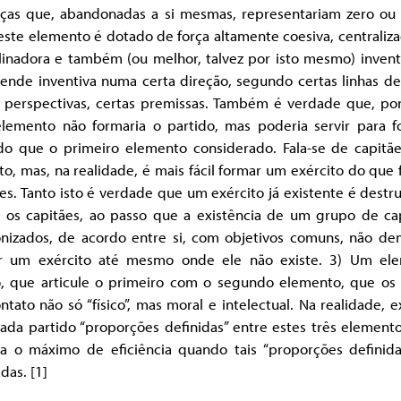
rças que, abandonadas a si mesmas, representariam zero ou
este elemento é dotado de força altamente coesiva, centraliz
linadora e também (ou melhor, talvez por isto mesmo) invent
ende inventiva numa certa direção, segundo certas linhas de
s perspectivas, certas premissas. Também é verdade que, por 
elemento não formaria o partido, mas poderia servir para f
do que o primeiro elemento considerado. Fala-se de capitã
to, mas, na realidade, é mais fácil formar um exército do que
es. Tanto isto é verdade que um exército já existente é destr
m os capitães, ao passo que a existência de um grupo de cap
nizados, de acordo entre si, com objetivos comuns, não de
r um exército até mesmo onde ele não existe. 3) Um el
, que articule o primeiro com o segundo elemento, que os
tato não só “físico”, mas moral e intelectual. Na realidade, 
ada partido “proporções definidas” entre estes três element
ça o máximo de eficiência quando tais “proporções definida
adas. [1]