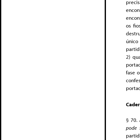
preci
encon
encon
os fi
destru
único
partid
2) qu
portad
fase 
confe
porta
Cadern
§ 70.
pode 
parti