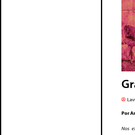
Gr
Lav
Por A
Nos e