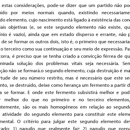
 estas considerações, pode-se dizer que um partido não po
uído por meios normais quando, existindo necessariam
o elemento, cujo nascimento está ligado à existência das co
iais objetivas (e, se este segundo elemento não existe, qu
cínio é vazio), ainda que em estado disperso e errante, não
 de se formar os outros dois, isto é, o primeiro que necessar
 o terceiro como sua continuação e seu meio de expressão. Pa
corra, é preciso que se tenha criado a convicção férrea de 
minada solução dos problemas vitais seja necessária. Se
ção não se formará.o segundo elemento, cuja destruição é mai
rtude de seu número restrito, mas é necessário que este s
nto, se destruído, deixe como herança um fermento a partir d
 a se formar. E onde este fermento subsistirá melhor e pod
r melhor do que no primeiro e no terceiro elementos
ntemente, são os mais homogêneos em relação ao segund
 a atividade do segundo elemento para constituir este elem
mental. O critério para julgar este segundo elemento de
rado: 1) naquilo que realmente faz; 2) naquilo que prep