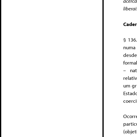
acerca
libera
Cader
§ 136
numa 
desde
formal
– nat
relat
um gru
Estad
coerci
Ocorr
parti
(obje