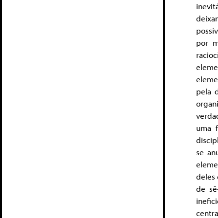
inevi
deixa
possív
por m
racioc
eleme
eleme
pela d
organ
verda
uma f
discip
se an
eleme
deles
de sê
inefi
centra