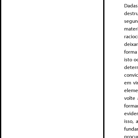
Dadas
destr
segund
mater
racio
deixar
forma
isto o
deter
convic
em vi
eleme
volte
forma
evide
isso,
funda
procu