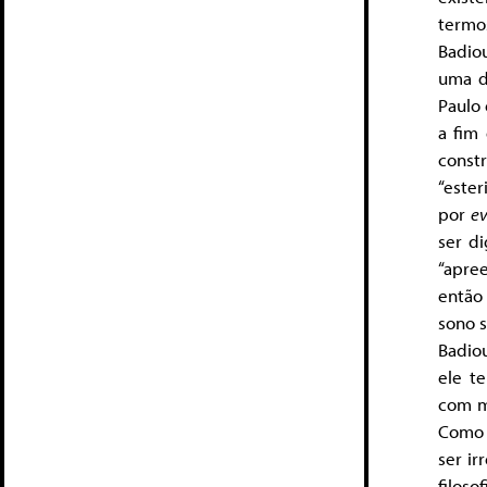
termo
Badio
uma d
Paulo
a fim 
const
“este
por
e
ser d
“apre
então
sono 
Badio
ele t
com m
Como 
ser ir
filoso