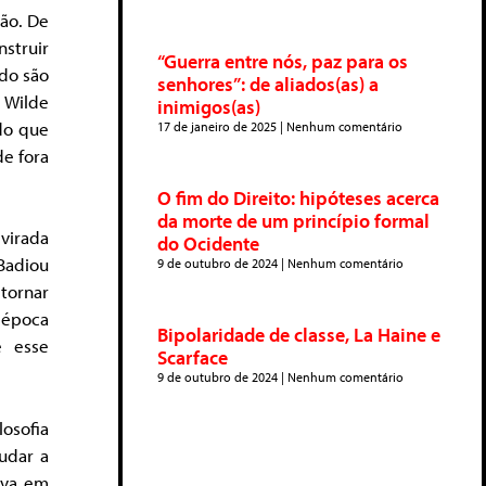
tão. De
nstruir
“Guerra entre nós, paz para os
do são
senhores”: de aliados(as) a
 Wilde
inimigos(as)
do que
17 de janeiro de 2025
Nenhum comentário
de fora
O fim do Direito: hipóteses acerca
da morte de um princípio formal
 virada
do Ocidente
Badiou
9 de outubro de 2024
Nenhum comentário
etornar
 época
Bipolaridade de classe, La Haine e
e esse
Scarface
9 de outubro de 2024
Nenhum comentário
losofia
mudar a
tiva em