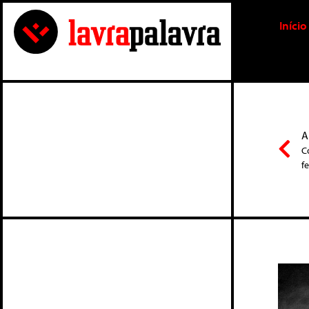
Início
A
C
f