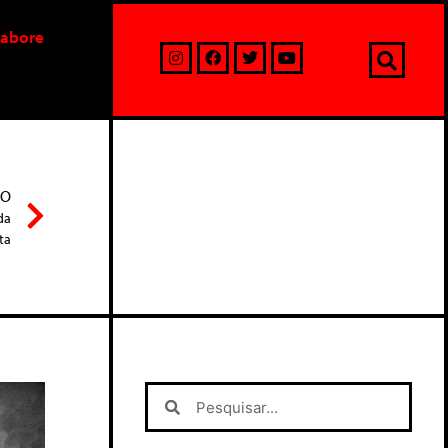
labore
MO
da
ta