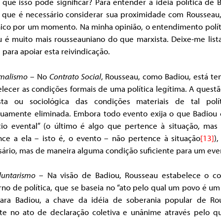
que isso pode significar? Para entender a ideia política de 
 que é necessário considerar sua proximidade com Rousseau,
nico por um momento. Na minha opinião, o entendimento polít
u é muito mais rousseauniano do que marxista. Deixe-me lista
 para apoiar esta reivindicação.
malismo
– No
Contrato Social
, Rousseau, como Badiou, está te
lecer as condições formais de uma política legítima. A quest
sta ou sociológica das condições materiais de tal polí
nuamente eliminada. Embora todo evento exija o que Badiou
ítio evental” (o último é algo que pertence à situação, mas
nce a ela – isto é, o evento – não pertence à situação
[13]
),
sário, mas de maneira alguma condição suficiente para um eve
luntarismo
– Na visão de Badiou, Rousseau estabelece o co
o de política, que se baseia no “ato pelo qual um povo é um
ra Badiou, a chave da idéia de soberania popular de Ro
ste no ato de declaração coletiva e unânime através pelo q