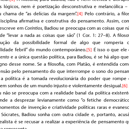
s lógicos, nem é poetização desconstrutiva e melancólica –
u chama de “as delícias da margem”.
[4]
Pelo contrário, a filo
isciplina afirmativa e construtiva do pensamento. Assim, co
 escreve em
Coríntios
, Badiou se preocupa com as coisas que n
de “levar a nada as coisas que são” (1 Cor. 1: 27–8). A filoso
rução da possibilidade formal de algo que romperia
rilidade febril” do mundo contemporâneo.
[5]
É isso o que ele
vento
e a única questão política, para Badiou, é se há algo qu
igno desse nome. Se a filosofia, com Platão, é entendida co
ensão pelo pensamento do que interrompe o sono do pensam
 a política é a tomada revolucionária do poder que rompe
sem sonhos de um mundo injusto e violentamente desigual.
[6]
u não se preocupa com a realidade banal da política existent
ende a desprezar levianamente como “o fetiche democrático
omentos de invenção e criatividade políticas raras e evanesc
Sócrates, Badiou sonha com outra cidade e, portanto, acusá
realista é se recusar a realizar a experiência de pensamento 
fia representa.