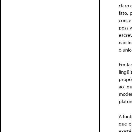
claro 
fato, 
conce
possí
escre
não in
o úni
Em fac
lingü
propõe
ao qu
moder
platon
A font
que el
existê