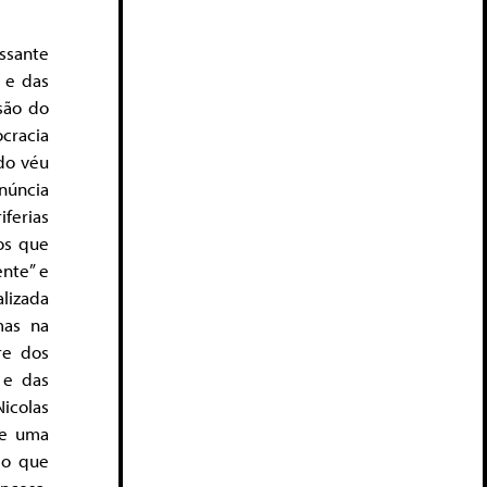
ssante
s e das
são do
racia
 do véu
núncia
ferias
os que
nte” e
alizada
mas na
re dos
 e das
Nicolas
e uma
do que