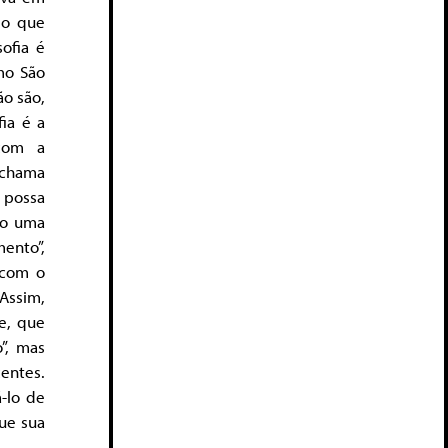
 o que
sofia é
mo São
ão são,
fia é a
 com a
 chama
e possa
mo uma
ento”,
 com o
Assim,
e, que
”, mas
entes.
-lo de
que sua