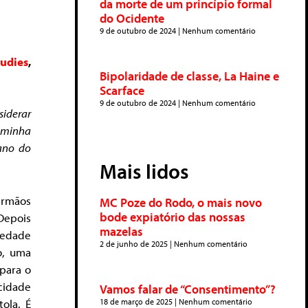
da morte de um princípio formal
do Ocidente
9 de outubro de 2024
Nenhum comentário
udies
,
Bipolaridade de classe, La Haine e
Scarface
9 de outubro de 2024
Nenhum comentário
siderar
 minha
iano do
Mais lidos
irmãos
MC Poze do Rodo, o mais novo
bode expiatório das nossas
 Depois
mazelas
iedade
2 de junho de 2025
Nenhum comentário
o, uma
 para o
cidade
Vamos falar de “Consentimento”?
tola. É
18 de março de 2025
Nenhum comentário