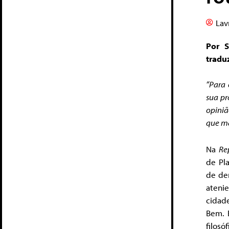
Lav
Por S
tradu
“Para 
sua p
opiniã
que ma
Na
Re
de Pla
de de
ateni
cidade
Bem. 
filosó