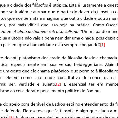
que a cidade dos filósofos é utópica. Esta é justamente a ques
pode-se ir além e afirmar que é parte do dever da filosofia co
itos que nos permitam imaginar que outra cidade e outro mun
veis, por mais difícil que isso seja na prática. Como Oscar
veu em
A alma do homem sob o socialismo
: “Um mapa do mun
clua a utopia não vale a pena nem dar uma olhada, pois deixa 
co país em que a humanidade está sempre chegando”.
[1]
e do anti-platonismo declarado da filosofia desde a chamada
ística, especialmente em sua versão heideggeriana, Alain 
 um gesto que ele chama platônico, que permite à filosofia r
e ele vê como sua tríade constitutiva de conceitos na
na: ser, verdade e sujeito.
[2]
É essencial ter em ment
ismo ao considerar o pensamento político de Badiou.
e do apelo considerável de Badiou está no entendimento da fi
e defende. Ele escreve que “a filosofia é algo que ajuda a 
ncia”.
[3]
A filosofia, para Badiou, não é nem técnica e disrup