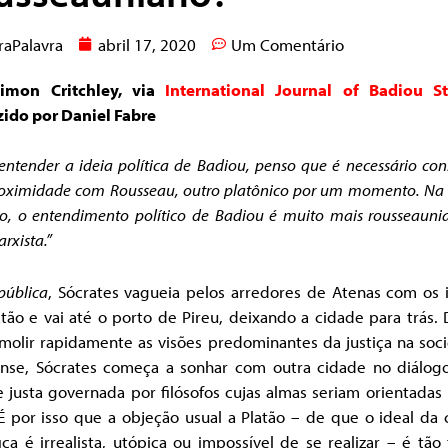
raPalavra
abril 17, 2020
Um Comentário
imon Critchley, via
International Journal of Badiou St
zido por Daniel Fabre
entender a ideia política de Badiou, penso que é necessário con
roximidade com Rousseau, outro platônico por um momento. Na
o, o entendimento político de Badiou é muito mais rousseaun
rxista.”
pública
, Sócrates vagueia pelos arredores de Atenas com os 
tão e vai até o porto de Pireu, deixando a cidade para trás.
molir rapidamente as visões predominantes da justiça na soc
ense, Sócrates começa a sonhar com outra cidade no diálog
 justa governada por filósofos cujas almas seriam orientadas
É por isso que a objeção usual a Platão – de que o ideal da 
fica é irrealista, utópica ou impossível de se realizar – é tão 