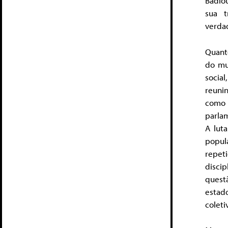
Badiou
sua t
verdad
Quant
do mu
socia
reuni
como
parlam
A lut
popula
repet
disci
quest
estad
colet