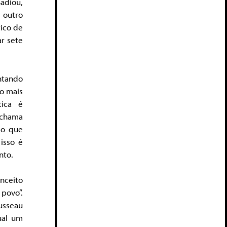
Badiou,
 outro
ico de
r sete
ntando
ão mais
tica é
 chama
 o que
 isso é
nto.
nceito
 povo”.
usseau
ual um