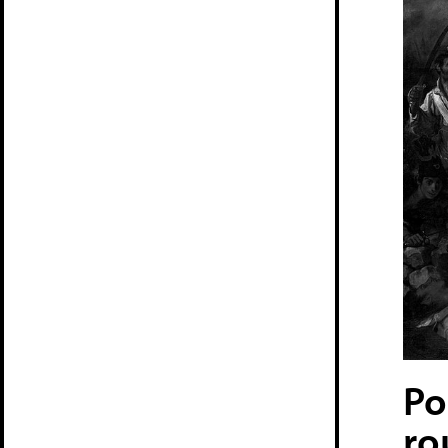
Po
ro