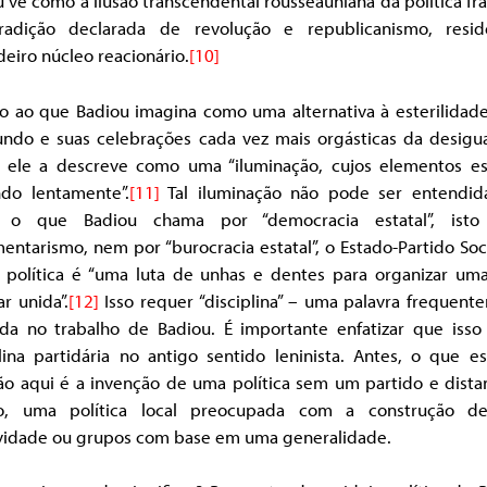
 vê como a ilusão transcendental rousseauniana da política fr
radição declarada de revolução e republicanismo, resi
eiro núcleo reacionário.
[10]
o ao que Badiou imagina como uma alternativa à esterilidade 
ndo e suas celebrações cada vez mais orgásticas da desigu
l, ele a descreve como uma “iluminação, cujos elementos e
ndo lentamente”.
[11]
Tal iluminação não pode ser entendi
 o que Badiou chama por “democracia estatal”, isto
entarismo, nem por “burocracia estatal”, o Estado-Partido Soci
a política é “uma luta de unhas e dentes para organizar uma
r unida”.
[12]
Isso requer “disciplina” – uma palavra frequent
ida no trabalho de Badiou. É importante enfatizar que isso
plina partidária no antigo sentido leninista. Antes, o que e
ão aqui é a invenção de uma política sem um partido e dista
o, uma política local preocupada com a construção 
ividade ou grupos com base em uma generalidade.