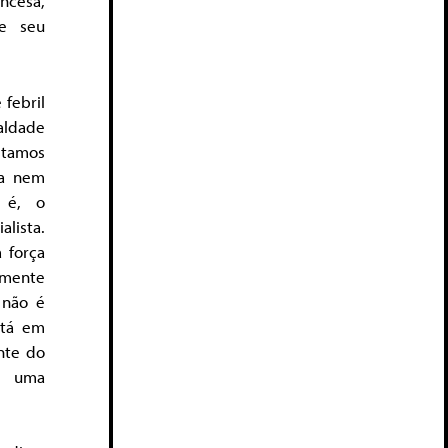
ancesa,
de seu
febril
aldade
stamos
da nem
 é, o
alista.
 força
emente
 não é
stá em
nte do
de uma