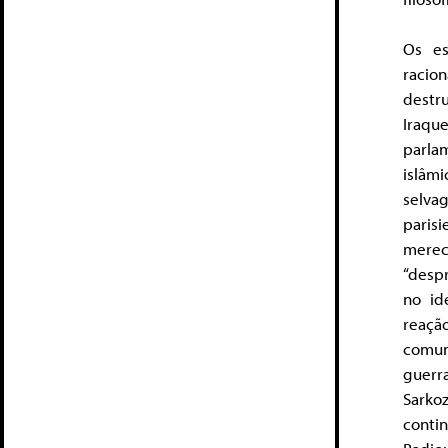
Os es
racion
destr
Iraq
parlam
islâmi
selva
paris
merec
“despr
no id
reaçã
comun
guerra
Sarko
conti