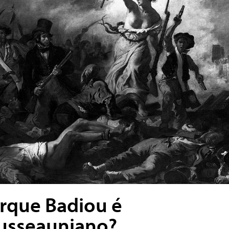
rque Badiou é
usseauniano?