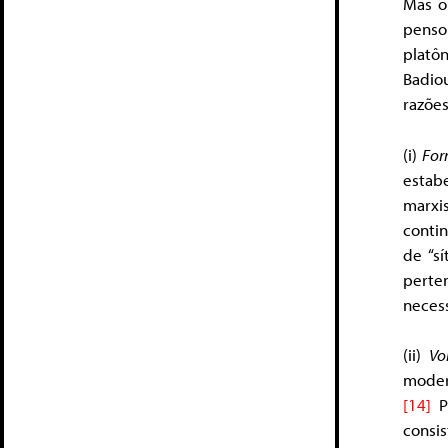
Mas o 
penso
platô
Badio
razões
(i)
For
estabe
marxi
conti
de “s
perte
neces
(ii)
Vo
modern
[14]
Pa
consi