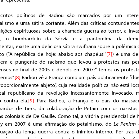
critos políticos de Badiou são marcados por um intere
alismo e uma sátira cortante. Além das críticas contundente
uições espirituosas sobre a chamada guerra ao terror, a inva
ue, o bombardeio da Sérvia e a pantomima da democ
entar, existe uma deliciosa sátira swiftiana sobre a polêmica
co (“A república de hoje: abaixo aos chapéus!”
[7]
) e uma de
gem e pungente do racismo que levou a protestos nas peri
ienses no final de 2005 e depois em 2007:“ Temos os protest
emos”.
[8]
Badiou vê a França como um país politicamente “doe
oporcionalmente abjeto”, cuja realidade política não está loc
eal republicano da revolução incessantemente invocado, 
o contra ela.
[9]
Para Badiou, a França é o país do massac
ardos de Tiers, da colaboração de Petain com os nazistas
s coloniais de De Gaulle. Como tal, a vitória presidencial de 
zy em 2007 é uma afirmação do petainismo, do
Le Penism
nuação da longa guerra contra o inimigo interno. Por trás 