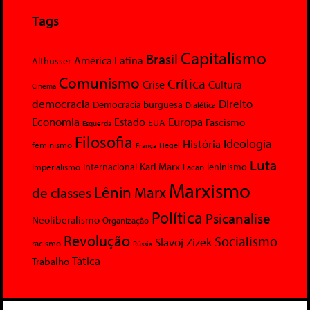
Tags
Capitalismo
Brasil
América Latina
Althusser
Comunismo
Crítica
Crise
Cultura
Cinema
democracia
Direito
Democracia burguesa
Dialética
Economia
Europa
Estado
Fascismo
EUA
Esquerda
Filosofia
Ideologia
História
feminismo
Hegel
França
Luta
Karl Marx
Internacional
Lacan
leninismo
Imperialismo
Marxismo
Lênin
Marx
de classes
Política
Psicanalise
Neoliberalismo
Organização
Revolução
Socialismo
Slavoj Zizek
racismo
Rússia
Tática
Trabalho