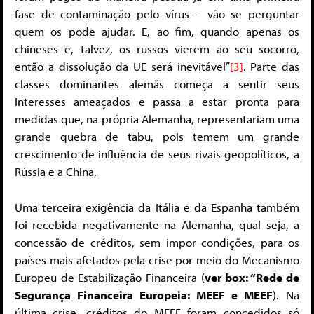
fase de contaminação pelo vírus – vão se perguntar
quem os pode ajudar. E, ao fim, quando apenas os
chineses e, talvez, os russos vierem ao seu socorro,
então a dissolução da UE será inevitável”
[3]
. Parte das
classes dominantes alemãs começa a sentir seus
interesses ameaçados e passa a estar pronta para
medidas que, na própria Alemanha, representariam uma
grande quebra de tabu, pois temem um grande
crescimento de influência de seus rivais geopolíticos, a
Rússia e a China.
Uma terceira exigência da Itália e da Espanha também
foi recebida negativamente na Alemanha, qual seja, a
concessão de créditos, sem impor condições, para os
países mais afetados pela crise por meio do Mecanismo
Europeu de Estabilização Financeira (
ver box: “Rede de
Segurança Financeira Europeia: MEEF e MEEF
). Na
última crise, créditos do MEEF foram concedidos só