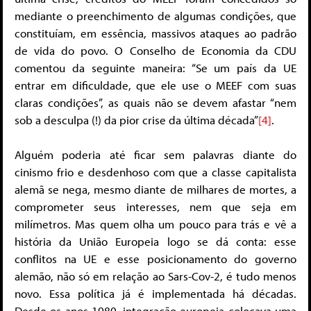
mediante o preenchimento de algumas condições, que
constituíam, em essência, massivos ataques ao padrão
de vida do povo. O Conselho de Economia da CDU
comentou da seguinte maneira: “Se um país da UE
entrar em dificuldade, que ele use o MEEF com suas
claras condições”, as quais não se devem afastar “nem
sob a desculpa (!) da pior crise da última década”
[4]
.
Alguém poderia até ficar sem palavras diante do
cinismo frio e desdenhoso com que a classe capitalista
alemã se nega, mesmo diante de milhares de mortes, a
comprometer seus interesses, nem que seja em
milímetros. Mas quem olha um pouco para trás e vê a
história da União Europeia logo se dá conta: esse
conflitos na UE e esse posicionamento do governo
alemão, não só em relação ao Sars-Cov-2, é tudo menos
novo. Essa política já é implementada há décadas.
Desde os anos 1980, integração europeia colocava uma