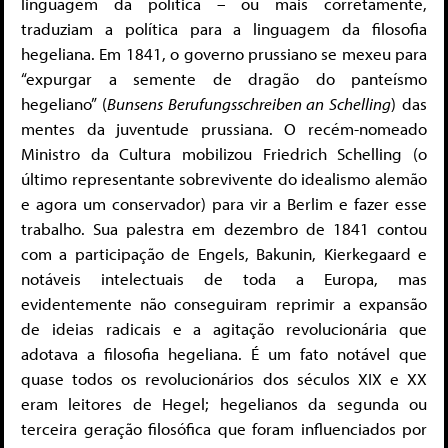
linguagem da política – ou mais corretamente,
traduziam a política para a linguagem da filosofia
hegeliana. Em 1841, o governo prussiano se mexeu para
“expurgar a semente de dragão do panteísmo
hegeliano” (
Bunsens Berufungsschreiben an Schelling
) das
mentes da juventude prussiana. O recém-nomeado
Ministro da Cultura mobilizou Friedrich Schelling (o
último representante sobrevivente do idealismo alemão
e agora um conservador) para vir a Berlim e fazer esse
trabalho. Sua palestra em dezembro de 1841 contou
com a participação de Engels, Bakunin, Kierkegaard e
notáveis intelectuais de toda a Europa, mas
evidentemente não conseguiram reprimir a expansão
de ideias radicais e a agitação revolucionária que
adotava a filosofia hegeliana. É um fato notável que
quase todos os revolucionários dos séculos XIX e XX
eram leitores de Hegel; hegelianos da segunda ou
terceira geração filosófica que foram influenciados por