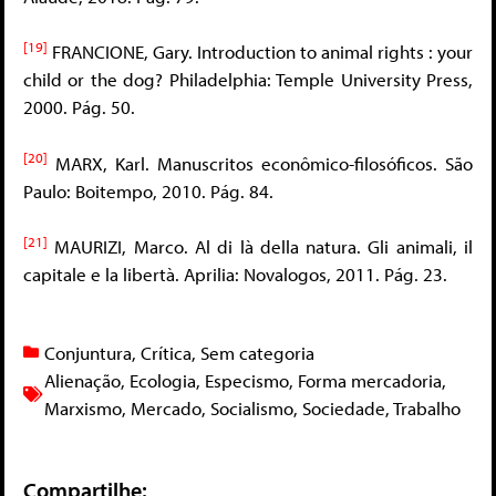
[19]
FRANCIONE, Gary. Introduction to animal rights : your
child or the dog? Philadelphia: Temple University Press,
2000. Pág. 50.
[20]
MARX, Karl. Manuscritos econômico-filosóficos. São
Paulo: Boitempo, 2010. Pág. 84.
[21]
MAURIZI, Marco. Al di là della natura. Gli animali, il
capitale e la libertà. Aprilia: Novalogos, 2011. Pág. 23.
Conjuntura
,
Crítica
,
Sem categoria
Alienação
,
Ecologia
,
Especismo
,
Forma mercadoria
,
Marxismo
,
Mercado
,
Socialismo
,
Sociedade
,
Trabalho
Compartilhe: