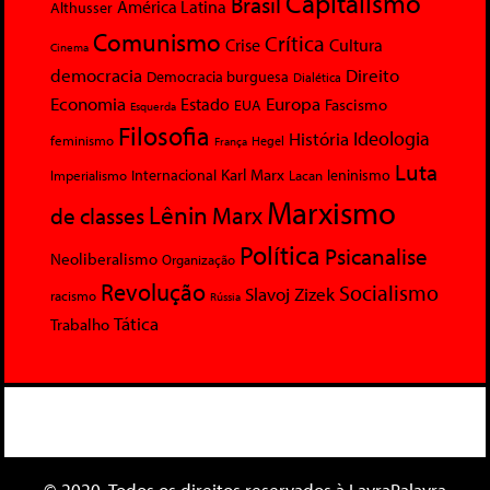
Capitalismo
Brasil
América Latina
Althusser
Comunismo
Crítica
Crise
Cultura
Cinema
democracia
Direito
Democracia burguesa
Dialética
Economia
Europa
Estado
Fascismo
EUA
Esquerda
Filosofia
Ideologia
História
feminismo
Hegel
França
Luta
Karl Marx
Internacional
Lacan
leninismo
Imperialismo
Marxismo
Lênin
Marx
de classes
Política
Psicanalise
Neoliberalismo
Organização
Revolução
Socialismo
Slavoj Zizek
racismo
Rússia
Tática
Trabalho
© 2020. Todos os direitos reservados à LavraPalavra