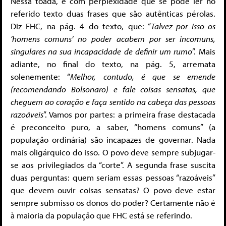
Nessa toada, é com perplexidade que se pode ler no
referido texto duas frases que são autênticas pérolas.
Diz FHC, na pág. 4 do texto, que: “
Talvez por isso os
‘homens comuns’ no poder acabem por ser incomuns,
singulares na sua incapacidade de definir um rumo
”. Mais
adiante, no final do texto, na pág. 5, arremata
solenemente: “
Melhor, contudo, é que se emende
(recomendando Bolsonaro) e fale coisas sensatas, que
cheguem ao coração e faça sentido na cabeça das pessoas
razoáveis
”. Vamos por partes: a primeira frase destacada
é preconceito puro, a saber, “homens comuns” (a
população ordinária) são incapazes de governar. Nada
mais oligárquico do isso. O povo deve sempre subjugar-
se aos privilegiados da “corte”. A segunda frase suscita
duas perguntas: quem seriam essas pessoas “razoáveis”
que devem ouvir coisas sensatas? O povo deve estar
sempre submisso os donos do poder? Certamente não é
à maioria da população que FHC está se referindo.