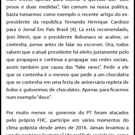
pesos e duas medidas”, tão comum na nossa política,
basta tomarmos como exemplo o recente artigo do ex-
presidente da república Fernando Henrique Cardoso
para o Jornal Em País Brasil [4]. Lá está recomendado,
ipsis litteris
, que o presidente Bolsonaro se acalme, se
contenha, pense antes de falar ou escrever. Ora, todos
sabem que o atual presidente foi eleito justamente pelo
que propagou e continua a propagar nas redes sociais,
assim também por causa das “fake news”. Pedir a ele
que se contenha é o mesmo que pedir a um chocólatra
que se contenha em uma festa de aniversário repleta de
bolos e guloseimas de chocolates. Apenas para ficarmos
num exemplo “doce”.
Por muito menos os governos do PT foram atacados
pelo próprio FHC, partícipe em vários momentos do
clima golpista desde antes de 2016. Jamais levantou a
voz de pretenso “príncipe” (do mal?) da sociologia, como