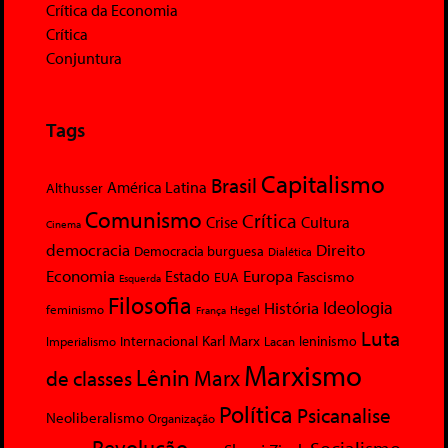
Crítica da Economia
Crítica
Conjuntura
Tags
Capitalismo
Brasil
América Latina
Althusser
Comunismo
Crítica
Crise
Cultura
Cinema
democracia
Direito
Democracia burguesa
Dialética
Economia
Europa
Estado
Fascismo
EUA
Esquerda
Filosofia
Ideologia
História
feminismo
Hegel
França
Luta
Karl Marx
Internacional
Lacan
leninismo
Imperialismo
Marxismo
Lênin
Marx
de classes
Política
Psicanalise
Neoliberalismo
Organização