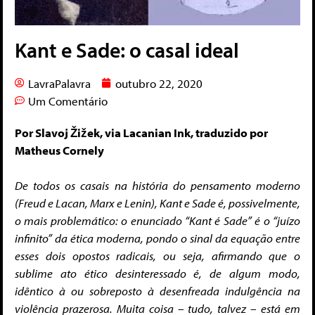
Kant e Sade: o casal ideal
LavraPalavra
outubro 22, 2020
Um Comentário
Por Slavoj Žižek, via Lacanian Ink, traduzido por
Matheus Cornely
De todos os casais na história do pensamento moderno
(Freud e Lacan, Marx e Lenin), Kant e Sade é, possivelmente,
o mais problemático: o enunciado “Kant é Sade” é o “juízo
infinito” da ética moderna, pondo o sinal da equação entre
esses dois opostos radicais, ou seja, afirmando que o
sublime ato ético desinteressado é, de algum modo,
idêntico à ou sobreposto à desenfreada indulgência na
violência prazerosa.
Muita coisa – tudo, talvez – está em