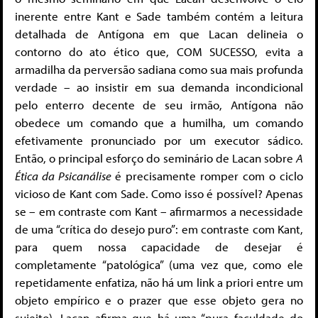
inerente entre Kant e Sade também contém a leitura
detalhada de Antígona em que Lacan delineia o
contorno do ato ético que, COM SUCESSO, evita a
armadilha da perversão sadiana como sua mais profunda
verdade – ao insistir em sua demanda incondicional
pelo enterro decente de seu irmão, Antígona não
obedece um comando que a humilha, um comando
efetivamente pronunciado por um executor sádico.
Então, o principal esforço do seminário de Lacan sobre
A
Ética da Psicanálise
é precisamente romper com o ciclo
vicioso de Kant com Sade. Como isso é possível? Apenas
se – em contraste com Kant – afirmarmos a necessidade
de uma “crítica do desejo puro”: em contraste com Kant,
para quem nossa capacidade de desejar é
completamente “patológica” (uma vez que, como ele
repetidamente enfatiza, não há um link a priori entre um
objeto empírico e o prazer que esse objeto gera no
sujeito), Lacan afirma que há uma “pura faculdade do