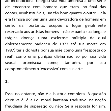
ao incondicional relegou sua vida amorosa à uma série
de encontros com homens que eram, no final das
contas, insubstituíveis, um tão bom quanto o outro – ela
era famosa por ser uma uma devoradora de homens em
série. Ela, portanto, ocupou o lugar geralmente
reservado aos artistas homens – não espanta sua longa e
trágica doença (uma esclerose múltipla da qual
dolorosamente padeceu de 1973 até sua morte em
1987) ter sido vista por sua mãe como uma “resposta do
real”, como uma punição divina não só por sua vida
sexual promíscua como, também, por seu
comprometimento “excessivo” com sua arte.
3.
Essa, no entanto, não é a história completa. A questão
decisiva é: é a Lei moral kantiana traduzível na noção
freudiana de superego ou não? Se a resposta for sim,