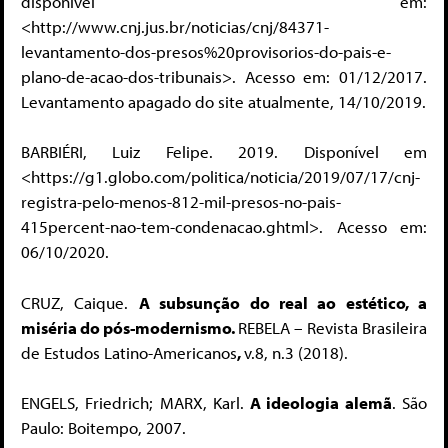
disponível em:
<http://www.cnj.jus.br/noticias/cnj/84371-
levantamento-dos-presos%20provisorios-do-pais-e-
plano-de-acao-dos-tribunais>. Acesso em: 01/12/2017.
Levantamento apagado do site atualmente, 14/10/2019.
BARBIÉRI, Luiz Felipe. 2019. Disponível em
<https://g1.globo.com/politica/noticia/2019/07/17/cnj-
registra-pelo-menos-812-mil-presos-no-pais-
415percent-nao-tem-condenacao.ghtml>. Acesso em:
06/10/2020.
CRUZ, Caique.
A subsunção do real ao estético, a
miséria do pós-modernismo.
REBELA – Revista Brasileira
de Estudos Latino-Americanos
,
v.8, n.3 (2018).
ENGELS, Friedrich; MARX, Karl.
A ideologia alemã
. São
Paulo: Boitempo, 2007.