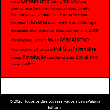
Comunismo
Crítica
Crise
Cultura
Cinema
democracia
Direito
Democracia burguesa
Dialética
Economia
Europa
Estado
Fascismo
EUA
Esquerda
Filosofia
Ideologia
História
feminismo
Hegel
França
Luta
Karl Marx
Internacional
Lacan
leninismo
Imperialismo
Marxismo
Lênin
Marx
de classes
Política
Psicanalise
Neoliberalismo
Organização
Revolução
Socialismo
Slavoj Zizek
racismo
Rússia
Tática
Trabalho
© 2020. Todos os direitos reservados à LavraPalavra
Editorial