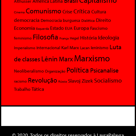
Brasil
América Latina
Althusser
Comunismo
Crítica
Crise
Cultura
Cinema
democracia
Direito
Democracia burguesa
Dialética
Economia
Europa
Estado
Fascismo
EUA
Esquerda
Filosofia
Ideologia
História
feminismo
Hegel
França
Luta
Karl Marx
Internacional
Lacan
leninismo
Imperialismo
Marxismo
Lênin
Marx
de classes
Política
Psicanalise
Neoliberalismo
Organização
Revolução
Socialismo
Slavoj Zizek
racismo
Rússia
Tática
Trabalho
© 2020. Todos os direitos reservados à LavraPalavra