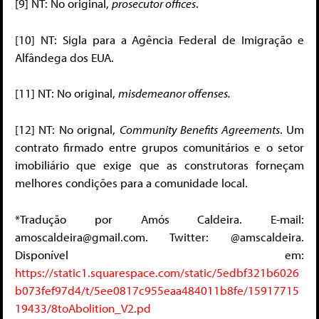
[9]
NT: No original,
prosecutor offices
.
[10]
NT: Sigla para a Agência Federal de Imigração e
Alfândega dos EUA.
[11]
NT: No original,
misdemeanor offenses.
[12]
NT: No orignal,
Community Benefits Agreements
. Um
contrato firmado entre grupos comunitários e o setor
imobiliário que exige que as construtoras forneçam
melhores condições para a comunidade local.
*Tradução por Amós Caldeira. E-mail:
amoscaldeira@gmail.com. Twitter: @amscaldeira.
Disponível em:
https://static1.squarespace.com/static/5edbf321b6026
b073fef97d4/t/5ee0817c955eaa484011b8fe/15917715
19433/8toAbolition_V2.pd