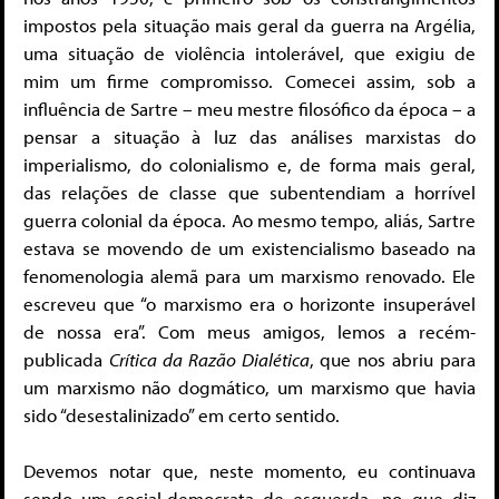
impostos pela situação mais geral da guerra na Argélia,
uma situação de violência intolerável, que exigiu de
mim um firme compromisso. Comecei assim, sob a
influência de Sartre – meu mestre filosófico da época – a
pensar a situação à luz das análises marxistas do
imperialismo, do colonialismo e, de forma mais geral,
das relações de classe que subentendiam a horrível
guerra colonial da época. Ao mesmo tempo, aliás, Sartre
estava se movendo de um existencialismo baseado na
fenomenologia alemã para um marxismo renovado. Ele
escreveu que “o marxismo era o horizonte insuperável
de nossa era”. Com meus amigos, lemos a recém-
publicada
Crítica da Razão Dialética
, que nos abriu para
um marxismo não dogmático, um marxismo que havia
sido “desestalinizado” em certo sentido.
Devemos notar que, neste momento, eu continuava
sendo um social-democrata de esquerda, no que diz