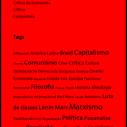
Crítica da Economia
Crítica
Conjuntura
Tags
Capitalismo
Brasil
América Latina
Althusser
Comunismo
Crítica
Crise
Cultura
Cinema
democracia
Direito
Democracia burguesa
Dialética
Economia
Europa
Estado
Fascismo
EUA
Esquerda
Filosofia
Ideologia
História
feminismo
Hegel
França
Luta
Karl Marx
Internacional
Lacan
leninismo
Imperialismo
Marxismo
Lênin
Marx
de classes
Política
Psicanalise
Neoliberalismo
Organização
Revolução
Socialismo