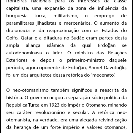
fronteiras nacionais para os interesses da classe
capitalista, uma expansão da zona de influência da
burguesia turca, militarismo, o emprego de
paramilitares jihadistas e mercenários. O aumento da
diplomacia e da reaproximação com os Estados do
Golfo, Qatar e a ditadura no Sudão eram partes desta
ampla aliança islâmica da qual Erdoğan se
autodenominava o líder. O ministro das Relações
Exteriores e depois o primeiro-ministro daquele
período, agora oponente de Erdoğan, Ahmet Davutoğlu,
foi um dos arquitetos dessa retórica do “mecenato”.
O neo-otomanismo também significou a reescrita da
história. O governo negou a separação sócio-política da
República Turca em 1923 do Império Otomano, minando
seu caráter revolucionário e secular. A retórica neo-
otomanista, na verdade, era uma alegada reivindicação
da herança de um forte império e valores otomanos,