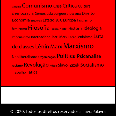
Comunismo
Crítica
Crise
Cultura
Cinema
democracia
Direito
Democracia burguesa
Dialética
Economia
Europa
Estado
Fascismo
EUA
Esquerda
Filosofia
Ideologia
História
feminismo
Hegel
França
Luta
Karl Marx
Internacional
Lacan
leninismo
Imperialismo
Marxismo
Lênin
Marx
de classes
Política
Psicanalise
Neoliberalismo
Organização
Revolução
Socialismo
Slavoj Zizek
racismo
Rússia
Tática
Trabalho
© 2020. Todos os direitos reservados à LavraPalavra