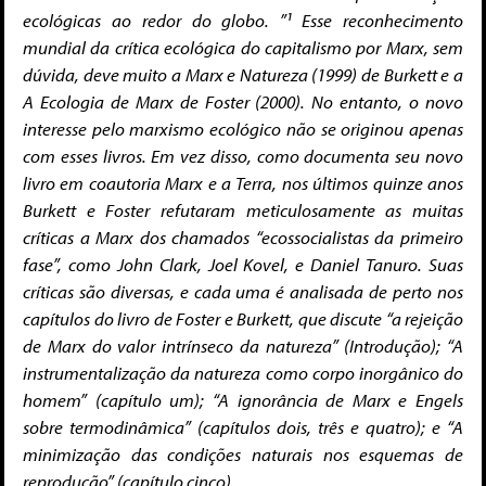
ecológicas ao redor do globo. ”¹ Esse reconhecimento
mundial da crítica ecológica do capitalismo por Marx, sem
dúvida, deve muito a Marx e Natureza (1999) de Burkett e a
A Ecologia de Marx de Foster (2000). No entanto, o novo
interesse pelo marxismo ecológico não se originou apenas
com esses livros. Em vez disso, como documenta seu novo
livro em coautoria Marx e a Terra, nos últimos quinze anos
Burkett e Foster refutaram meticulosamente as muitas
críticas a Marx dos chamados “ecossocialistas da primeiro
fase”, como John Clark, Joel Kovel, e Daniel Tanuro. Suas
críticas são diversas, e cada uma é analisada de perto nos
capítulos do livro de Foster e Burkett, que discute “a rejeição
de Marx do valor intrínseco da natureza” (Introdução); “A
instrumentalização da natureza como corpo inorgânico do
homem” (capítulo um); “A ignorância de Marx e Engels
sobre termodinâmica” (capítulos dois, três e quatro); e “A
minimização das condições naturais nos esquemas de
reprodução” (capítulo cinco).