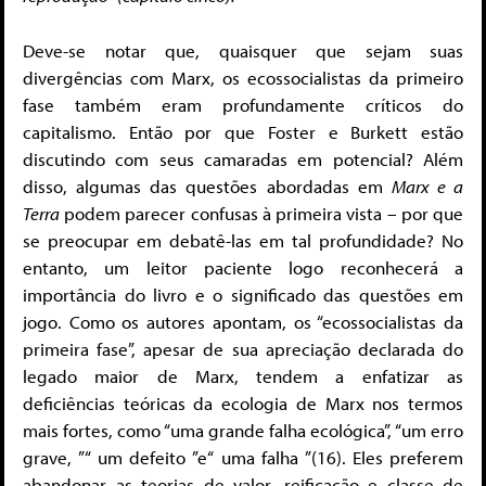
Deve-se notar que, quaisquer que sejam suas
divergências com Marx, os ecossocialistas da primeiro
fase também eram profundamente críticos do
capitalismo. Então por que Foster e Burkett estão
discutindo com seus camaradas em potencial? Além
disso, algumas das questões abordadas em
Marx e a
Terra
podem parecer confusas à primeira vista – por que
se preocupar em debatê-las em tal profundidade? No
entanto, um leitor paciente logo reconhecerá a
importância do livro e o significado das questões em
jogo. Como os autores apontam, os “ecossocialistas da
primeira fase”, apesar de sua apreciação declarada do
legado maior de Marx, tendem a enfatizar as
deficiências teóricas da ecologia de Marx nos termos
mais fortes, como “uma grande falha ecológica”, “um erro
grave, ”“ um defeito ”e“ uma falha ”(16). Eles preferem
abandonar as teorias de valor, reificação e classe de