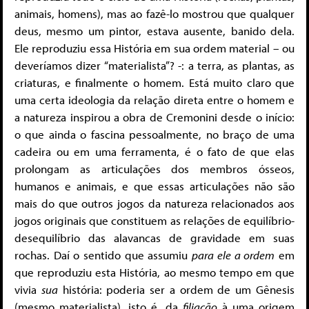
animais, homens), mas ao fazê-lo mostrou que qualquer
deus, mesmo um pintor, estava ausente, banido dela.
Ele reproduziu essa História em sua ordem material – ou
deveríamos dizer “materialista”? -: a terra, as plantas, as
criaturas, e finalmente o homem. Está muito claro que
uma certa ideologia da relação direta entre o homem e
a natureza inspirou a obra de Cremonini desde o início:
o que ainda o fascina pessoalmente, no braço de uma
cadeira ou em uma ferramenta, é o fato de que elas
prolongam as articulações dos membros ósseos,
humanos e animais, e que essas articulações não são
mais do que outros jogos da natureza relacionados aos
jogos originais que constituem as relações de equilíbrio-
desequilíbrio das alavancas de gravidade em suas
rochas. Daí o sentido que assumiu
para ele a ordem
em
que reproduziu esta História, ao mesmo tempo em que
vivia
sua
história: poderia ser a ordem de um Gênesis
(mesmo materialista), isto é, da
filiação
à uma origem