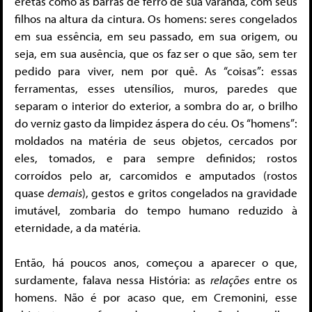
eretas como as barras de ferro de sua varanda, com seus
filhos na altura da cintura. Os homens: seres congelados
em sua essência, em seu passado, em sua origem, ou
seja, em sua ausência, que os faz ser o que são, sem ter
pedido para viver, nem por quê. As “coisas”: essas
ferramentas, esses utensílios, muros, paredes que
separam o interior do exterior, a sombra do ar, o brilho
do verniz gasto da limpidez áspera do céu. Os “homens”:
moldados na matéria de seus objetos, cercados por
eles, tomados, e para sempre definidos; rostos
corroídos pelo ar, carcomidos e amputados (rostos
quase
demais
), gestos e gritos congelados na gravidade
imutável, zombaria do tempo humano reduzido à
eternidade, a da matéria.
Então, há poucos anos, começou a aparecer o que,
surdamente, falava nessa História: as
relações
entre os
homens. Não é por acaso que, em Cremonini, esse