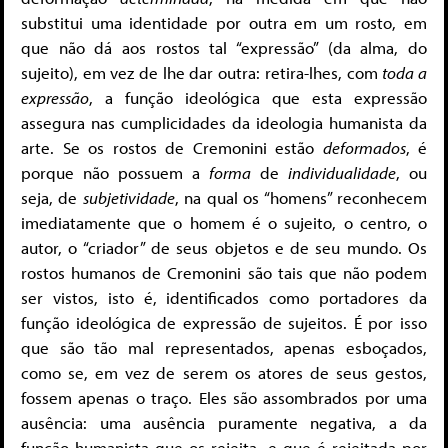
substitui uma identidade por outra em um rosto, em
que não dá aos rostos tal “expressão” (da alma, do
sujeito), em vez de lhe dar outra: retira-lhes, com
toda a
expressão
, a função ideológica que esta expressão
assegura nas cumplicidades da ideologia humanista da
arte. Se os rostos de Cremonini estão
deformados
, é
porque não possuem a
forma
de
individualidade
, ou
seja, de
subjetividade
, na qual os “homens” reconhecem
imediatamente que o homem é o sujeito, o centro, o
autor, o “criador” de seus objetos e de seu mundo. Os
rostos humanos de Cremonini são tais que não podem
ser vistos, isto é, identificados como portadores da
função ideológica de expressão de sujeitos. É por isso
que são tão mal representados, apenas esboçados,
como se, em vez de serem os atores de seus gestos,
fossem apenas o traço. Eles são assombrados por uma
ausência: uma ausência puramente negativa, a da
função humanista que os rejeita, e que é rejeitada por