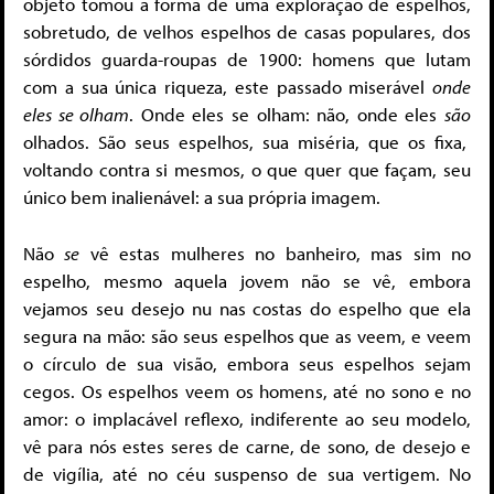
objeto tomou a forma de uma exploração de espelhos,
sobretudo, de velhos espelhos de casas populares, dos
sórdidos guarda-roupas de 1900: homens que lutam
com a sua única riqueza, este passado miserável
onde
eles se olham
. Onde eles se olham: não, onde eles
são
olhados. São seus espelhos, sua miséria, que os fixa,
voltando contra si mesmos, o que quer que façam, seu
único bem inalienável: a sua própria imagem.
Não
se
vê estas mulheres no banheiro, mas sim no
espelho, mesmo aquela jovem não se vê, embora
vejamos seu desejo nu nas costas do espelho que ela
segura na mão: são seus espelhos que as veem, e veem
o círculo de sua visão, embora seus espelhos sejam
cegos. Os espelhos veem os homens, até no sono e no
amor: o implacável reflexo, indiferente ao seu modelo,
vê para nós estes seres de carne, de sono, de desejo e
de vigília, até no céu suspenso de sua vertigem. No