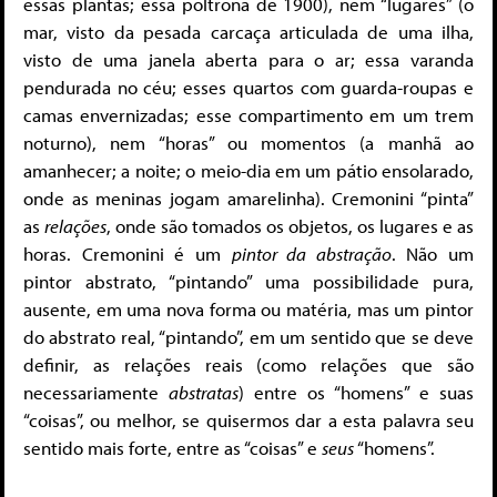
essas plantas; essa poltrona de 1900), nem “lugares” (o
mar, visto da pesada carcaça articulada de uma ilha,
visto de uma janela aberta para o ar; essa varanda
pendurada no céu; esses quartos com guarda-roupas e
camas envernizadas; esse compartimento em um trem
noturno), nem “horas” ou momentos (a manhã ao
amanhecer; a noite; o meio-dia em um pátio ensolarado,
onde as meninas jogam amarelinha). Cremonini “pinta”
as
relações
, onde são tomados os objetos, os lugares e as
horas. Cremonini é um
pintor da abstração
. Não um
pintor abstrato, “pintando” uma possibilidade pura,
ausente, em uma nova forma ou matéria, mas um pintor
do abstrato real, “pintando”, em um sentido que se deve
definir, as relações reais (como relações que são
necessariamente
abstratas
) entre os “homens” e suas
“coisas”, ou melhor, se quisermos dar a esta palavra seu
sentido mais forte, entre as “coisas” e
seus
“homens”.