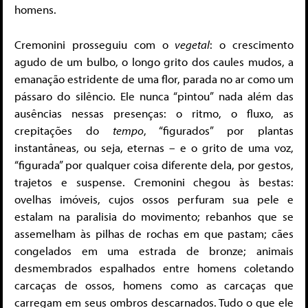
homens.
Cremonini prosseguiu com o
vegetal
: o crescimento
agudo de um bulbo, o longo grito dos caules mudos, a
emanação estridente de uma flor, parada no ar como um
pássaro do silêncio. Ele nunca “pintou” nada além das
ausências nessas presenças: o ritmo, o fluxo, as
crepitações do
tempo
, “figurados” por plantas
instantâneas, ou seja, eternas – e o grito de uma voz,
“figurada” por qualquer coisa diferente dela, por gestos,
trajetos e suspense. Cremonini chegou às bestas:
ovelhas imóveis, cujos ossos perfuram sua pele e
estalam na paralisia do movimento; rebanhos que se
assemelham às pilhas de rochas em que pastam; cães
congelados em uma estrada de bronze; animais
desmembrados espalhados entre homens coletando
carcaças de ossos, homens como as carcaças que
carregam em seus ombros descarnados. Tudo o que ele