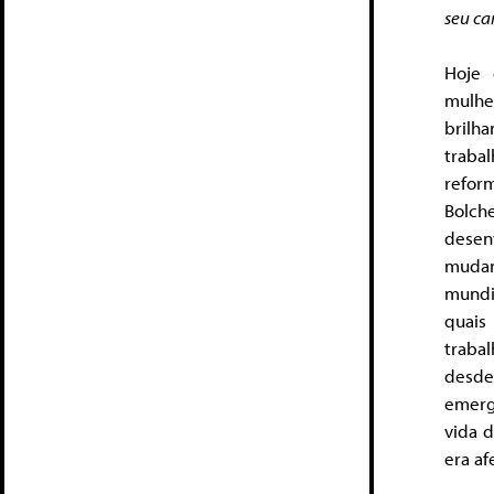
seu ca
Hoje 
mulhe
brilha
traba
refor
Bolch
desen
mudanç
mundi
quais
traba
desde
emerg
vida 
era af