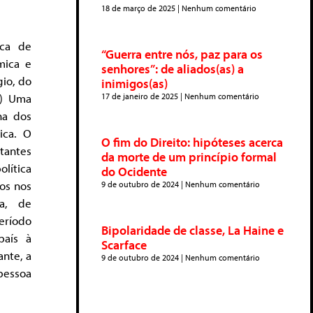
18 de março de 2025
Nenhum comentário
ica de
“Guerra entre nós, paz para os
mica e
senhores”: de aliados(as) a
gio, do
inimigos(as)
1) Uma
17 de janeiro de 2025
Nenhum comentário
ha dos
ica. O
O fim do Direito: hipóteses acerca
tantes
da morte de um princípio formal
olítica
do Ocidente
os nos
9 de outubro de 2024
Nenhum comentário
ta, de
eríodo
Bipolaridade de classe, La Haine e
país à
Scarface
nte, a
9 de outubro de 2024
Nenhum comentário
pessoa