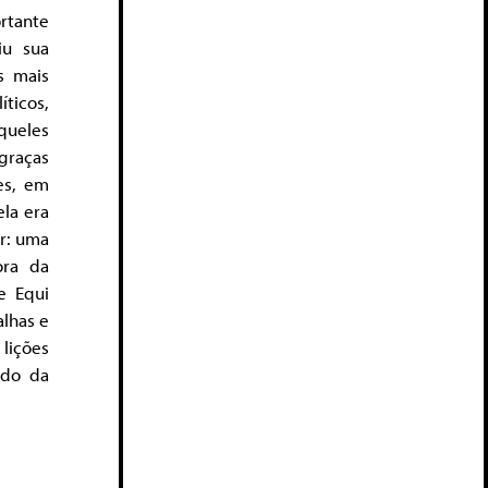
rtante
iu sua
s mais
íticos,
aqueles
graças
es, em
ela era
ar: uma
ora da
e Equi
alhas e
lições
ndo da