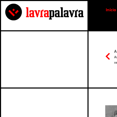
Início
A
A
v