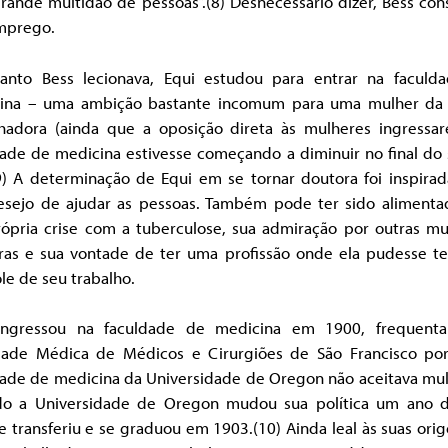
rande multidão de pessoas”.(8) Desnecessário dizer, Bess con
mprego.
nto Bess lecionava, Equi estudou para entrar na faculd
ina – uma ambição bastante incomum para uma mulher da 
lhadora (ainda que a oposição direta às mulheres ingressa
dade de medicina estivesse começando a diminuir no final do 
(9) A determinação de Equi em se tornar doutora foi inspirad
esejo de ajudar as pessoas. Também pode ter sido alimenta
rópria crise com a tuberculose, sua admiração por outras mu
ras e sua vontade de ter uma profissão onde ela pudesse ter
le de seu trabalho.
ingressou na faculdade de medicina em 1900, frequent
dade Médica de Médicos e Cirurgiões de São Francisco po
dade de medicina da Universidade de Oregon não aceitava mul
o a Universidade de Oregon mudou sua política um ano d
e transferiu e se graduou em 1903.(10) Ainda leal às suas ori