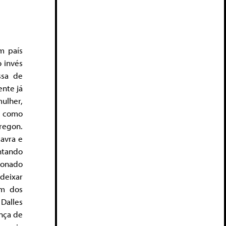
m país
o invés
ssa de
ente já
mulher,
o como
Oregon.
lavra e
ntando
xonado
deixar
um dos
 Dalles
nça de