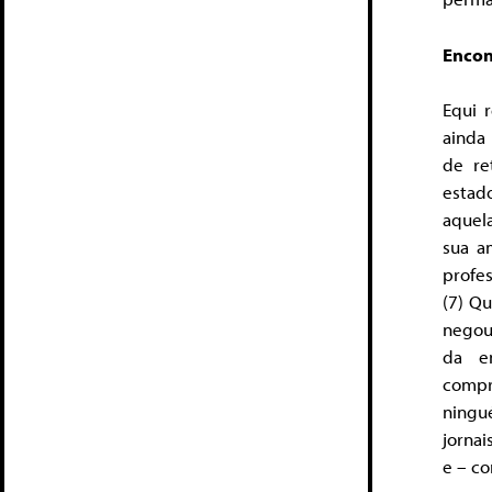
Encon
Equi 
ainda 
de re
estado
aquela
sua a
profes
(7) Qu
negou
da en
compr
ningu
jornai
e – c