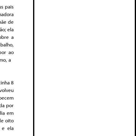
us pais
hadora
mãe de
ão; ela
obre a
abalho,
por ao
ismo, a
tinha 8
volveu
doecem
ida por
lia em
de oito
 e ela