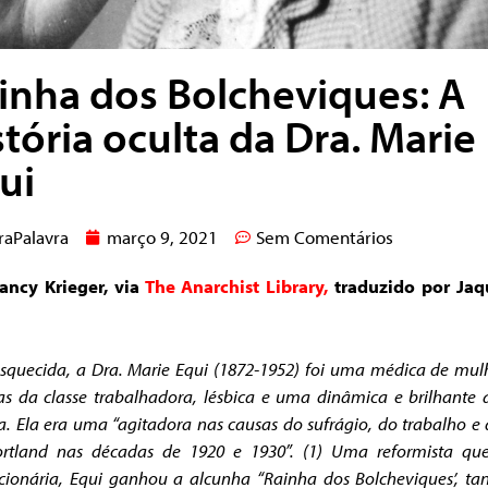
inha dos Bolcheviques: A
stória oculta da Dra. Marie
ui
raPalavra
março 9, 2021
Sem Comentários
ancy Krieger, via
The Anarchist Library,
traduzido por Jaq
squecida, a Dra. Marie Equi (1872-1952) foi uma médica de mul
as da classe trabalhadora, lésbica e uma dinâmica e brilhante a
ca. Ela era uma “agitadora nas causas do sufrágio, do trabalho e
rtland nas décadas de 1920 e 1930”. (1) Uma reformista que
cionária, Equi ganhou a alcunha “Rainha dos Bolcheviques’, ta