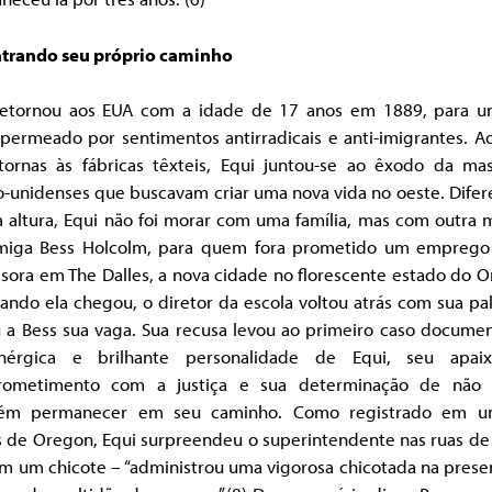
trando seu próprio caminho
retornou aos EUA com a idade de 17 anos em 1889, para u
permeado por sentimentos antirradicais e anti-imigrantes. A
tornas às fábricas têxteis, Equi juntou-se ao êxodo da ma
-unidenses que buscavam criar uma nova vida no oeste. Difer
 altura, Equi não foi morar com uma família, mas com outra 
miga Bess Holcolm, para quem fora prometido um empreg
sora em The Dalles, a nova cidade no florescente estado do 
ando ela chegou, o diretor da escola voltou atrás com sua pa
 a Bess sua vaga. Sua recusa levou ao primeiro caso docume
érgica e brilhante personalidade de Equi, seu apai
ometimento com a justiça e sua determinação de não 
ém permanecer em seu caminho. Como registrado em 
s de Oregon, Equi surpreendeu o superintendente nas ruas de
om um chicote – “administrou uma vigorosa chicotada na prese