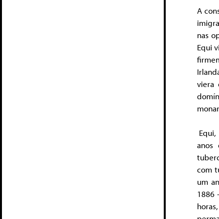
A cons
imigr
nas o
Equi v
firme
Irland
viera
domíni
monarq
Equi, 
anos 
tuber
com tu
um an
1886 –
horas
perman