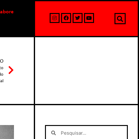
labore
MO
to
do
al