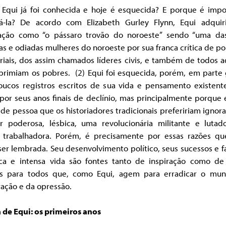
Equi já foi conhecida e hoje é esquecida? E porque é impo
á-la? De acordo com Elizabeth Gurley Flynn, Equi adquir
ação como “o pássaro trovão do noroeste” sendo “uma da
s e odiadas mulheres do noroeste por sua franca crítica de pol
riais, dos assim chamados líderes civis, e também de todos 
primiam os pobres. (2) Equi foi esquecida, porém, em parte 
oucos registros escritos de sua vida e pensamento existent
por seus anos finais de declínio, mas principalmente porque 
 de pessoa que os historiadores tradicionais prefeririam ignor
r poderosa, lésbica, uma revolucionária militante e lutad
e trabalhadora. Porém, é precisamente por essas razões qu
er lembrada. Seu desenvolvimento político, seus sucessos e f
ica e intensa vida são fontes tanto de inspiração como de 
cas para todos que, como Equi, agem para erradicar o mu
ação e da opressão.
 de Equi: os primeiros anos