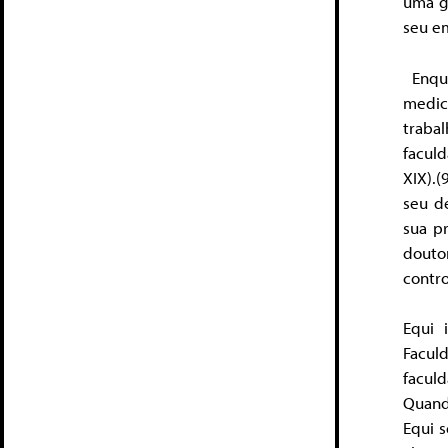
uma g
seu e
Enqua
medic
traba
facul
XIX).
seu d
sua p
douto
contro
Equi 
Facul
facul
Quand
Equi s