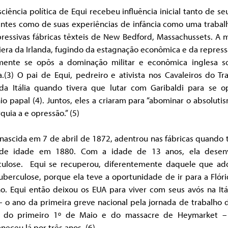
ciência política de Equi recebeu influência inicial tanto de se
antes como de suas experiências de infância como uma trabal
pressivas fábricas têxteis de New Bedford, Massachussets. A 
iera da Irlanda, fugindo da estagnação econômica e da repress
mente se opôs a dominação militar e econômica inglesa s
a.(3) O pai de Equi, pedreiro e ativista nos Cavaleiros do Tr
 da Itália quando tivera que lutar com Garibaldi para se o
o papal (4). Juntos, eles a criaram para “abominar o absolut
uia a e opressão.” (5)
nascida em 7 de abril de 1872, adentrou nas fábricas quando 
de idade em 1880. Com a idade de 13 anos, ela desen
culose. Equi se recuperou, diferentemente daquele que a
berculose, porque ela teve a oportunidade de ir para a Flór
o. Equi então deixou os EUA para viver com seus avós na Itá
 o ano da primeira greve nacional pela jornada de trabalho 
, do primeiro 1º de Maio e do massacre de Heymarket –
eceu lá por três anos. (6)