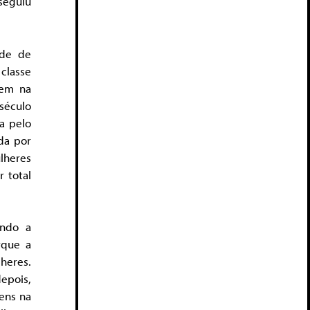
seguiu
ade de
classe
rem na
século
a pelo
da por
lheres
 total
ando a
rque a
heres.
epois,
gens na