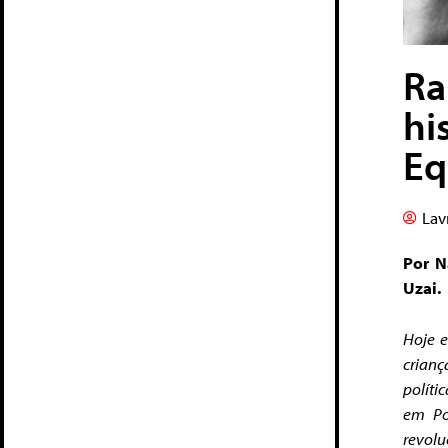
Ra
hi
Eq
Lav
Por N
Uzai.
Hoje e
crianç
políti
em Po
revolu