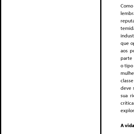
Como 
lembr
reput
temida
indust
que o
aos p
parte 
o tipo
mulhe
class
deve s
sua r
críti
explor
A vida