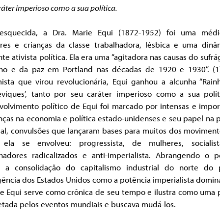
ráter imperioso como a sua política.
esquecida, a Dra. Marie Equi (1872-1952) foi uma méd
res e crianças da classe trabalhadora, lésbica e uma dinâ
nte ativista política. Ela era uma “agitadora nas causas do sufrá
lho e da paz em Portland nas décadas de 1920 e 1930”. (
mista que virou revolucionária, Equi ganhou a alcunha “Rain
eviques’, tanto por seu caráter imperioso como a sua polít
volvimento político de Equi foi marcado por intensas e impor
as na economia e política estado-unidenses e seu papel na p
al, convulsões que lançaram bases para muitos dos moviment
 ela se envolveu: progressista, de mulheres, socialis
lhadores radicalizados e anti-imperialista. Abrangendo o p
 a consolidação do capitalismo industrial do norte do 
ência dos Estados Unidos como a potência imperialista domina
de Equi serve como crônica de seu tempo e ilustra como uma 
etada pelos eventos mundiais e buscava mudá-los.