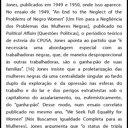
Jones, publicados em 1949 e 1950, onde isso aparece.
No ensaio de 1949, “An End to the Neglect of the
Problems of Negro Women” [Um Fim para a Negliência
dos Problemas das Mulheres Negras], publicado no
Political Affairs
[Questões Políticas], o periódico teórico
de estreia do CPUSA, Jones aponta ao partido que “é
necessária uma abordagem especial com as
trabalhadoras negras, que, de maneira desproporcional
às outras trabalhadoras, são o ganha-pão de suas
famílias”. [16] Jones insiste que a proletarização das
mulheres negras dá uma centralidade singular ao fardo
duplo da exploração e da opressão nas esferas do
trabalho e do lar e dos perigos extrativistas sob o
capitalismo do assalariamento, ou, eufemisticamente,
do “ganha-pão”. Desse modo, num ensaio correlato
publicado no mesmo ano, “We Seek Full Equality for
Women” [Nós Buscamos Igualdade Completa para as
Mulheres], Jones argumenta que “o status de tripla