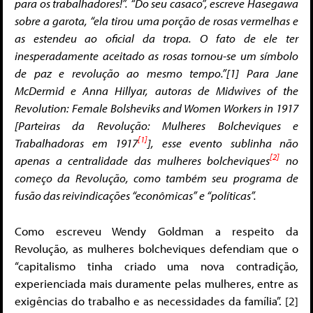
para os trabalhadores!”. “Do seu casaco”, escreve Hasegawa
sobre a garota, “ela tirou uma porção de rosas vermelhas e
as estendeu ao oficial da tropa. O fato de ele ter
inesperadamente aceitado as rosas tornou-se um símbolo
de paz e revolução ao mesmo tempo.”[1] Para Jane
McDermid e Anna Hillyar, autoras de Midwives of the
Revolution: Female Bolsheviks and Women Workers in 1917
[Parteiras da Revolução: Mulheres Bolcheviques e
[1]
Trabalhadoras em 1917
], esse evento sublinha não
[2]
apenas a centralidade das mulheres bolcheviques
no
começo da Revolução, como também seu programa de
fusão das reivindicações “econômicas” e “políticas”.
Como escreveu Wendy Goldman a respeito da
Revolução, as mulheres bolcheviques defendiam que o
“capitalismo tinha criado uma nova contradição,
experienciada mais duramente pelas mulheres, entre as
exigências do trabalho e as necessidades da família”. [2]