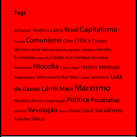
Tags
Capitalismo
Brasil
América Latina
Althusser
Comunismo
Crítica
Crise
Cultura
Cinema
democracia
Direito
Democracia burguesa
Dialética
Economia
Europa
Estado
Fascismo
EUA
Esquerda
Filosofia
Ideologia
História
feminismo
Hegel
França
Luta
Karl Marx
Internacional
Lacan
leninismo
Imperialismo
Marxismo
Lênin
Marx
de classes
Política
Psicanalise
Neoliberalismo
Organização
Revolução
Socialismo
Slavoj Zizek
racismo
Rússia
Tática
Trabalho