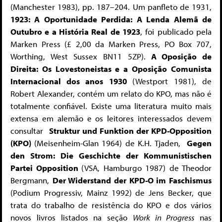
(Manchester 1983), pp. 187–204. Um panfleto de 1931,
1923: A Oportunidade Perdida: A Lenda Alemã de
Outubro e a História Real de 1923
, foi publicado pela
Marken Press (£ 2,00 da Marken Press, PO Box 707,
Worthing, West Sussex BN11 5ZP).
A Oposição de
Direita: Os Lovestoneistas e a Oposição Comunista
Internacional dos anos 1930
(Westport 1981), de
Robert Alexander, contém um relato do KPO, mas não é
totalmente confiável. Existe uma literatura muito mais
extensa em alemão e os leitores interessados ​​devem
consultar
Struktur und Funktion der KPD-Opposition
(KPO)
(Meisenheim-Glan 1964) de K.H. Tjaden,
Gegen
den Strom: Die Geschichte der Kommunistischen
Partei Opposition
(VSA, Hamburgo 1987) de Theodor
Bergmann,
Der Widerstand der KPD-O im Faschismus
(Podium Progressiv, Mainz 1992) de Jens Becker, que
trata do trabalho de resistência do KPO e dos vários
novos livros listados na seção
Work in Progress
nas