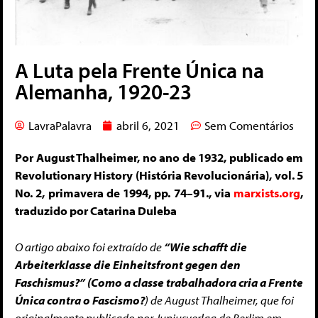
A Luta pela Frente Única na
Alemanha, 1920-23
LavraPalavra
abril 6, 2021
Sem Comentários
Por August Thalheimer, no ano de 1932, publicado em
Revolutionary History (História Revolucionária), vol. 5
No. 2, primavera de 1994, pp. 74–91., via
marxists.org
,
traduzido por Catarina Duleba
O artigo abaixo foi extraído de
“Wie schafft die
Arbeiterklasse die Einheitsfront gegen den
Faschismus?” (Como a classe trabalhadora cria a Frente
Única contra o Fascismo?
) de August Thalheimer, que foi
originalmente publicado por Juniusverlag de Berlim em