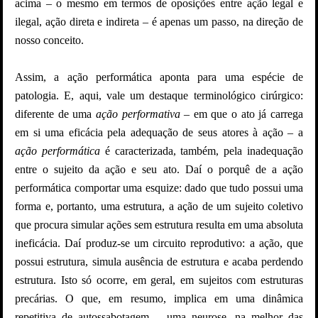
acima – o mesmo em termos de oposições entre ação legal e
ilegal, ação direta e indireta – é apenas um passo, na direção de
nosso conceito.
Assim, a ação performática aponta para uma espécie de
patologia. E, aqui, vale um destaque terminológico cirúrgico:
diferente de uma
ação performativa
– em que o ato já carrega
em si uma eficácia pela adequação de seus atores à ação – a
ação performática
é caracterizada, também, pela inadequação
entre o sujeito da ação e seu ato. Daí o porquê de a ação
performática comportar uma esquize: dado que tudo possui uma
forma e, portanto, uma estrutura, a ação de um sujeito coletivo
que procura simular ações sem estrutura resulta em uma absoluta
ineficácia. Daí
produz-se um circuito reprodutivo: a ação, que
possui estrutura, simula ausência de estrutura e acaba perdendo
estrutura. Isto só ocorre, em geral, em sujeitos com estruturas
precárias. O que, em resumo, implica em uma dinâmica
repetitiva de autossabotagem – uma neurose, na melhor das