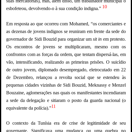
suas mercadorias), mas, além disso, um trabalhador municipal o
10
esbofeteou, devolvendo-o à sua condição indigna.”
Em resposta ao que ocorreu com Mohamed, “os comerciantes e
as dezenas de jovens indignos se reuniram em frente da sede do
governador de Sidi Bouzid para organizar um
sit in
em protesto.
Os encontros de jovens se multiplicaram, mesmo com os
confrontos com as forças da ordem, que tentam dispersá-las, em
vão, intensificando, realizando as primeiras prisões. O suicídio
de outro jovem, diplomado desempregado, eletrocutado em 22
de Dezembro, relançou a revolta social que se estendeu às
pequenas cidades vizinhas de Sidi Bouzid, Meknassy e Menzel
Bouzaine, aglomerações nas quais os manifestantes incendiaram
a sede da delegação e sitiaram o posto da guarda nacional (o
11
equivalente da polícia).”
O contexto da Tunísia era de crise de legitimidade de seu
governante. Significava uma mudança ou uma quebra no