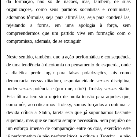
da formação, não só de nações, mas, também, de suas
organizações, como seus partidos socialistas e comunistas,
adotamos fórmulas, seja para afirmá-las, seja para condená-las,
rejeitando a forma, em uma apologia à força, sem
compreendermos que um partido vive em formação com o
compromisso, ademais, de se extinguir.
Neste sentido, também, que a ação performática é consequência
de uma tendência à dicotomia no pensamento de esquerda, onde
a dialética perde lugar para falsas polarizações, tais como
democracia
versus
ditadura, espontaneidade
versus
disciplina,
poder
versus
potência e (por que, não?) Trotsky
versus
Stalin.
Esta última tem sido objeto de muita tensão para aqueles que,
como nós, ao criticarmos Trotsky, somos forçados a continuar a
devida crítica a Stalin, tarefa esta que já supunhamos bastante
superada, mas que se mostra sempre necessária. Sem prejuízo de
um esforço imenso de comparação entre os dois, exercício este
já performativo (e não performático), a crítica a Trotsky – e não