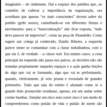
imaginário – do stalinismo. Daí a esquize dos partidos que, ao
contrário de cultivar a importância da organização, ora
acreditam que apenas “os mais conscientes” devem
saber
do
partido (grifo nosso), camuflando-se em diferentes fóruns e
movimentos: para a “burocratização” não ficar exposta, “tudo
deve parecer de improviso”, como na peça de Pirandello. Como
sugere um colega já conhecido, Danilo Ribeiro, a esquerda
parece temer se contaminar com a classe trabalhadora, com o
que ela é, de verdade –
a classe real
. Em muitos casos, a cena
principal da esquerda não passa nos palcos, as decisões não são
tomadas propriamente naqueles espaços e a ação ganha feições
de algo que vai se formando, algo que vai se performando,
quando, efetivamente, já veio pronta e esvaziada de grandes
pretensões. Tudo que saia do roteiro é afastado como se o
grande feito promovido resultasse, apenas, em um andar sobre
cordas bambas. Simular um risco sem correr risco é um modo de
compreedermos como pulsão de vida e pulsão de morte são