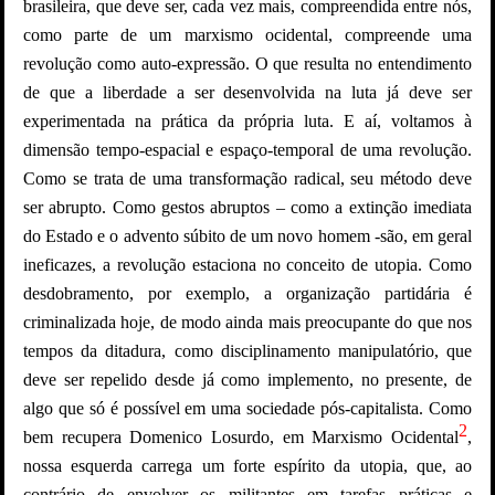
brasileira, que deve ser, cada vez mais, compreendida entre nós,
como parte de um marxismo ocidental, compreende uma
revolução como auto-expressão. O que resulta no entendimento
de que a liberdade a ser desenvolvida na luta já deve ser
experimentada na prática da própria luta. E aí, voltamos à
dimensão tempo-espacial e espaço-temporal de uma revolução.
Como se trata de uma transformação radical, seu método deve
ser abrupto. Como gestos abruptos – como a extinção imediata
do Estado e o advento súbito de um novo homem -são, em geral
ineficazes, a revolução estaciona no conceito de utopia. Como
desdobramento, por exemplo, a organização partidária é
criminalizada hoje, de modo ainda mais preocupante do que nos
tempos da ditadura, como disciplinamento manipulatório, que
deve ser repelido desde já como implemento, no presente, de
algo que só é possível em uma sociedade pós-capitalista. Como
2
bem recupera Domenico Losurdo, em Marxismo Ocidental
,
nossa esquerda carrega um forte espírito da utopia, que, ao
contrário de envolver os militantes em tarefas práticas e