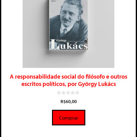
A responsabilidade social do filósofo e outros
escritos políticos, por György Lukács
0
R$
60,00
d
e
5
Comprar