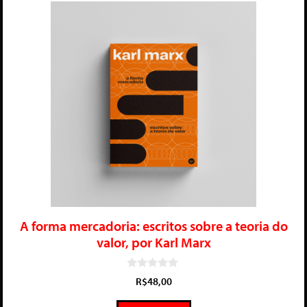
A forma mercadoria: escritos sobre a teoria do
valor, por Karl Marx
0
R$
48,00
d
e
5