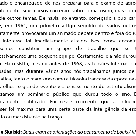
iado e encarregado de nos preparar para o exame de agre
ntemente, seus cursos não eram sobre o marxismo, mas sobr
 de outros temas. Ele havia, no entanto, começado a publica
e
, em 1961, um primeiro artigo seguido de vários outro
atamente provocaram um animado debate dentro e fora do Pa
 interesse foi imediatamente atraído. Nós fomos encontr
usemos constituir um grupo de trabalho que se t
essivamente uma pequena equipe. Certamente, ela não durou
. Ela resistiu, mesmo antes de 1968, às tensões internas ba
uadas, mas durante vários anos nós trabalhamos juntos de
ática, tanto o marxismo como a filosofia francesa da época na 
s olhos, o grande evento era o nascimento do estruturalism
izamos um seminário público que durou todo o ano. E
atamente publicado. Foi nesse momento que a influên
sser foi máxima para uma certa parte da inteligência da es
ta ou marxisisante na França.
e Skalski:
Quais eram as orientações do pensamento de Louis Alt