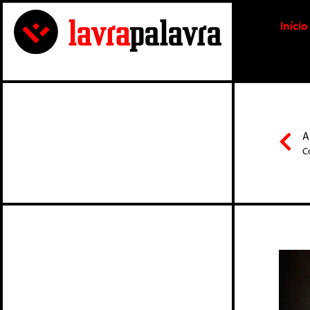
Início
A
C