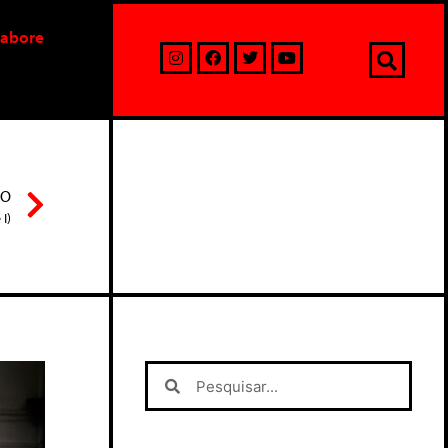
labore
MO
I)