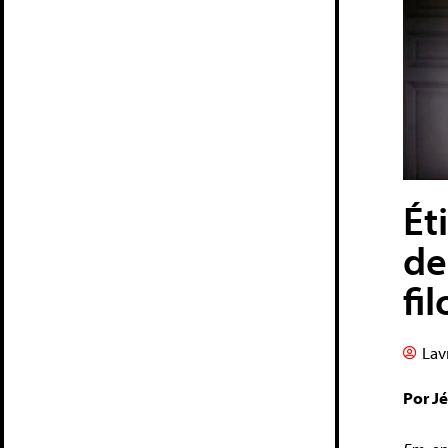
Ét
de
fi
Lav
Por J