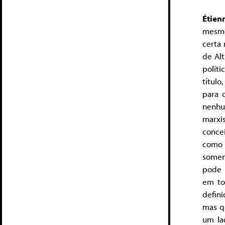
Étien
mesmo
certa 
de Alt
políti
títul
para o
nenhu
marxi
concei
como 
somen
pode 
em to
defin
mas qu
um la