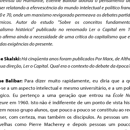
trevista ao Humanité, Étienne Balibar aborda o pensamento de
ser relatando a efervescência do mundo intelectual e político fran
0 e 70, onde um marxismo revigorado permeava os debates partid
micos. Autor do estudo “Sobre os conceitos fundament
ialismo histórico” publicado no renomado Ler o Capital em 1
fo afirma ainda a necessidade de uma crítica do capitalismo que e
 das exigências do presente.
e Skalski:
Há cinqüenta anos foram publicados Por Marx, de Althu
sua direção, Ler o Capital. Qual era o contexto do debate da época
ne Balibar:
Para dizer muito rapidamente, eu diria que a q
-se a um aspecto intelectual e mesmo universitário, e a um pol
ógico. Eu pertenço a uma geração que entrou na
École N
eure
em 1960. Isto não é indiferente de um ponto de vista his
em nosso grupo alunos, que pouco a pouco se constituiu ao r
sser, com certeza, mas também os discípulos. As pessoas um
velhas como Pierre Macherey e depois pessoas um pouc