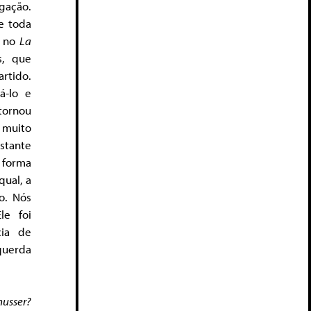
gação.
e toda
r no
La
s, que
rtido.
á-lo e
ornou
 muito
stante
 forma
qual, a
o. Nós
le foi
cia de
querda
husser?