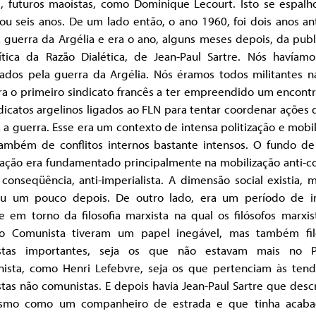
s, futuros maoístas, como Dominique Lecourt. Isto se espalh
ou seis anos. De um lado então, o ano 1960, foi dois anos a
 guerra da Argélia e era o ano, alguns meses depois, da pub
ítica da Razão Dialética, de Jean-Paul Sartre. Nós havíamo
izados pela guerra da Argélia. Nós éramos todos militantes n
ra o primeiro sindicato francês a ter empreendido um encont
dicatos argelinos ligados ao FLN para tentar coordenar ações 
 a guerra. Esse era um contexto de intensa politização e mobi
ambém de conflitos internos bastante intensos. O fundo de
zação era fundamentado principalmente na mobilização anti-co
conseqüência, anti-imperialista. A dimensão social existia, 
u um pouco depois. De outro lado, era um período de i
e em torno da filosofia marxista na qual os filósofos marxis
do Comunista tiveram um papel inegável, mas também fil
stas importantes, seja os que não estavam mais no P
ista, como Henri Lefebvre, seja os que pertenciam às tend
tas não comunistas. E depois havia Jean-Paul Sartre que desc
smo como um companheiro de estrada e que tinha acab