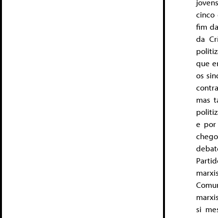
joven
cinco 
fim da
da Cr
polit
que e
os sin
contra
mas t
politi
e por 
chego
debat
Parti
marxi
Comun
marxis
si me