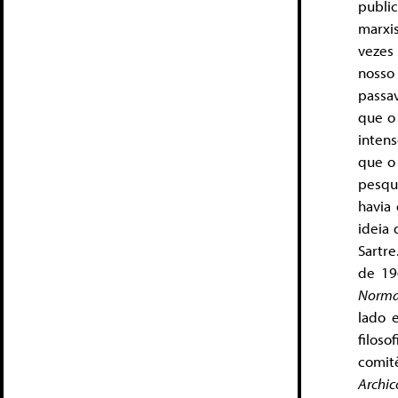
publi
marxi
vezes
nosso
passa
que o
inten
que o
pesqu
havia
ideia 
Sartr
de 19
Norma
lado 
filoso
comit
Archi