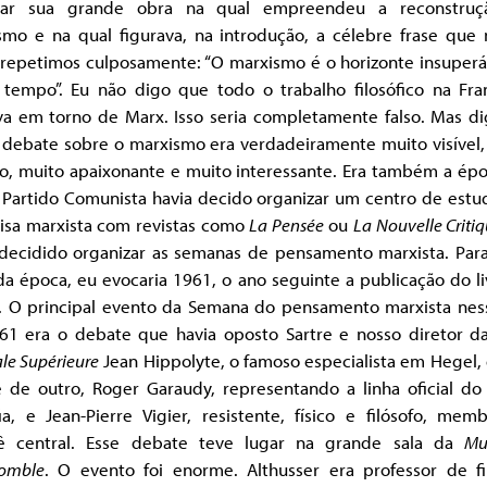
car sua grande obra na qual empreendeu a reconstru
smo e na qual figurava, na introdução, a célebre frase que 
 repetimos culposamente: “O marxismo é o horizonte insuperá
 tempo”. Eu não digo que todo o trabalho filosófico na Fra
va em torno de Marx. Isso seria completamente falso. Mas d
 debate sobre o marxismo era verdadeiramente muito visível,
so, muito apaixonante e muito interessante. Era também a ép
 Partido Comunista havia decido organizar um centro de estu
isa marxista com revistas como
La Pensée
ou
La Nouvelle Criti
 decidido organizar as semanas de pensamento marxista. Para
da época, eu evocaria 1961, o ano seguinte a publicação do l
e. O principal evento da Semana do pensamento marxista nes
61 era o debate que havia oposto Sartre e nosso diretor 
le Supérieure
Jean Hippolyte, o famoso especialista em Hegel,
e de outro, Roger Garaudy, representando a linha oficial do
fia, e Jean-Pierre Vigier, resistente, físico e filósofo, me
ê central. Esse debate teve lugar na grande sala da
Mu
comble
. O evento foi enorme. Althusser era professor de fil