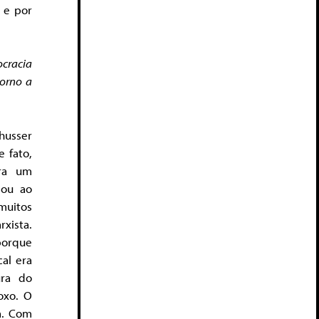
, e por
cracia
torno a
husser
 fato,
ra um
sou ao
muitos
xista.
 porque
cal era
ura do
oxo. O
a. Com