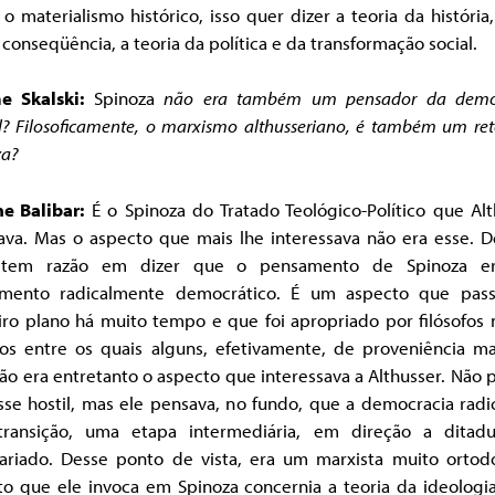
 o materialismo histórico, isso quer dizer a teoria da história
 conseqüência, a teoria da política e da transformação social.
e Skalski:
Spinoza
não era também um pensador da demo
l? Filosoficamente, o marxismo althusseriano, é também um re
za?
ne Balibar:
É o Spinoza do Tratado Teológico-Político que Alt
ava. Mas o aspecto que mais lhe interessava não era esse. De
 tem razão em dizer que o pensamento de Spinoza e
mento radicalmente democrático. É um aspecto que pas
iro plano há muito tempo e que foi apropriado por filósofos 
sos entre os quais alguns, efetivamente, de proveniência mar
ão era entretanto o aspecto que interessava a Althusser. Não
sse hostil, mas ele pensava, no fundo, que a democracia radi
ransição, uma etapa intermediária, em direção a ditad
tariado. Desse ponto de vista, era um marxista muito ortod
to que ele invoca em Spinoza concernia a teoria da ideologi