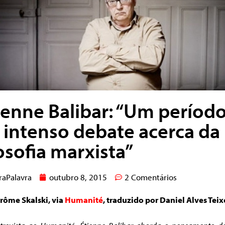
ienne Balibar: “Um períod
 intenso debate acerca da
losofia marxista”
raPalavra
outubro 8, 2015
2 Comentários
érôme Skalski, via
Humanité
, traduzido por Daniel Alves Teix