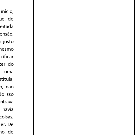
nício,
ue, de
reitada
mensão,
a justo
 mesmo
rificar
zer do
ha uma
tituía,
h, não
o isso
nizava
 havia
oisas,
ser. De
mo, de