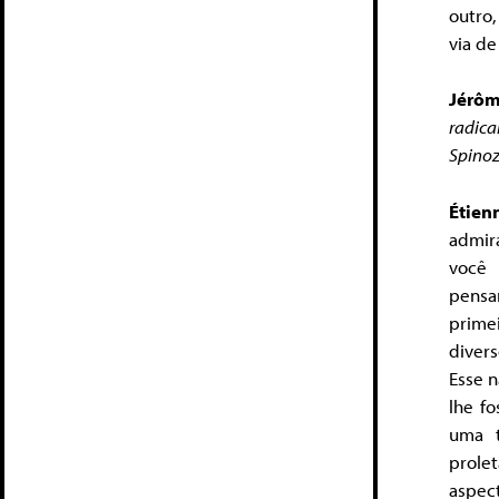
outro,
via de
Jérôm
radica
Spino
Étien
admir
você
pensa
prime
diver
Esse n
lhe fo
uma t
prole
aspec