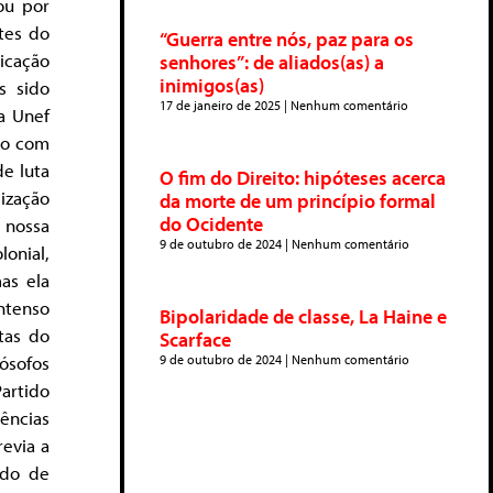
ou por
ntes do
“Guerra entre nós, paz para os
licação
senhores”: de aliados(as) a
inimigos(as)
s sido
17 de janeiro de 2025
Nenhum comentário
a Unef
ro com
de luta
O fim do Direito: hipóteses acerca
lização
da morte de um princípio formal
do Ocidente
 nossa
9 de outubro de 2024
Nenhum comentário
lonial,
mas ela
ntenso
Bipolaridade de classe, La Haine e
tas do
Scarface
ósofos
9 de outubro de 2024
Nenhum comentário
artido
ências
revia a
ado de