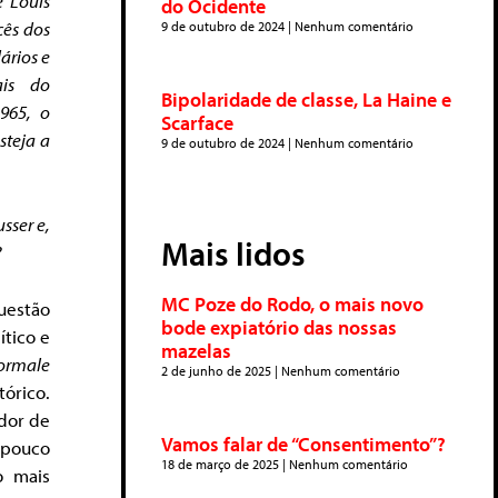
 Louis
do Ocidente
cês dos
9 de outubro de 2024
Nenhum comentário
ários e
ais do
Bipolaridade de classe, La Haine e
965, o
Scarface
steja a
9 de outubro de 2024
Nenhum comentário
sser e,
Mais lidos
?
MC Poze do Rodo, o mais novo
uestão
bode expiatório das nossas
ítico e
mazelas
ormale
2 de junho de 2025
Nenhum comentário
tórico.
edor de
Vamos falar de “Consentimento”?
 pouco
18 de março de 2025
Nenhum comentário
o mais