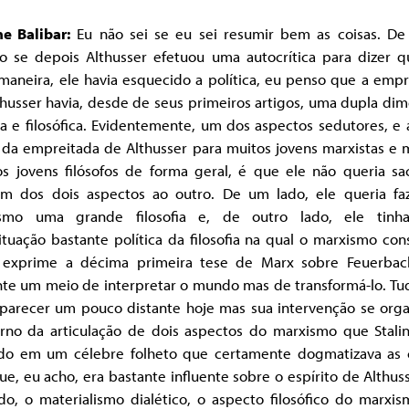
ne Balibar:
Eu não sei se eu sei resumir bem as coisas. De i
 se depois Althusser efetuou uma autocrítica para dizer q
maneira, ele havia esquecido a política, eu penso que a emp
husser havia, desde de seus primeiros artigos, uma dupla di
ca e filosófica. Evidentemente, um dos aspectos sedutores, e 
o, da empreitada de Althusser para muitos jovens marxistas e
s jovens filósofos de forma geral, é que ele não queria sac
m dos dois aspectos ao outro. De um lado, ele queria fa
smo uma grande filosofia e, de outro lado, ele tin
tuação bastante política da filosofia na qual o marxismo cons
exprime a décima primeira tese de Marx sobre Feuerbac
te um meio de interpretar o mundo mas de transformá-lo. Tud
parecer um pouco distante hoje mas sua intervenção se orga
rno da articulação de dois aspectos do marxismo que Stalin
ido em um célebre folheto que certamente dogmatizava as c
e, eu acho, era bastante influente sobre o espírito de Althus
do, o materialismo dialético, o aspecto filosófico do marxis