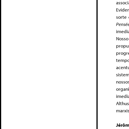
assoc
Evide
sorte
Pensé
imedi
Nosso
prop
progr
tempo
acent
sistem
nosso
organ
imedi
Althu
marxis
Jérôm