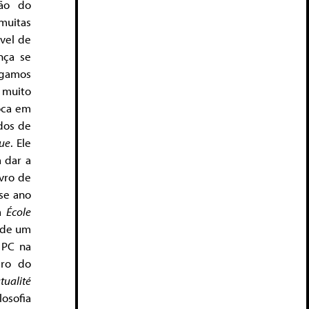
ção do
muitas
vel de
nça se
igamos
 muito
oca em
dos de
que
. Ele
 dar a
ivro de
se ano
da
École
 de um
 PC na
mbro do
tualité
osofia