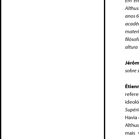
Em en
Althus
anos 6
acadê
mater
filóso
altura
Jérôm
sobre 
Étien
refere
ideol
Supéri
Havia 
Althu
mais 