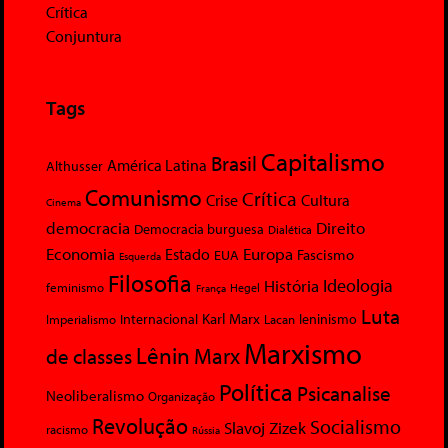
Crítica
Conjuntura
Tags
Capitalismo
Brasil
América Latina
Althusser
Comunismo
Crítica
Crise
Cultura
Cinema
democracia
Direito
Democracia burguesa
Dialética
Economia
Europa
Estado
Fascismo
EUA
Esquerda
Filosofia
Ideologia
História
feminismo
Hegel
França
Luta
Karl Marx
Internacional
Lacan
leninismo
Imperialismo
Marxismo
Lênin
Marx
de classes
Política
Psicanalise
Neoliberalismo
Organização
Revolução
Socialismo
Slavoj Zizek
racismo
Rússia