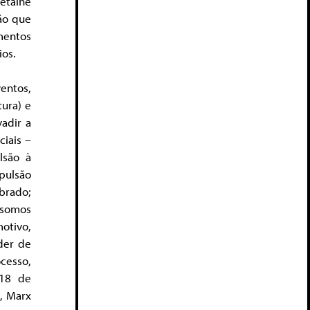
etalhe
ão que
mentos
ios.
entos,
ura) e
adir a
iais –
lsão à
pulsão
brado;
 somos
otivo,
der de
ocesso,
 18 de
o, Marx