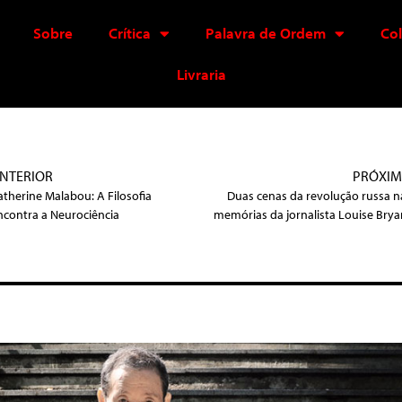
Sobre
Crítica
Palavra de Ordem
Co
Livraria
NTERIOR
PRÓXI
atherine Malabou: A Filosofia
Duas cenas da revolução russa n
ncontra a Neurociência
memórias da jornalista Louise Brya