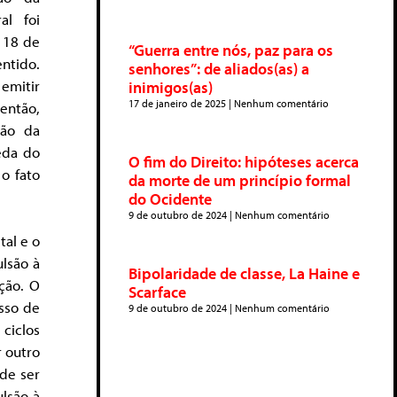
al foi
 18 de
“Guerra entre nós, paz para os
ntido.
senhores”: de aliados(as) a
emitir
inimigos(as)
17 de janeiro de 2025
Nenhum comentário
ntão,
ção da
eda do
O fim do Direito: hipóteses acerca
o fato
da morte de um princípio formal
do Ocidente
9 de outubro de 2024
Nenhum comentário
al e o
lsão à
Bipolaridade de classe, La Haine e
ção. O
Scarface
sso de
9 de outubro de 2024
Nenhum comentário
 ciclos
r outro
de ser
lsão à