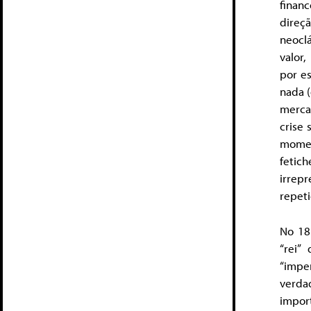
finan
direçã
neocl
valor,
por es
nada (
mercad
crise 
momen
fetic
irrep
repet
No 18
“rei”
“impe
verda
import