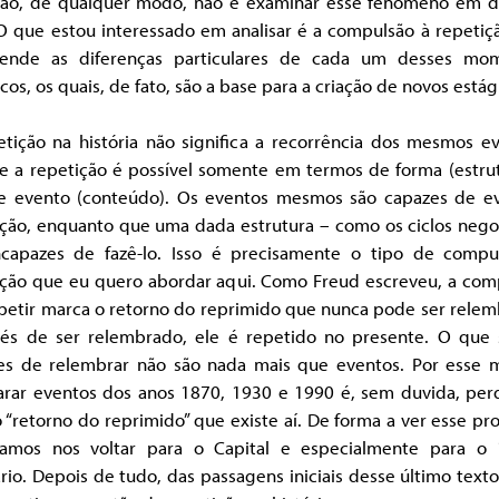
ção, de qualquer modo, não é examinar esse fenômeno em d
 O que estou interessado em analisar é a compulsão à repetiç
cende as diferenças particulares de cada um desses mo
icos, os quais, de fato, são a base para a criação de novos estág
etição na história não significa a recorrência dos mesmos ev
e a repetição é possível somente em termos de forma (estrut
e evento (conteúdo). Os eventos mesmos são capazes de ev
ição, enquanto que uma dada estrutura – como os ciclos negoc
ncapazes de fazê-lo. Isso é precisamente o tipo de compu
ição que eu quero abordar aqui. Como Freud escreveu, a com
petir marca o retorno do reprimido que nunca pode ser relem
vés de ser relembrado, ele é repetido no presente. O que
es de relembrar não são nada mais que eventos. Por esse m
rar eventos dos anos 1870, 1930 e 1990 é, sem duvida, per
o “retorno do reprimido” que existe aí. De forma a ver esse pr
samos nos voltar para o Capital e especialmente para o
io. Depois de tudo, das passagens iniciais desse último text