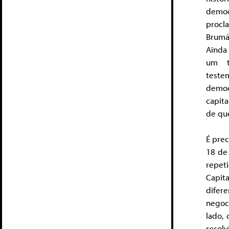
democ
procl
Brumá
Ainda
um t
teste
democ
capit
de que
É pre
18 de
repet
Capit
difere
negoci
lado,
resol