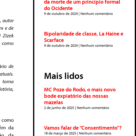
da morte de um princípio formal
do Ocidente
9 de outubro de 2024
Nenhum comentário
, autor
rx e de
Bipolaridade de classe, La Haine e
j Zizek
Scarface
ve como
9 de outubro de 2024
Nenhum comentário
ário de
Mais lidos
atuais.
 torna
tória,
MC Poze do Rodo, o mais novo
bode expiatório das nossas
mazelas
2 de junho de 2025
Nenhum comentário
– como
fim da
Vamos falar de “Consentimento”?
18 de março de 2025
Nenhum comentário
ção da