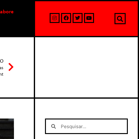
labore
MO
as
nt