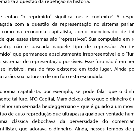
matiza a questão da repetição na história.
 então “o reprimido” significa nesse contexto? A resp
laçada com a questão da representação no sistema parla
 como na economia capitalista, como mencionado de ini
de que esses sistemas são “repressivos”. Sua compulsão em re
tanto, não é baseada naquele tipo de repressão. Ao in
imido” que permanece absolutamente irrepresentável é o “fur
is sistemas de representação possíveis. Esse furo não é em 
ese invisível, mas de fato existente em todo lugar. Ainda po
a razão, sua natureza de um furo está escondida.
onomia capitalista, por exemplo, se pode falar que o dinh
ente tal furo. N’O Capital, Marx deixou claro que o dinheiro é
melhor um ser-nada heideggerriano – que é guiado a um mov
tuo de auto-reprodução que ultrapassa qualquer vontade hum
mia clássica debochava da perversidade do comercia
ntilista), que adorava o dinheiro. Ainda, nesses tempos de 