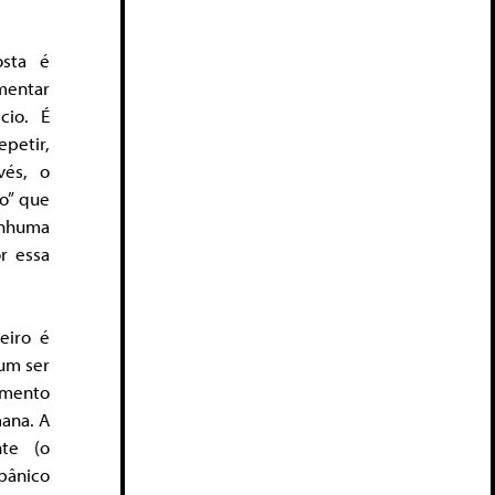
osta é
mentar
cio. É
petir,
vés, o
o” que
nenhuma
r essa
eiro é
 um ser
imento
ana. A
nte (o
pânico