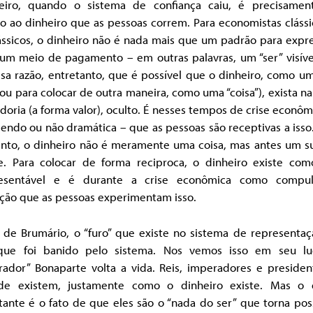
ceiro, quando o sistema de confiança caiu, é precisame
o ao dinheiro que as pessoas correm. Para economistas cláss
ássicos, o dinheiro não é nada mais que um padrão para expre
 um meio de pagamento – em outras palavras, um “ser” visíve
sa razão, entretanto, que é possível que o dinheiro, como u
ou para colocar de outra maneira, como uma “coisa”), exista n
oria (a forma valor), oculto. É nesses tempos de crise econôm
sendo ou não dramática – que as pessoas são receptivas a isso
to, o dinheiro não é meramente uma coisa, mas antes um s
he. Para colocar de forma reciproca, o dinheiro existe com
resentável e é durante a crise econômica como compu
ição que as pessoas experimentam isso.
 de Brumário, o “furo” que existe no sistema de representaç
 que foi banido pelo sistema. Nos vemos isso em seu lu
rador” Bonaparte volta a vida. Reis, imperadores e presiden
de existem, justamente como o dinheiro existe. Mas o
ante é o fato de que eles são o “nada do ser” que torna pos