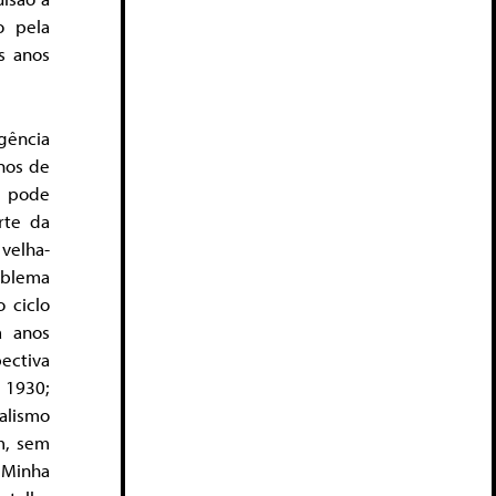
o pela
s anos
gência
anos de
o pode
rte da
velha-
oblema
 ciclo
a anos
ectiva
 1930;
ralismo
m, sem
 Minha