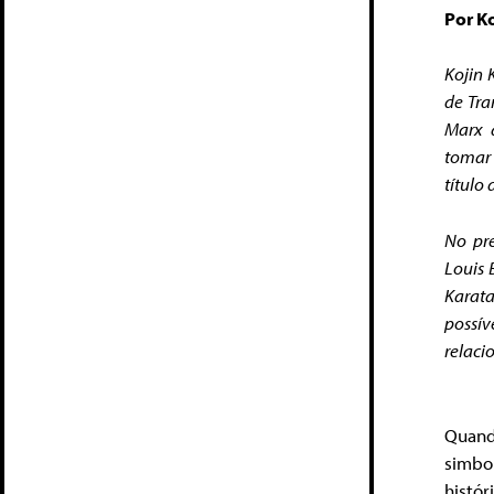
Por Ko
Kojin 
de Tra
Marx a
tomar 
título 
No pre
Louis 
Karat
possí
relaci
Quand
simbo
histó