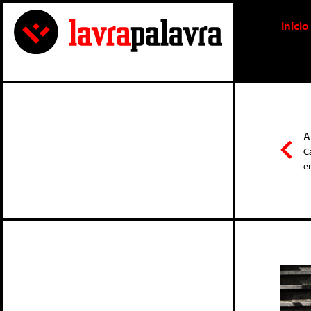
Início
A
C
e