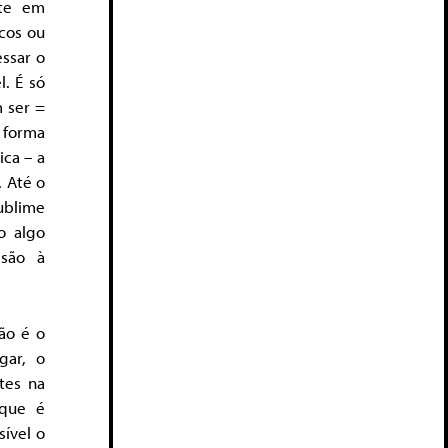
nte em
icos ou
ssar o
l. É só
m ser =
a forma
ica – a
. Até o
ublime
o algo
lsão à
ão é o
gar, o
tes na
 que é
sível o