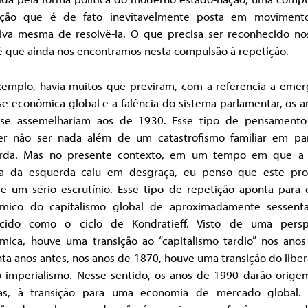
ição que é de fato inevitavelmente posta em moviment
tiva mesma de resolvê-la. O que precisa ser reconhecido no
é que ainda nos encontramos nesta compulsão à repetição.
xemplo, havia muitos que previram, com a referencia a emer
se econômica global e a falência do sistema parlamentar, os 
se assemelhariam aos de 1930. Esse tipo de pensament
er não ser nada além de um catastrofismo familiar em pa
rda. Mas no presente contexto, em um tempo em que a 
a da esquerda caiu em desgraça, eu penso que este pr
e um sério escrutínio. Esse tipo de repetição aponta para o
mico do capitalismo global de aproximadamente sessent
cido como o ciclo de Kondratieff. Visto de uma persp
mica, houve uma transição ao “capitalismo tardio” nos anos
ta anos antes, nos anos de 1870, houve uma transição do libe
o imperialismo. Nesse sentido, os anos de 1990 darão orige
as, à transição para uma economia de mercado global.