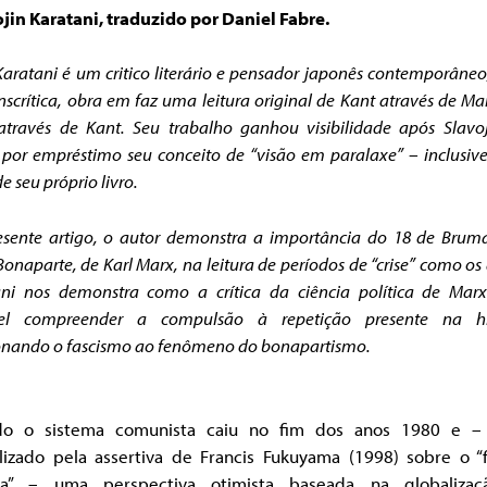
jin Karatani, traduzido por Daniel Fabre.
Karatani é um critico literário e pensador japonês contemporâneo
nscrítica, obra em faz uma leitura original de Kant através de Ma
través de Kant. Seu trabalho ganhou visibilidade após Slavo
por empréstimo seu conceito de “visão em paralaxe” – inclusi
de seu próprio livro.
sente artigo, o autor demonstra a importância do 18 de Brum
Bonaparte, de Karl Marx, na leitura de períodos de “crise” como os 
ani nos demonstra como a crítica da ciência política de Marx
vel compreender a compulsão à repetição presente na his
onando o fascismo ao fenômeno do bonapartismo.
o o sistema comunista caiu no fim dos anos 1980 e 
lizado pela assertiva de Francis Fukuyama (1998) sobre o “
ria” – uma perspectiva otimista baseada na globaliza