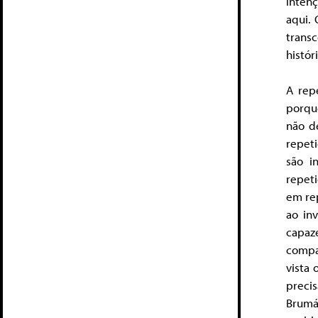
inten
aqui.
trans
histór
A rep
porqu
não d
repet
são i
repet
em re
ao in
capaz
compa
vista 
preci
Brumár