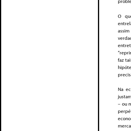
proble
O que
entre
assim
verda
entre
“repr
faz ta
hipót
precis
Na ec
justam
– ou 
perpé
econo
merca