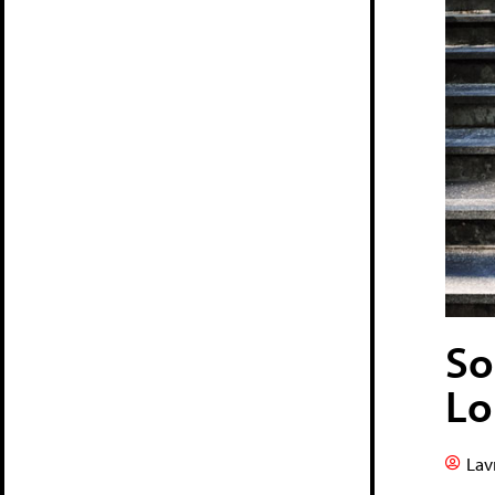
So
Lo
Lav