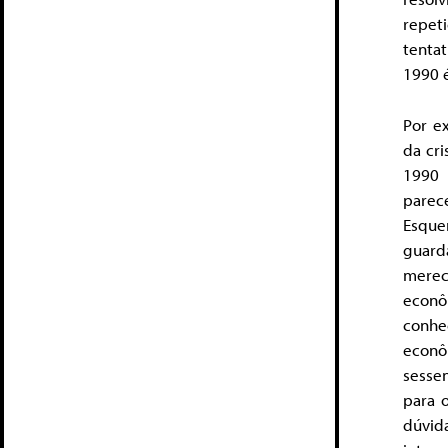
repet
tenta
1990 
Por e
da cri
1990 
parec
Esque
guard
merec
econô
conhe
econô
sessen
para 
dúvid