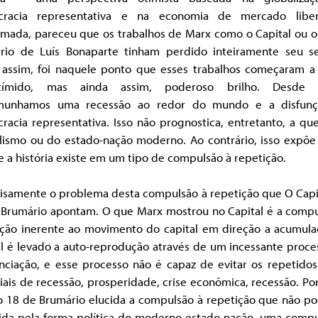
racia representativa e na economia de mercado liber
amada, pareceu que os trabalhos de Marx como o Capital ou o
rio de Luís Bonaparte tinham perdido inteiramente seu se
 assim, foi naquele ponto que esses trabalhos começaram a 
ímido, mas ainda assim, poderoso brilho. Desde e
munhamos uma recessão ao redor do mundo e a disfun
racia representativa. Isso não prognostica, entretanto, a qu
alismo ou do estado-nação moderno. Ao contrário, isso expõe 
 a história existe em um tipo de compulsão à repetição.
cisamente o problema desta compulsão à repetição que O Capit
 Brumário apontam. O que Marx mostrou no Capital é a compu
ição inerente ao movimento do capital em direção a acumula
al é levado a auto-reprodução através de um incessante proce
nciação, e esse processo não é capaz de evitar os repetidos
ais de recessão, prosperidade, crise econômica, recessão. Po
 o 18 de Brumário elucida a compulsão à repetição que não po
vida pela forma política do moderno estado-nação, uma compu