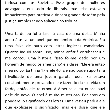
furiosa com os Sovietes. Esse grupo de mulheres
advogadas era todo de liberais, mas elas estavam
impacientes para praticar e tinham grande desdém pela
justiça simples sendo aplicada no tribunal.
Uma tarde eu fui a lazer à casa de uma delas. Minha
anfitriã usava um anel que me lembrou da América. Era
uma faixa de ouro com letras inglesas esmaltadas.
Quanto inquiri sobre isso, minha anfitriã enrubesceu e
me contou uma história. “Isso foi-me dado por um
homem de negócios americano”, ela disse. “Ele era então
meu noivo. Eu tinha 17 e ele 40. Ele não pode suportar a
frivolidade de uma jovem garota russa. Eu estava
constantemente provando ele e fazendo da sua vida um
fardo, então ele retornou à América e eu nunca ouvi
dele de novo. O anel é muito misterioso. Por anos em
ponderei o significado das letras. Uma vez eu pedi a ele
que explicasse o significado, mas ele disse que ele