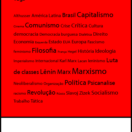
Capitalismo
Brasil
América Latina
Althusser
Comunismo
Crítica
Crise
Cultura
Cinema
democracia
Direito
Democracia burguesa
Dialética
Economia
Europa
Estado
Fascismo
EUA
Esquerda
Filosofia
Ideologia
História
feminismo
Hegel
França
Luta
Karl Marx
Internacional
Lacan
leninismo
Imperialismo
Marxismo
Lênin
Marx
de classes
Política
Psicanalise
Neoliberalismo
Organização
Revolução
Socialismo
Slavoj Zizek
racismo
Rússia
Tática
Trabalho