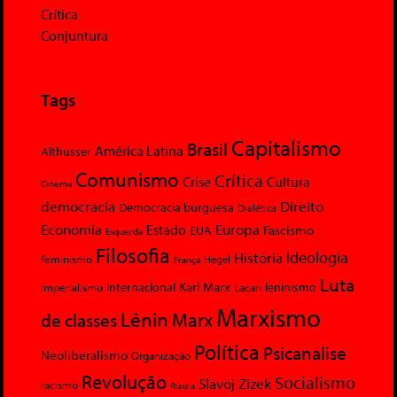
Crítica
Conjuntura
Tags
Capitalismo
Brasil
América Latina
Althusser
Comunismo
Crítica
Crise
Cultura
Cinema
democracia
Direito
Democracia burguesa
Dialética
Economia
Europa
Estado
Fascismo
EUA
Esquerda
Filosofia
Ideologia
História
feminismo
Hegel
França
Luta
Karl Marx
Internacional
Lacan
leninismo
Imperialismo
Marxismo
Lênin
Marx
de classes
Política
Psicanalise
Neoliberalismo
Organização
Revolução
Socialismo
Slavoj Zizek
racismo
Rússia