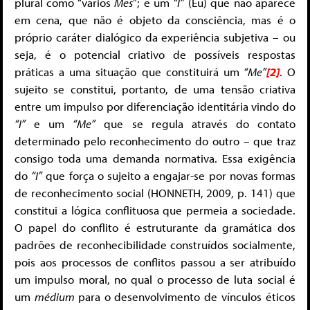
plural como “vários
Mes
”; e um
“I”
(Eu) que não aparece
em cena, que não é objeto da consciência, mas é o
próprio caráter dialógico da experiência subjetiva – ou
seja, é o potencial criativo de possíveis respostas
práticas a uma situação que constituirá um
“Me”
[2]
. O
sujeito se constitui, portanto, de uma tensão criativa
entre um impulso por diferenciação identitária vindo do
“I”
e um
“Me”
que se regula através do contato
determinado pelo reconhecimento do outro – que traz
consigo toda uma demanda normativa. Essa exigência
do
“I”
que força o sujeito a engajar-se por novas formas
de reconhecimento social (HONNETH, 2009, p. 141) que
constitui a lógica conflituosa que permeia a sociedade.
O papel do conflito é estruturante da gramática dos
padrões de reconhecibilidade construídos socialmente,
pois aos processos de conflitos passou a ser atribuído
um impulso moral, no qual o processo de luta social é
um
médium
para o desenvolvimento de vínculos éticos