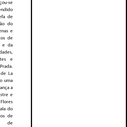
çou-se
endido
efa de
ção do
enas e
tos de
e e da
edades,
tes e
Prada.
 de La
mo uma
lança a
stre e
Flores
ala do
tos de
os de