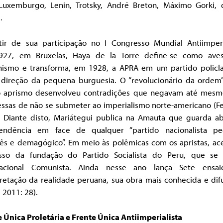
Luxemburgo, Lenin, Trotsky, André Breton, Máximo Gorki, 
.
tir de sua participação no I Congresso Mundial Antiimperia
27, em Bruxelas, Haya de la Torre define-se como ave
ismo e transforma, em 1928, a APRA em um partido policlas
 direção da pequena burguesia. O “revolucionário da ordem”
 aprismo desenvolveu contradições que negavam até mesm
ssas de não se submeter ao imperialismo norte-americano (Fer
. Diante disto, Mariátegui publica na Amauta que guarda ab
endência em face de qualquer “partido nacionalista p
ês e demagógico”. Em meio às polêmicas com os apristas, ace
sso da fundação do Partido Socialista do Peru, que se f
nacional Comunista. Ainda nesse ano lança Sete ensa
pretação da realidade peruana, sua obra mais conhecida e dif
 2011: 28).
 Única Proletária e Frente Única Antiimperialista