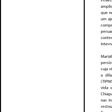
amplio
que n
um aju
compr
peruan
conteú
Intern
Mariá
persis
cuja v
a dil
(TIPNI
vida 
Chiap
nas i
resto