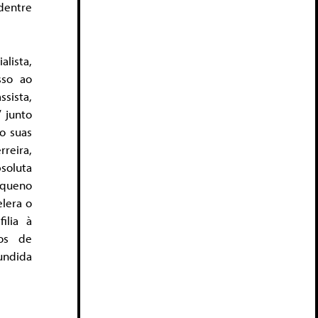
dentre
lista,
sso ao
sista,
 junto
o suas
reira,
soluta
equeno
lera o
ilia à
ios de
undida