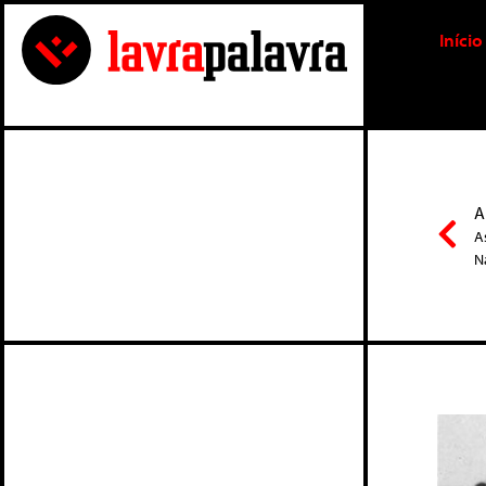
Início
A
A
N