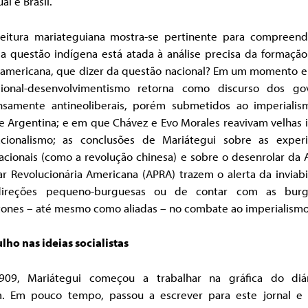
ai e Brasil.
leitura mariateguiana mostra-se pertinente para compreen
a questão indígena está atada à análise precisa da formação 
o-americana, que dizer da questão nacional? Em um momento 
ional-desenvolvimentismo retorna como discurso dos go
nsamente antineoliberais, porém submetidos ao imperialis
 e Argentina; e em que Chávez e Evo Morales reavivam velhas 
cionalismo; as conclusões de Mariátegui sobre as experi
acionais (como a revolução chinesa) e sobre o desenrolar da 
r Revolucionária Americana (APRA) trazem o alerta da inviab
ireções pequeno-burguesas ou de contar com as burg
tones – até mesmo como aliadas – no combate ao imperialismo
ho nas ideias socialistas
09, Mariátegui começou a trabalhar na gráfica do diá
a. Em pouco tempo, passou a escrever para este jornal e 