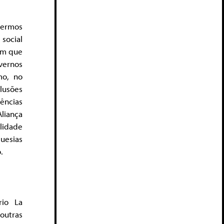
dermos
social
em que
vernos
mo, no
ilusões
ências
Aliança
ilidade
uesias
.
rio La
outras