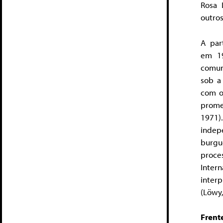
Rosa 
outros
A par
em 19
comun
sob a
com o
prome
1971)
indep
burgu
proce
Inter
inter
(Löwy,
Frente