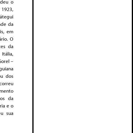
ndeu o
a 1923,
iátegui
ade da
is, em
rio. O
tes da
tália,
orel –
eguiana
ou dos
correu
imento
tos da
ria e o
eu sua