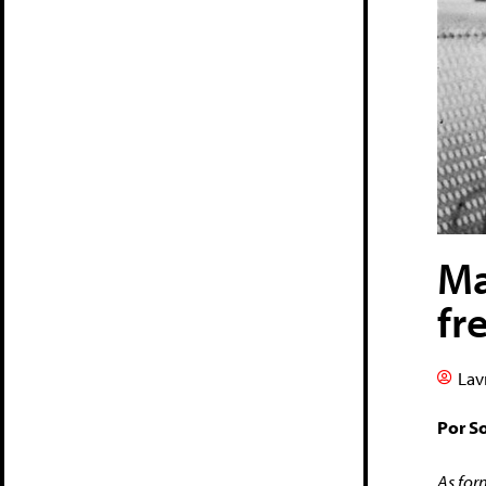
Ma
fr
Lav
Por So
As for