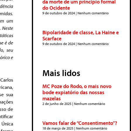
da morte de um princípio formal
ndência
do Ocidente
midas.
9 de outubro de 2024
Nenhum comentário
 em um
. Neste
Bipolaridade de classe, La Haine e
táticas
Scarface
se é de
9 de outubro de 2024
Nenhum comentário
do, seu
órico e
Mais lidos
arlos
MC Poze do Rodo, o mais novo
icana,
bode expiatório das nossas
se sua
mazelas
mações
2 de junho de 2025
Nenhum comentário
esso de
ificar
Vamos falar de “Consentimento”?
 Única
18 de março de 2025
Nenhum comentário
 forma