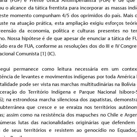
u o alcance da tática frentista para incorporar as massas ind
este momento compunham 4/5 dos oprimidos do país. Mais 
ste na atuação prática, esta ampliação exigiu esforços teór
eensão da economia, política e culturas presentes no terr
o. Nossa hipótese é de que apesar de enunciar a tática de F
do era de FUA, conforme as resoluções dos do III e IV Congr
acional Comunista [1] (IC).
tegui permanece como leitura necessária em um conte
tência de levantes e movimentos indígenas por toda América 
italidade pode ser vista nas marchas multitudinárias na Bolívia
aceração do Território Indígena e Parque Nacional Isiboro-
S); na estrondosa marcha silenciosa dos zapatistas, demonst
subterrânea que cresce e se enraiza nos territórios autôno
as; assim como na resistência dos mapuches no Chile e Argen
númeras lutas das nacionalidades originárias que defendem
u de seus territórios e resistem ao genocídio no Equador,