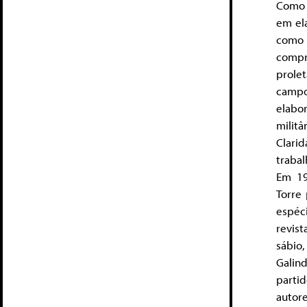
Como 
em el
como 
compr
prole
campo
elabo
militâ
Clar
traba
Em 19
Torre
espéci
revis
sábio
Galin
parti
auto