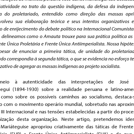
iatividade no trato da questão indígena, da defesa da indepe
ca do proletariado,
entendido como direção das massas opri
volveu sua elaboração teórica e seus
intentos organizativos
o de enrijecimento do debate político na Internacional
Comunista
, delineamos como o Amauta trouxe para sua prática política as
nte Única Proletária e Frente Única Antiimperialista.
Nossa hipóte
pesar de enunciar a primeira tática, de unidade do proletaria
údo correspondia
à segunda tática, o que se evidencia no esforço te
zativo de agregar as massas
indígenas ao projeto socialista.
eio à autenticidade das interpretações de José C
tegui (1894-1930) sobre a realidade peruana e latino-amer
 como sobre os possíveis caminhos ao socialismo, destaca-
ão com o movimento operário mundial, sobretudo nas aproxi
III Internacional e nas tensões estabelecidas a partir do proc
inização desta organização. Neste artigo, pretendemos ident
Mariáteguise apropriou criativamente das táticas de Frente
tária (FUP) e Frente Única Antiimperialista (FUA) e de que