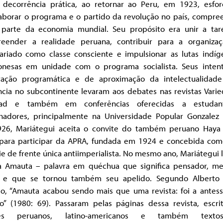
decorrência prática, ao retornar ao Peru, em 1923, esfor
aborar o programa e o partido da revolução no país, compre
parte da economia mundial. Seu propósito era unir a tar
eender a realidade peruana, contribuir para a organiza
tariado como classe consciente e impulsionar as lutas indíg
nesas em unidade com o programa socialista. Seus inten
ração programática e de aproximação da intelectualidad
ncia no subcontinente levaram aos debates nas revistas Vari
idad e também em conferências oferecidas a estudan
lhadores, principalmente na Universidade Popular Gonzalez 
26, Mariátegui aceita o convite do também peruano Haya
 para participar da APRA, fundada em 1924 e concebida co
e de frente única antiimperialista. No mesmo ano, Mariátegui 
ta Amauta – palavra em quéchua que significa pensador, me
, e que se tornou também seu apelido. Segundo Alberto 
do, “Amauta acabou sendo mais que uma revista: foi a antess
do” (1980: 69). Passaram pelas páginas dessa revista, escri
res peruanos, latino-americanos e também text