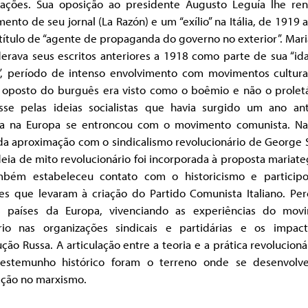
cações. Sua oposição ao presidente Augusto Leguía lhe re
ento de seu jornal (La Razón) e um “exílio” na Itália, de 1919 
título de “agente de propaganda do governo no exterior”. Mar
derava seus escritos anteriores a 1918 como parte de sua “id
”, período de intenso envolvimento com movimentos cultura
 oposto do burguês era visto como o boêmio e não o proletá
esse pelas ideias socialistas que havia surgido um ano an
ia na Europa se entroncou com o movimento comunista. Na I
da aproximação com o sindicalismo revolucionário de George S
deia de mito revolucionário foi incorporada à proposta mariat
mbém estabeleceu contato com o historicismo e particip
es que levaram à criação do Partido Comunista Italiano. Per
s países da Europa, vivenciando as experiências do mov
rio nas organizações sindicais e partidárias e os impac
ção Russa. A articulação entre a teoria e a prática revolucioná
testemunho histórico foram o terreno onde se desenvolv
cção no marxismo.