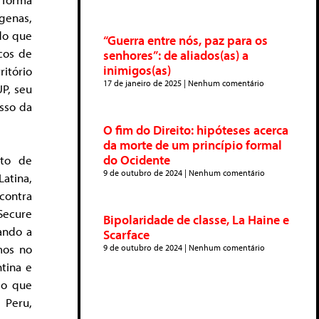
ígenas,
do que
“Guerra entre nós, paz para os
icos de
senhores”: de aliados(as) a
inimigos(as)
itório
17 de janeiro de 2025
Nenhum comentário
UP, seu
esso da
O fim do Direito: hipóteses acerca
da morte de um princípio formal
do Ocidente
xto de
9 de outubro de 2024
Nenhum comentário
Latina,
 contra
Secure
Bipolaridade de classe, La Haine e
rando a
Scarface
mos no
9 de outubro de 2024
Nenhum comentário
tina e
 o que
 Peru,