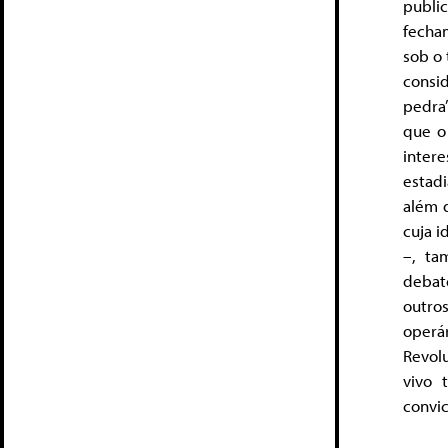
publi
fecham
sob o 
consi
pedra
que o
inter
estad
além 
cuja i
–, ta
debat
outro
operá
Revolu
vivo 
convi