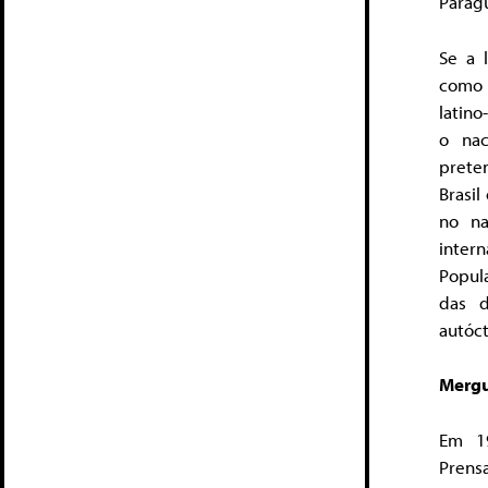
Paragu
Se a 
como 
latin
o nac
prete
Brasil
no na
intern
Popula
das d
autóc
Mergul
Em 19
Prens