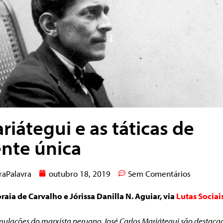
riátegui e as táticas de
ente única
raPalavra
outubro 18, 2019
Sem Comentários
raia de Carvalho e Jórissa Danilla N. Aguiar, via
Lutas Sociai
mulações do marxista peruano José Carlos Mariátegui são destaca