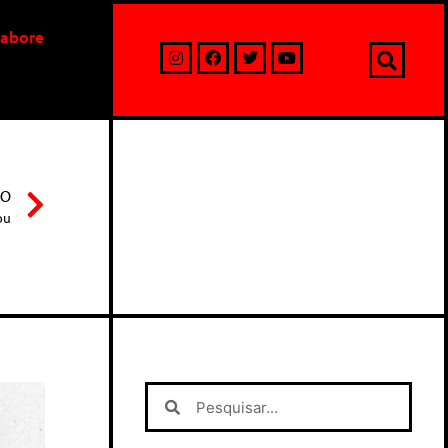
labore
MO
ou