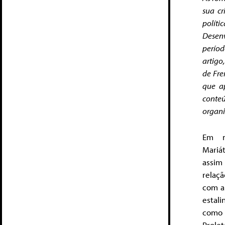
sua
cr
políti
Desen
períod
artigo
de Fre
que
a
conte
organi
Em m
Mariá
assim
relaç
com a 
estal
como 
Prole