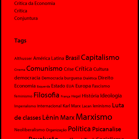
Crítica da Economia
Crítica
Conjuntura
Tags
Capitalismo
Brasil
América Latina
Althusser
Comunismo
Crítica
Crise
Cultura
Cinema
democracia
Direito
Democracia burguesa
Dialética
Economia
Europa
Estado
Fascismo
EUA
Esquerda
Filosofia
Ideologia
História
feminismo
Hegel
França
Luta
Karl Marx
Internacional
Lacan
leninismo
Imperialismo
Marxismo
Lênin
Marx
de classes
Política
Psicanalise
Neoliberalismo
Organização