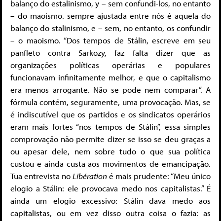
balanço do estalinismo, y – sem confundi-los, no entanto
– do maoismo. sempre ajustada entre nós é aquela do
balanço do stalinismo, e – sem, no entanto, os confundir
– o maoismo. “Dos tempos de Stálin, escreve em seu
panfleto contra Sarkozy, faz falta dizer que as
organizações políticas operárias e populares
funcionavam infinitamente melhor, e que o capitalismo
era menos arrogante. Não se pode nem comparar”. A
fórmula contém, seguramente, uma provocação. Mas, se
é indiscutível que os partidos e os sindicatos operários
eram mais fortes “nos tempos de Stálin”, essa simples
comprovação não permite dizer se isso se deu graças a
ou apesar dele, nem sobre tudo o que sua política
custou e ainda custa aos movimentos de emancipação.
Tua entrevista no
Libération
é mais prudente: “Meu único
elogio a Stálin: ele provocava medo nos capitalistas.” É
ainda um elogio excessivo: Stálin dava medo aos
capitalistas, ou em vez disso outra coisa o fazia: as